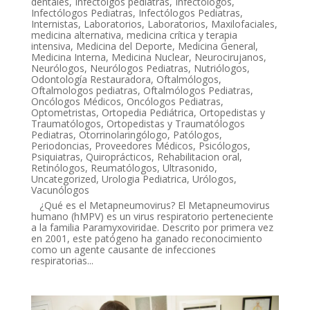
dentales
,
Infectolgos pediatras
,
Infectólogos
,
Infectólogos Pediatras
,
Infectólogos Pediatras
,
Internistas
,
Laboratorios
,
Laboratorios
,
Maxilofaciales
,
medicina alternativa
,
medicina crítica y terapia
intensiva
,
Medicina del Deporte
,
Medicina General
,
Medicina Interna
,
Medicina Nuclear
,
Neurocirujanos
,
Neurólogos
,
Neurólogos Pediatras
,
Nutriólogos
,
Odontología Restauradora
,
Oftalmólogos
,
Oftalmologos pediatras
,
Oftalmólogos Pediatras
,
Oncólogos Médicos
,
Oncólogos Pediatras
,
Optometristas
,
Ortopedia Pediátrica
,
Ortopedistas y
Traumatólogos
,
Ortopedistas y Traumatólogos
Pediatras
,
Otorrinolaringólogo
,
Patólogos
,
Periodoncias
,
Proveedores Médicos
,
Psicólogos
,
Psiquiatras
,
Quiroprácticos
,
Rehabilitacion oral
,
Retinólogos
,
Reumatólogos
,
Ultrasonido
,
Uncategorized
,
Urologia Pediatrica
,
Urólogos
,
Vacunólogos
¿Qué es el Metapneumovirus? El Metapneumovirus
humano (hMPV) es un virus respiratorio perteneciente
a la familia Paramyxoviridae. Descrito por primera vez
en 2001, este patógeno ha ganado reconocimiento
como un agente causante de infecciones
respiratorias...