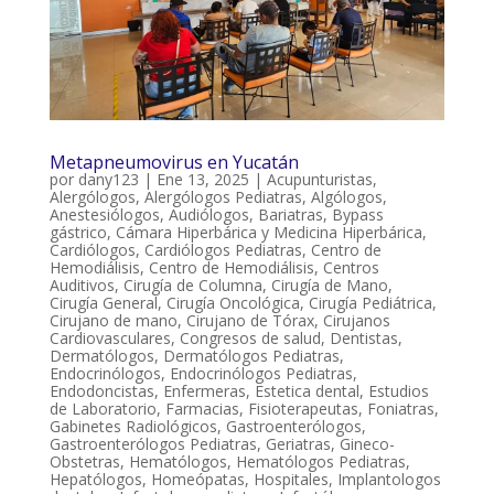
Metapneumovirus en Yucatán
por
dany123
|
Ene 13, 2025
|
Acupunturistas
,
Alergólogos
,
Alergólogos Pediatras
,
Algólogos
,
Anestesiólogos
,
Audiólogos
,
Bariatras
,
Bypass
gástrico
,
Cámara Hiperbárica y Medicina Hiperbárica
,
Cardiólogos
,
Cardiólogos Pediatras
,
Centro de
Hemodiálisis
,
Centro de Hemodiálisis
,
Centros
Auditivos
,
Cirugía de Columna
,
Cirugía de Mano
,
Cirugía General
,
Cirugía Oncológica
,
Cirugía Pediátrica
,
Cirujano de mano
,
Cirujano de Tórax
,
Cirujanos
Cardiovasculares
,
Congresos de salud
,
Dentistas
,
Dermatólogos
,
Dermatólogos Pediatras
,
Endocrinólogos
,
Endocrinólogos Pediatras
,
Endodoncistas
,
Enfermeras
,
Estetica dental
,
Estudios
de Laboratorio
,
Farmacias
,
Fisioterapeutas
,
Foniatras
,
Gabinetes Radiológicos
,
Gastroenterólogos
,
Gastroenterólogos Pediatras
,
Geriatras
,
Gineco-
Obstetras
,
Hematólogos
,
Hematólogos Pediatras
,
Hepatólogos
,
Homeópatas
,
Hospitales
,
Implantologos