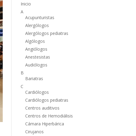
Inicio
A
Acupunturistas
Alergólogos
Alergólogos pediatras
Algólogos
Angiólogos
Anestesistas
Audiólogos
B
Bariatras
C
Cardiólogos
Cardiólogos pediatras
Centros auditivos
Centros de Hemodiálisis
Cámara Hiperbárica
Cirujanos