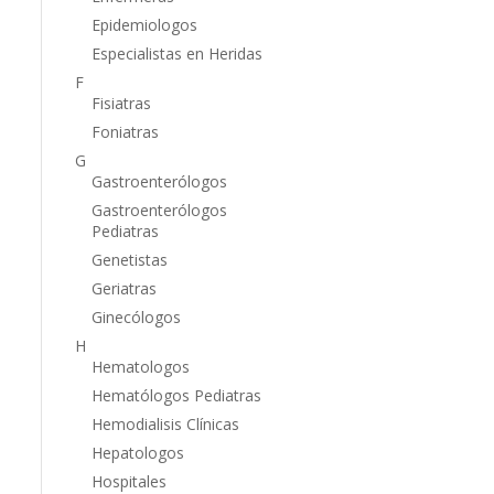
Epidemiologos
Especialistas en Heridas
F
Fisiatras
Foniatras
G
Gastroenterólogos
Gastroenterólogos
Pediatras
Genetistas
Geriatras
Ginecólogos
H
Hematologos
Hematólogos Pediatras
Hemodialisis Clínicas
Hepatologos
Hospitales