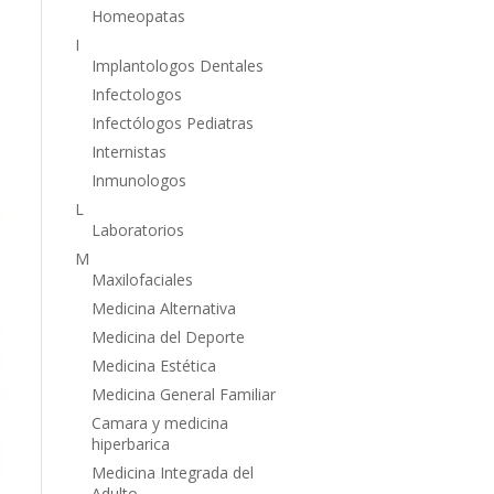
Homeopatas
I
Implantologos Dentales
Infectologos
Infectólogos Pediatras
Internistas
Inmunologos
L
Laboratorios
M
Maxilofaciales
Medicina Alternativa
Medicina del Deporte
Medicina Estética
Medicina General Familiar
Camara y medicina
hiperbarica
Medicina Integrada del
Adulto