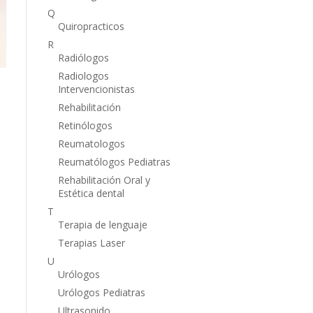
Q
Quiropracticos
R
Radiólogos
Radiologos
Intervencionistas
Rehabilitación
Retinólogos
Reumatologos
Reumatólogos Pediatras
Rehabilitación Oral y
Estética dental
T
Terapia de lenguaje
Terapias Laser
U
Urólogos
Urólogos Pediatras
Ultrasonido