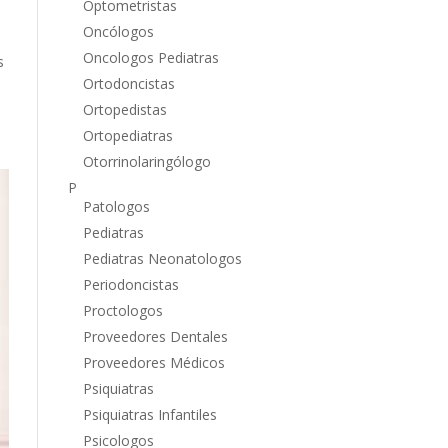
Optometristas
Oncólogos
Oncologos Pediatras
s
Ortodoncistas
Ortopedistas
Ortopediatras
Otorrinolaringólogo
P
Patologos
Pediatras
Pediatras Neonatologos
Periodoncistas
Proctologos
Proveedores Dentales
Proveedores Médicos
Psiquiatras
Psiquiatras Infantiles
Psicologos