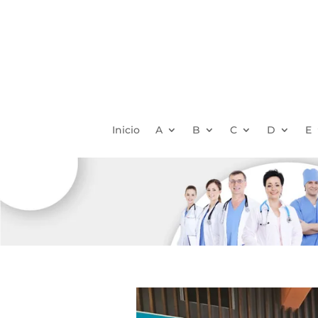
Inicio
A
B
C
D
E