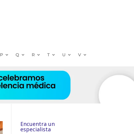
P
Q
R
T
U
V
Encuentra un
especialista