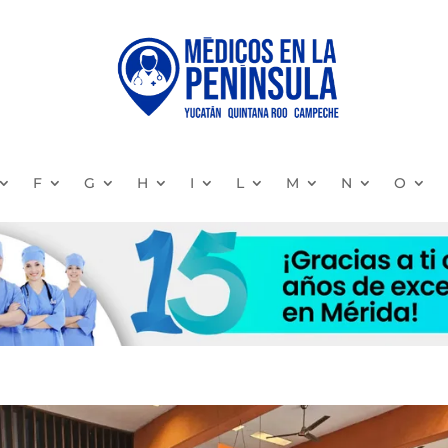
F
G
H
I
L
M
N
O