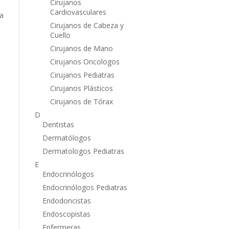
Cirujanos
Cardiovasculares
a
Cirujanos de Cabeza y
Cuello
Cirujanos de Mano
Cirujanos Oncologos
Cirujanos Pediatras
Cirujanos Plásticos
Cirujanos de Tórax
D
Dentistas
Dermatólogos
Dermatologos Pediatras
E
Endocrinólogos
Endocrinólogos Pediatras
Endodoncistas
Endoscopistas
Enfermeras