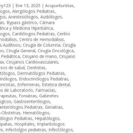
ny123
|
Ene 13, 2025
|
Acupunturistas
,
logos
,
Alergólogos Pediatras
,
gos
,
Anestesiólogos
,
Audiólogos
,
ras
,
Bypass gástrico
,
Cámara
árica y Medicina Hiperbárica
,
logos
,
Cardiólogos Pediatras
,
Centro
odiálisis
,
Centro de Hemodiálisis
,
s Auditivos
,
Cirugía de Columna
,
Cirugía
no
,
Cirugía General
,
Cirugía Oncológica
,
 Pediátrica
,
Cirujano de mano
,
Cirujano
ax
,
Cirujanos Cardiovasculares
,
sos de salud
,
Dentistas
,
tólogos
,
Dermatólogos Pediatras
,
inólogos
,
Endocrinólogos Pediatras
,
ncistas
,
Enfermeras
,
Estetica dental
,
os de Laboratorio
,
Farmacias
,
erapeutas
,
Foniatras
,
Gabinetes
ógicos
,
Gastroenterólogos
,
enterólogos Pediatras
,
Geriatras
,
-Obstetras
,
Hematólogos
,
logos Pediatras
,
Hepatólogos
,
patas
,
Hospitales
,
Implantologos
es
,
Infectolgos pediatras
,
Infectólogos
,