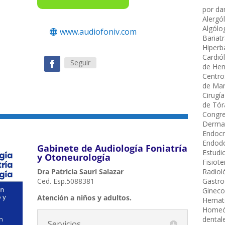
por
da
Alergó
Algólo
www.audiofoniv.com
Bariat
Hiperb
Cardió
Seguir
de Hem
Centro
de Ma
Cirugía
de Tór
Congre
Derma
Endocr
Endodo
Gabinete de Audiología Foniatría
Estudi
y Otoneurología
Fisiot
Dra Patricia Sauri Salazar
Radiol
Ced. Esp.5088381
Gastro
Gineco
Atención a niños y adultos.
Hemató
Homeó
dental
Servicios