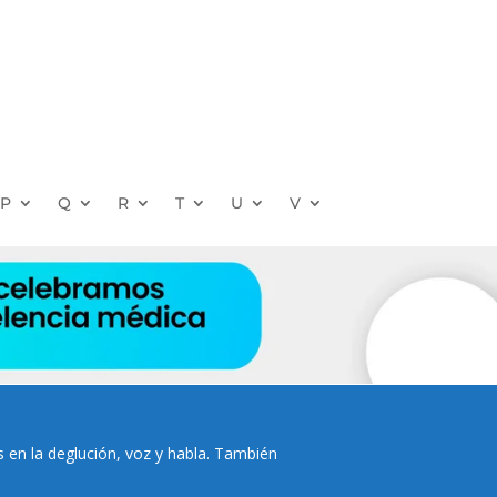
P
Q
R
T
U
V
s en la deglución, voz y habla. También