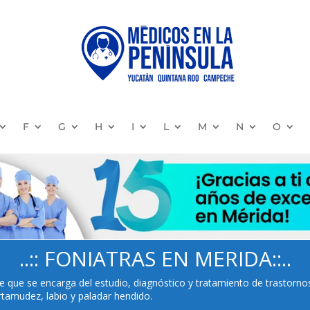
F
G
H
I
L
M
N
O
..:: FONIATRAS EN MERIDA::..
de que se encarga del estudio, diagnóstico y tratamiento de trastorno
tartamudez, labio y paladar hendido.