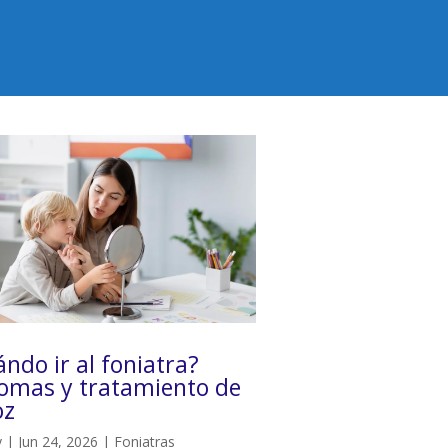
ndo ir al foniatra?
tomas y tratamiento de
oz
y
|
Jun 24, 2026
|
Foniatras