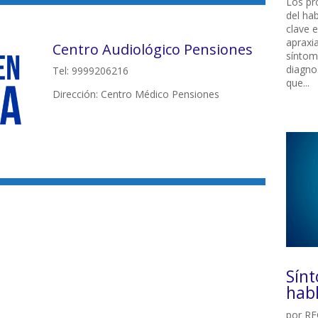
Los pr
del ha
clave e
apraxi
Centro Audiológico Pensiones
síntom
diagnos
Tel: 9999206216
que...
Dirección: Centro Médico Pensiones
Sínt
hab
por
RE