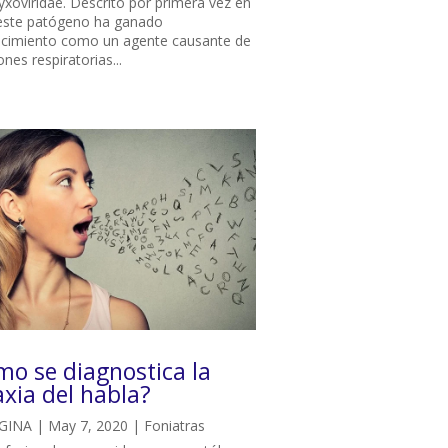
xoviridae. Descrito por primera vez en
este patógeno ha ganado
cimiento como un agente causante de
ones respiratorias...
o se diagnostica la
xia del habla?
GINA
|
May 7, 2020
|
Foniatras