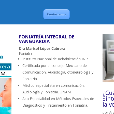
Contáctanos
FONIATRÍA INTEGRAL DE
VANGUARDIA
Dra Marisol López Cabrera
Foniatra
Instituto Nacional de Rehabilitación INR.
Certificada por el consejo Mexicano de
Comunicación, Audiología, otoneurología y
Foniatría.
Médico especialista en comunicación,
¿Cuá
Audiología y Foniatría. UNAM
Sín
Alta Especialidad en Métodos Especiales de
la v
Diagnóstico y Tratamiento en Foniatría.
por
Ar