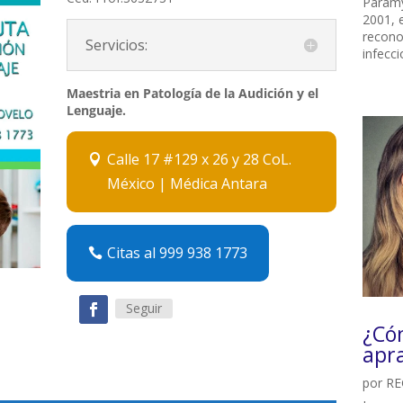
Paramy
2001, 
recono
Servicios:
infecci
Maestria en Patología de la Audición y el
Lenguaje.
Calle 17 #129 x 26 y 28 CoL.
México | Médica Antara
Citas al 999 938 1773
Seguir
¿Cóm
apra
por
RE