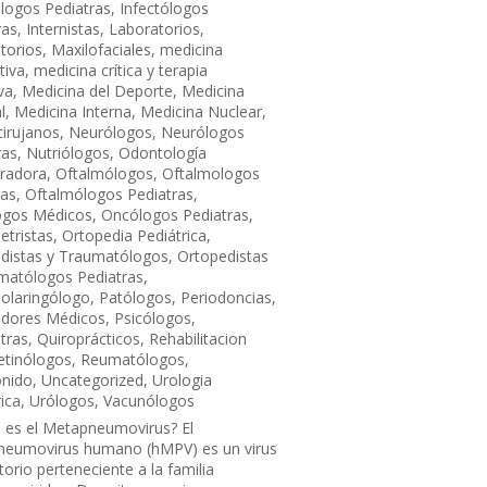
ólogos Pediatras
,
Infectólogos
ras
,
Internistas
,
Laboratorios
,
torios
,
Maxilofaciales
,
medicina
tiva
,
medicina crítica y terapia
va
,
Medicina del Deporte
,
Medicina
l
,
Medicina Interna
,
Medicina Nuclear
,
irujanos
,
Neurólogos
,
Neurólogos
ras
,
Nutriólogos
,
Odontología
radora
,
Oftalmólogos
,
Oftalmologos
ras
,
Oftalmólogos Pediatras
,
ogos Médicos
,
Oncólogos Pediatras
,
tristas
,
Ortopedia Pediátrica
,
distas y Traumatólogos
,
Ortopedistas
matólogos Pediatras
,
nolaringólogo
,
Patólogos
,
Periodoncias
,
edores Médicos
,
Psicólogos
,
atras
,
Quiroprácticos
,
Rehabilitacion
etinólogos
,
Reumatólogos
,
onido
,
Uncategorized
,
Urologia
ica
,
Urólogos
,
Vacunólogos
s el Metapneumovirus? El
eumovirus humano (hMPV) es un virus
torio perteneciente a la familia