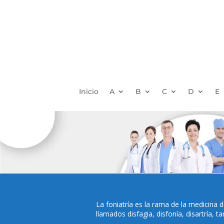
Inicio
A
B
C
D
E
La foniatría es la rama de la medicina 
llamados disfagia, disfonía, disartría, 