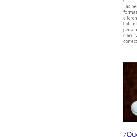
Las pe
formas
diferen
habla:
person
dificul
correc
¿Qué