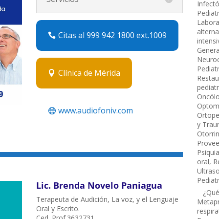
Infect
Pediat
Labora
alterna
Citas al 999 942 1800 ext.1009
intensi
Genera
Neuroc
Pediat
Clínica de Mérida
Restau
pediat
Oncól
Optome
www.audiofoniv.com
Ortope
y Trau
Otorri
Prove
Psiqui
oral
,
R
Ultras
Pediatr
Lic. Brenda Novelo Paniagua
¿Qué e
Terapeuta de Audición, La voz, y el Lenguaje
Metapn
Oral y Escrito.
respira
Ced. Prof.3632731