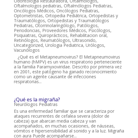
Odontología Restauradora
,
Oftalmólogos
,
Oftalmologos pediatras
,
Oftalmólogos Pediatras
,
Oncólogos Médicos
,
Oncólogos Pediatras
,
Optometristas
,
Ortopedia Pediátrica
,
Ortopedistas y
Traumatólogos
,
Ortopedistas y Traumatólogos
Pediatras
,
Otorrinolaringólogo
,
Patólogos
,
Periodoncias
,
Proveedores Médicos
,
Psicólogos
,
Psiquiatras
,
Quiroprácticos
,
Rehabilitacion oral
,
Retinólogos
,
Reumatólogos
,
Ultrasonido
,
Uncategorized
,
Urologia Pediatrica
,
Urólogos
,
Vacunólogos
¿Qué es el Metapneumovirus? El Metapneumovirus
humano (hMPV) es un virus respiratorio perteneciente
a la familia Paramyxoviridae. Descrito por primera vez
en 2001, este patógeno ha ganado reconocimiento
como un agente causante de infecciones
respiratorias...
¿Qué es la migraña?
Neurólogos Pediatras
Es una enfermedad familiar que se caracteriza por
ataques recurrentes de cefalea severa (dolor de
cabeza) que abarcan media cabeza y van
acompañados, en muchas ocasiones, de náuseas,
vómitos e hipersensibilidad al sonido y a la luz. Migraña
con aura Puede acompañarse...