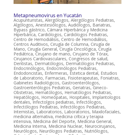
Metapneumovirus en Yucatán
Acupunturistas
,
Alergólogos
,
Alergólogos Pediatras
,
Algólogos
,
Anestesiólogos
,
Audiólogos
,
Bariatras
,
Bypass gástrico
,
Cámara Hiperbárica y Medicina
Hiperbárica
,
Cardiólogos
,
Cardiólogos Pediatras
,
Centro de Hemodiálisis
,
Centro de Hemodiálisis
,
Centros Auditivos
,
Cirugía de Columna
,
Cirugía de
Mano
,
Cirugía General
,
Cirugía Oncológica
,
Cirugía
Pediátrica
,
Cirujano de mano
,
Cirujano de Tórax
,
Cirujanos Cardiovasculares
,
Congresos de salud
,
Dentistas
,
Dermatólogos
,
Dermatólogos Pediatras
,
Endocrinólogos
,
Endocrinólogos Pediatras
,
Endodoncistas
,
Enfermeras
,
Estetica dental
,
Estudios
de Laboratorio
,
Farmacias
,
Fisioterapeutas
,
Foniatras
,
Gabinetes Radiológicos
,
Gastroenterólogos
,
Gastroenterólogos Pediatras
,
Geriatras
,
Gineco-
Obstetras
,
Hematólogos
,
Hematólogos Pediatras
,
Hepatólogos
,
Homeópatas
,
Hospitales
,
Implantologos
dentales
,
Infectolgos pediatras
,
Infectólogos
,
Infectólogos Pediatras
,
Infectólogos Pediatras
,
Internistas
,
Laboratorios
,
Laboratorios
,
Maxilofaciales
,
medicina alternativa
,
medicina crítica y terapia
intensiva
,
Medicina del Deporte
,
Medicina General
,
Medicina Interna
,
Medicina Nuclear
,
Neurocirujanos
,
Neurólogos
,
Neurólogos Pediatras
,
Nutriólogos
,