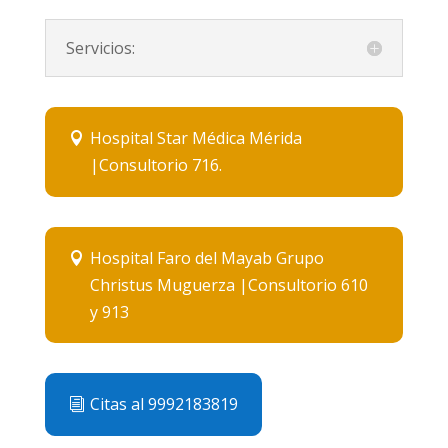
Servicios:
Hospital Star Médica Mérida
|Consultorio 716.
Hospital Faro del Mayab Grupo
Christus Muguerza |Consultorio 610
y 913
Citas al 9992183819