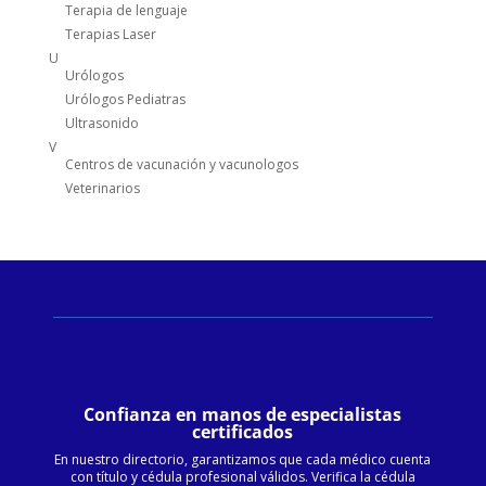
Terapia de lenguaje
Terapias Laser
U
Urólogos
Urólogos Pediatras
Ultrasonido
V
Centros de vacunación y vacunologos
Veterinarios
Confianza en manos de especialistas
certificados
En nuestro directorio, garantizamos que cada médico cuenta
con título y cédula profesional válidos. Verifica la cédula