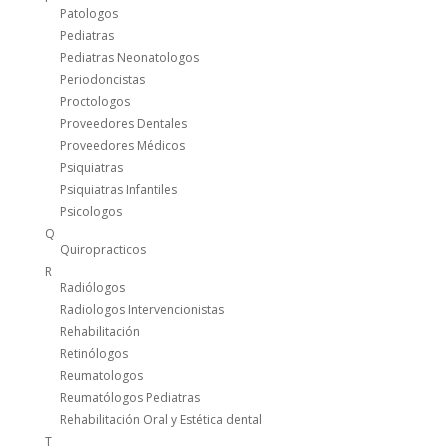
Patologos
Pediatras
Pediatras Neonatologos
Periodoncistas
Proctologos
Proveedores Dentales
Proveedores Médicos
Psiquiatras
Psiquiatras Infantiles
Psicologos
Q
Quiropracticos
R
Radiólogos
Radiologos Intervencionistas
Rehabilitación
Retinólogos
Reumatologos
Reumatólogos Pediatras
Rehabilitación Oral y Estética dental
T