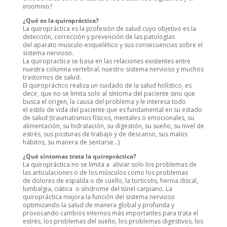
insomnio?
¿Qué es la quiropráctica?
La quiropráctica es la profesión de salud cuyo objetivo es la
detección, corrección y prevención de las patologías
del aparato musculo-esquelético y sus consecuencias sobre el
sistema nervioso.
La quiropractica se basa en las relaciones existentes entre
nuestra columna vertebral, nuestro sistema nervioso y muchos
trastornos de salud.
El quiropráctico realiza un cuidado de la salud holístico, es
decir, que no se limita solo al síntoma del paciente sino que
busca el origen, la causa del problema y le interesa todo
el estilo de vida del paciente que es fundamental en su estado
de salud (traumatismos físicos, mentales o emocionales, su
alimentación, su hidratación, su digestión, su sueño, su nivel de
estrés, sus posturas de trabajo y de descanso, sus malos
hábitos, su manera de sentarse…)
¿Qué síntomas trata la quiropráctica?
La quiropráctica no se limita a aliviar solo los problemas de
las articulaciones o de los músculos como los problemas
de dolores de espalda o de cuello, la torticolis, hernia discal,
lumbalgia, ciática o síndrome del túnel carpiano. La
quiropráctica mejora la función del sistema nervioso
optimizando la salud de manera global y profunda y
provocando cambios internos más importantes para trata el
estrés, los problemas del sueño, los problemas digestivos, los