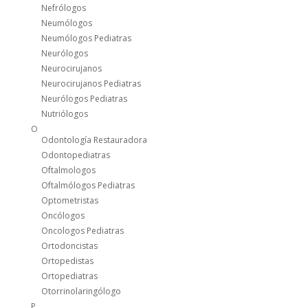
Nefrólogos
Neumólogos
Neumólogos Pediatras
Neurólogos
Neurocirujanos
Neurocirujanos Pediatras
Neurólogos Pediatras
Nutriólogos
O
Odontología Restauradora
Odontopediatras
Oftalmologos
Oftalmólogos Pediatras
Optometristas
Oncólogos
Oncologos Pediatras
Ortodoncistas
Ortopedistas
Ortopediatras
Otorrinolaringólogo
P