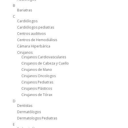
B
Bariatras
C
Cardiólogos
Cardiólogos pediatras
Centros auditivos
Centros de Hemodiálisis
Cámara Hiperbárica
Cirujanos
Cirujanos Cardiovasculares
Cirujanos de Cabeza y Cuello
Cirujanos de Mano
Cirujanos Oncologos
Cirujanos Pediatras
Cirujanos Plásticos
Cirujanos de Tórax
D
Dentistas
Dermatólogos
Dermatologos Pediatras
E