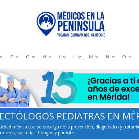
F
G
H
I
L
M
N
O
INFECTÓLOGOS PEDIATRAS EN MÉRI
alidad médica que se encarga de la prevención, diagnóstico y trata
 virus, bacterias, hongos y parásitos