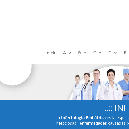
Inicio
A
B
C
D
E
..:: 
La
Infectología Pediátrica
es la especi
Infecciosas, enfermedades causadas por