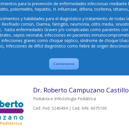
cimientos para la prevención de enfermedades infecciosas mediante 
tis, poliomielitis, hepatitis, H. influenzae, difteria, tosferina, tétanos,
cimientos y habilidades para el diagnóstico y tratamiento de todas l
friado común, Diarrea, faringitis, neumonía, otitis media, sinusitis,
 etc. hasta enfermedades Graves y/o complicadas como pacientes con V
ebrales, sepsis neonatal, infecciones en pacientes inmunocomprometi
infecciones graves como choque séptico, síndrome de choque tóxico, 
), Infecciones de difícil diagnóstico como fiebre de origen desconoci
Contáctanos
Dr. Roberto Campuzano Castillo
Pediatría e Infectología Pediátrica
Ced. Ped. 5240494 | Ced. Infe. 6075100