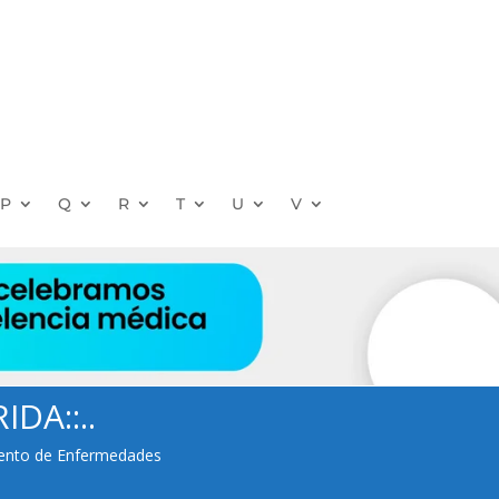
P
Q
R
T
U
V
DA::..
miento de Enfermedades