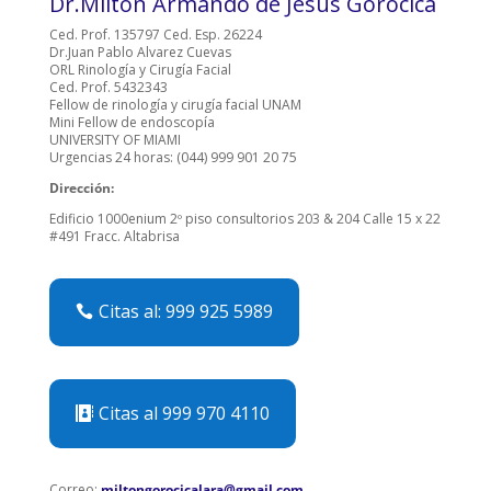
Dr.Milton Armando de Jesús Gorocica
Ced. Prof. 135797 Ced. Esp. 26224
Dr.Juan Pablo Alvarez Cuevas
ORL Rinología y Cirugía Facial
Ced. Prof. 5432343
Fellow de rinología y cirugía facial UNAM
Mini Fellow de endoscopía
UNIVERSITY OF MIAMI
Urgencias 24 horas: (044) 999 901 20 75
Dirección:
Edificio 1000enium 2º piso consultorios 203 & 204 Calle 15 x 22
#491 Fracc. Altabrisa
Citas al: 999 925 5989
Citas al 999 970 4110
Correo:
miltongorocicalara@gmail.com