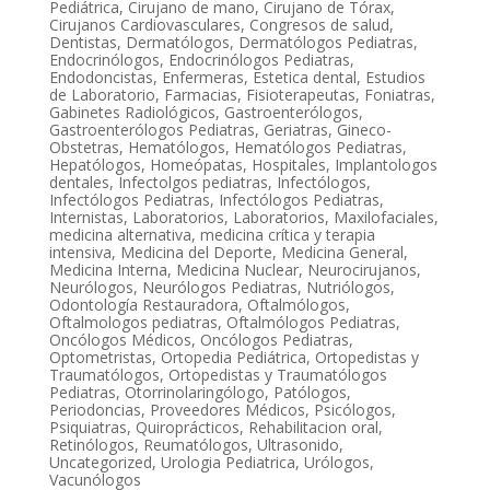
Pediátrica
,
Cirujano de mano
,
Cirujano de Tórax
,
Cirujanos Cardiovasculares
,
Congresos de salud
,
Dentistas
,
Dermatólogos
,
Dermatólogos Pediatras
,
Endocrinólogos
,
Endocrinólogos Pediatras
,
Endodoncistas
,
Enfermeras
,
Estetica dental
,
Estudios
de Laboratorio
,
Farmacias
,
Fisioterapeutas
,
Foniatras
,
Gabinetes Radiológicos
,
Gastroenterólogos
,
Gastroenterólogos Pediatras
,
Geriatras
,
Gineco-
Obstetras
,
Hematólogos
,
Hematólogos Pediatras
,
Hepatólogos
,
Homeópatas
,
Hospitales
,
Implantologos
dentales
,
Infectolgos pediatras
,
Infectólogos
,
Infectólogos Pediatras
,
Infectólogos Pediatras
,
Internistas
,
Laboratorios
,
Laboratorios
,
Maxilofaciales
,
medicina alternativa
,
medicina crítica y terapia
intensiva
,
Medicina del Deporte
,
Medicina General
,
Medicina Interna
,
Medicina Nuclear
,
Neurocirujanos
,
Neurólogos
,
Neurólogos Pediatras
,
Nutriólogos
,
Odontología Restauradora
,
Oftalmólogos
,
Oftalmologos pediatras
,
Oftalmólogos Pediatras
,
Oncólogos Médicos
,
Oncólogos Pediatras
,
Optometristas
,
Ortopedia Pediátrica
,
Ortopedistas y
Traumatólogos
,
Ortopedistas y Traumatólogos
Pediatras
,
Otorrinolaringólogo
,
Patólogos
,
Periodoncias
,
Proveedores Médicos
,
Psicólogos
,
Psiquiatras
,
Quiroprácticos
,
Rehabilitacion oral
,
Retinólogos
,
Reumatólogos
,
Ultrasonido
,
Uncategorized
,
Urologia Pediatrica
,
Urólogos
,
Vacunólogos