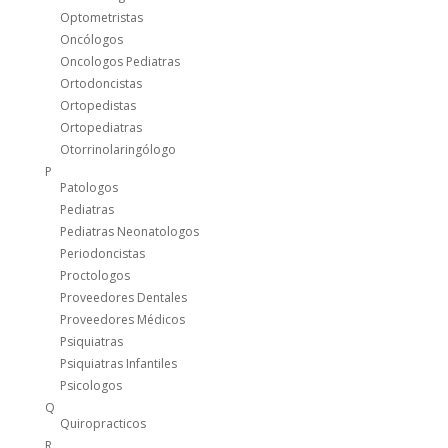
Optometristas
Oncólogos
Oncologos Pediatras
Ortodoncistas
Ortopedistas
Ortopediatras
Otorrinolaringólogo
P
Patologos
Pediatras
Pediatras Neonatologos
Periodoncistas
Proctologos
Proveedores Dentales
Proveedores Médicos
Psiquiatras
Psiquiatras Infantiles
Psicologos
Q
Quiropracticos
R