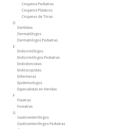
Cirujanos Pediatras
Cirujanos Plásticos
Cirujanos de Tórax
D
Dentistas
Dermatólogos
Dermatologos Pediatras
E
Endocrinólogos
Endocrinólogos Pediatras
Endodoncistas
Endoscopistas
Enfermeras
Epidemiologos
Especialistas en Heridas
F
Fisiatras
Foniatras
G
Gastroenterólogos
Gastroenterólogos Pediatras