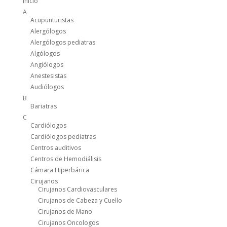
Inicio
A
Acupunturistas
Alergólogos
Alergólogos pediatras
Algólogos
Angiólogos
Anestesistas
Audiólogos
B
Bariatras
C
Cardiólogos
Cardiólogos pediatras
Centros auditivos
Centros de Hemodiálisis
Cámara Hiperbárica
Cirujanos
Cirujanos Cardiovasculares
Cirujanos de Cabeza y Cuello
Cirujanos de Mano
Cirujanos Oncologos