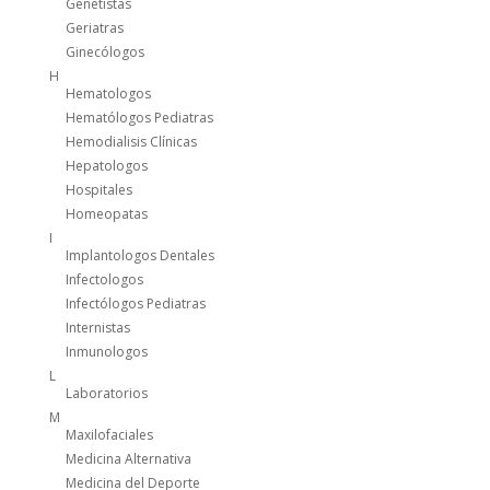
Genetistas
Geriatras
Ginecólogos
H
Hematologos
Hematólogos Pediatras
Hemodialisis Clínicas
Hepatologos
Hospitales
Homeopatas
I
Implantologos Dentales
Infectologos
Infectólogos Pediatras
Internistas
Inmunologos
L
Laboratorios
M
Maxilofaciales
Medicina Alternativa
Medicina del Deporte