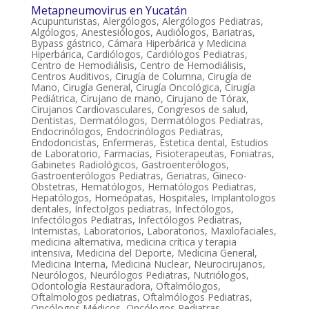
Metapneumovirus en Yucatán
Acupunturistas
,
Alergólogos
,
Alergólogos Pediatras
,
Algólogos
,
Anestesiólogos
,
Audiólogos
,
Bariatras
,
Bypass gástrico
,
Cámara Hiperbárica y Medicina
Hiperbárica
,
Cardiólogos
,
Cardiólogos Pediatras
,
Centro de Hemodiálisis
,
Centro de Hemodiálisis
,
Centros Auditivos
,
Cirugía de Columna
,
Cirugía de
Mano
,
Cirugía General
,
Cirugía Oncológica
,
Cirugía
Pediátrica
,
Cirujano de mano
,
Cirujano de Tórax
,
Cirujanos Cardiovasculares
,
Congresos de salud
,
Dentistas
,
Dermatólogos
,
Dermatólogos Pediatras
,
Endocrinólogos
,
Endocrinólogos Pediatras
,
Endodoncistas
,
Enfermeras
,
Estetica dental
,
Estudios
de Laboratorio
,
Farmacias
,
Fisioterapeutas
,
Foniatras
,
Gabinetes Radiológicos
,
Gastroenterólogos
,
Gastroenterólogos Pediatras
,
Geriatras
,
Gineco-
Obstetras
,
Hematólogos
,
Hematólogos Pediatras
,
Hepatólogos
,
Homeópatas
,
Hospitales
,
Implantologos
dentales
,
Infectolgos pediatras
,
Infectólogos
,
Infectólogos Pediatras
,
Infectólogos Pediatras
,
Internistas
,
Laboratorios
,
Laboratorios
,
Maxilofaciales
,
medicina alternativa
,
medicina crítica y terapia
intensiva
,
Medicina del Deporte
,
Medicina General
,
Medicina Interna
,
Medicina Nuclear
,
Neurocirujanos
,
Neurólogos
,
Neurólogos Pediatras
,
Nutriólogos
,
Odontología Restauradora
,
Oftalmólogos
,
Oftalmologos pediatras
,
Oftalmólogos Pediatras
,
Oncólogos Médicos
,
Oncólogos Pediatras
,