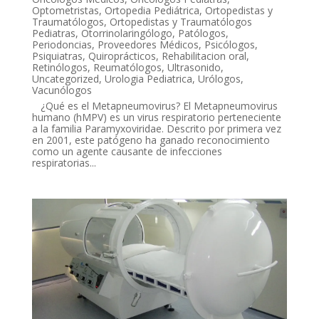
Optometristas
,
Ortopedia Pediátrica
,
Ortopedistas y
Traumatólogos
,
Ortopedistas y Traumatólogos
Pediatras
,
Otorrinolaringólogo
,
Patólogos
,
Periodoncias
,
Proveedores Médicos
,
Psicólogos
,
Psiquiatras
,
Quiroprácticos
,
Rehabilitacion oral
,
Retinólogos
,
Reumatólogos
,
Ultrasonido
,
Uncategorized
,
Urologia Pediatrica
,
Urólogos
,
Vacunólogos
¿Qué es el Metapneumovirus? El Metapneumovirus
humano (hMPV) es un virus respiratorio perteneciente
a la familia Paramyxoviridae. Descrito por primera vez
en 2001, este patógeno ha ganado reconocimiento
como un agente causante de infecciones
respiratorias...