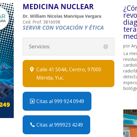
MEDICINA NUCLEAR
¿Có
revo
Dr. William Nicolas Manrique Vergara
diag
Ced. Prof. 3816098
SERVIR CON VOCACIÓN Y ÉTICA
tera
med
por
Ar
Servicios:
La med
revolu
cardio
Calle 41 504A, Centro, 97000
radiof
detecta
Mérida, Yuc.
especi
biológi
Citas al 999 924 0949
Citas al 999923 4249