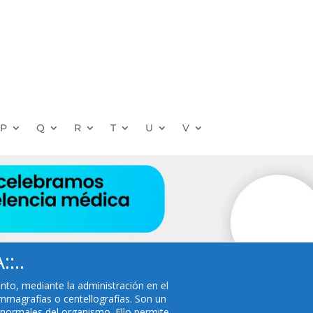
P
Q
R
T
U
V
:..
ento, mediante la administración en el
mmagrafías o centellografías. Son un
normales del organismo. Ello permite