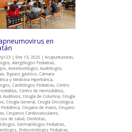
apneumovirus en
atán
ny123
|
Ene 13, 2025
|
Acupunturistas
,
logos
,
Alergólogos Pediatras
,
gos
,
Anestesiólogos
,
Audiólogos
,
ras
,
Bypass gástrico
,
Cámara
árica y Medicina Hiperbárica
,
logos
,
Cardiólogos Pediatras
,
Centro
odiálisis
,
Centro de Hemodiálisis
,
s Auditivos
,
Cirugía de Columna
,
Cirugía
no
,
Cirugía General
,
Cirugía Oncológica
,
 Pediátrica
,
Cirujano de mano
,
Cirujano
ax
,
Cirujanos Cardiovasculares
,
sos de salud
,
Dentistas
,
tólogos
,
Dermatólogos Pediatras
,
inólogos
,
Endocrinólogos Pediatras
,