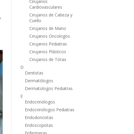
Cirujanos
Cardiovasculares
Cirujanos de Cabeza y
o
Cuello
Cirujanos de Mano
Cirujanos Oncologos
Cirujanos Pediatras
Cirujanos Plásticos
Cirujanos de Tórax
D
Dentistas
Dermatólogos
Dermatologos Pediatras
E
Endocrinólogos
Endocrinólogos Pediatras
Endodoncistas
Endoscopistas
Enfermeras