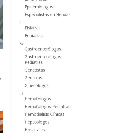
Epidemiologos
Especialistas en Heridas
F
Fisiatras
Foniatras
G
Gastroenterólogos
Gastroenterólogos
Pediatras
Genetistas
Geriatras
y
Ginecólogos
H
Hematologos
Hematólogos Pediatras
Hemodialisis Clínicas
Hepatologos
Hospitales