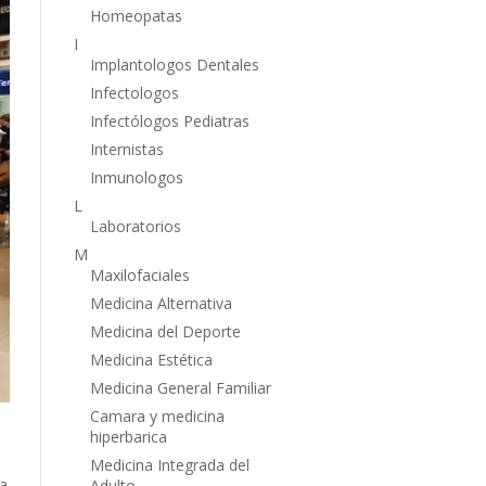
Homeopatas
I
Implantologos Dentales
Infectologos
Infectólogos Pediatras
Internistas
Inmunologos
L
Laboratorios
M
Maxilofaciales
Medicina Alternativa
Medicina del Deporte
Medicina Estética
Medicina General Familiar
Camara y medicina
hiperbarica
Medicina Integrada del
a
Adulto