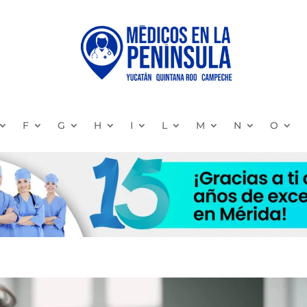
F
G
H
I
L
M
N
O