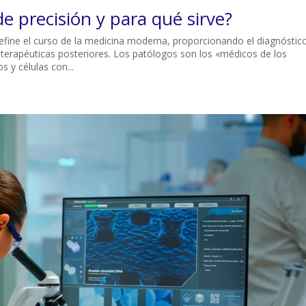
de precisión y para qué sirve?
define el curso de la medicina moderna, proporcionando el diagnóstic
s terapéuticas posteriores. Los patólogos son los «médicos de los
 y células con...