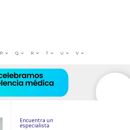
P
Q
R
T
U
V
Encuentra un
especialista