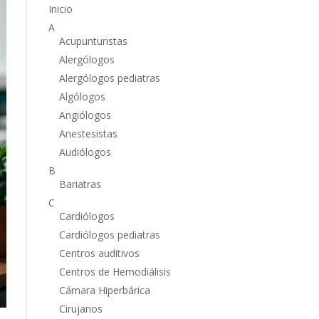
Inicio
A
Acupunturistas
Alergólogos
Alergólogos pediatras
Algólogos
Angiólogos
Anestesistas
Audiólogos
B
Bariatras
C
Cardiólogos
Cardiólogos pediatras
Centros auditivos
Centros de Hemodiálisis
Cámara Hiperbárica
Cirujanos