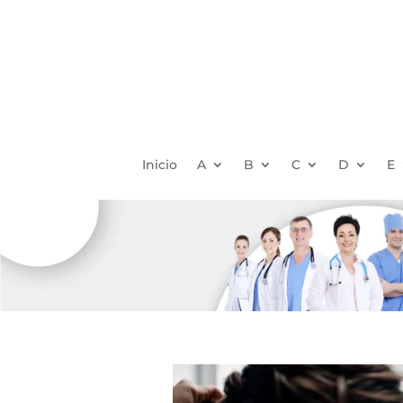
Inicio
A
B
C
D
E