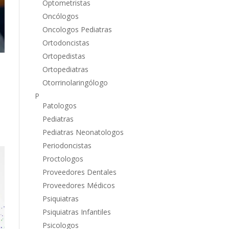
Optometristas
Oncólogos
Oncologos Pediatras
Ortodoncistas
Ortopedistas
Ortopediatras
Otorrinolaringólogo
P
Patologos
Pediatras
Pediatras Neonatologos
Periodoncistas
Proctologos
Proveedores Dentales
Proveedores Médicos
Psiquiatras
Psiquiatras Infantiles
Psicologos