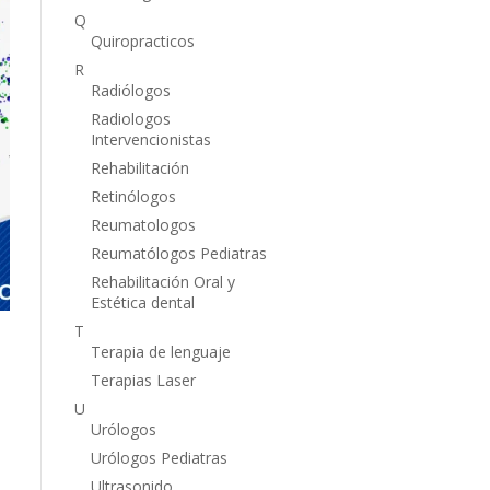
Q
Quiropracticos
R
Radiólogos
Radiologos
Intervencionistas
Rehabilitación
Retinólogos
Reumatologos
Reumatólogos Pediatras
Rehabilitación Oral y
Estética dental
T
Terapia de lenguaje
Terapias Laser
U
Urólogos
Urólogos Pediatras
Ultrasonido