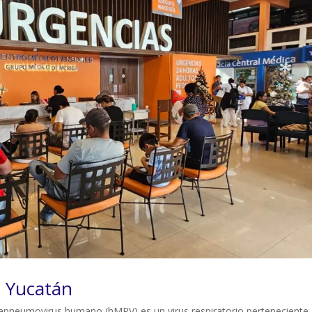
 Yucatán
neumovirus humano (hMPV) es un virus respiratorio perteneciente 