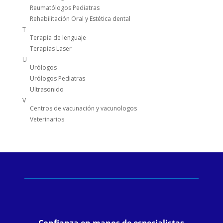
Reumatólogos Pediatras
Rehabilitación Oral y Estética dental
T
Terapia de lenguaje
Terapias Laser
U
Urólogos
Urólogos Pediatras
Ultrasonido
V
Centros de vacunación y vacunologos
Veterinarios
Confianza en manos de especialistas