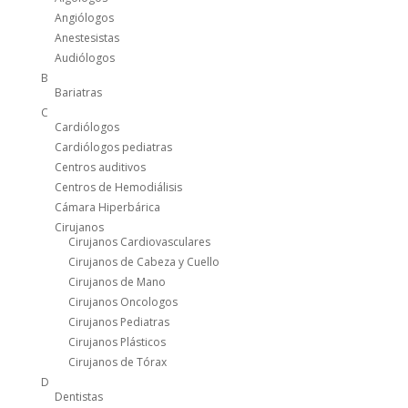
Angiólogos
Anestesistas
Audiólogos
B
Bariatras
C
Cardiólogos
Cardiólogos pediatras
Centros auditivos
Centros de Hemodiálisis
Cámara Hiperbárica
Cirujanos
Cirujanos Cardiovasculares
Cirujanos de Cabeza y Cuello
Cirujanos de Mano
Cirujanos Oncologos
Cirujanos Pediatras
Cirujanos Plásticos
Cirujanos de Tórax
D
Dentistas