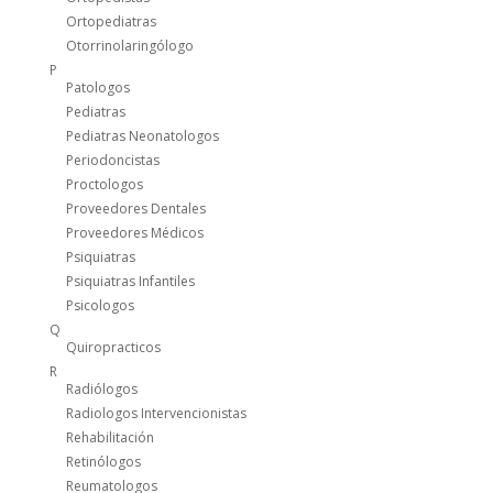
Ortopediatras
Otorrinolaringólogo
P
Patologos
Pediatras
Pediatras Neonatologos
Periodoncistas
Proctologos
Proveedores Dentales
Proveedores Médicos
Psiquiatras
Psiquiatras Infantiles
Psicologos
Q
Quiropracticos
R
Radiólogos
Radiologos Intervencionistas
Rehabilitación
Retinólogos
Reumatologos