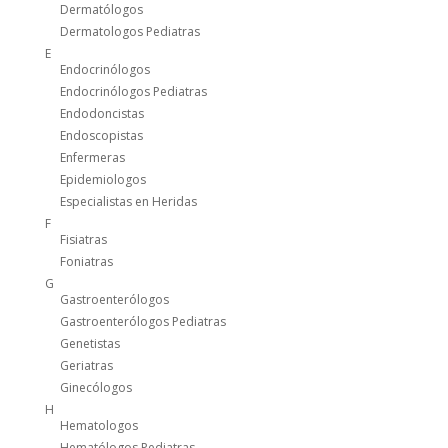
Dermatólogos
Dermatologos Pediatras
E
Endocrinólogos
Endocrinólogos Pediatras
Endodoncistas
Endoscopistas
Enfermeras
Epidemiologos
Especialistas en Heridas
F
Fisiatras
Foniatras
G
Gastroenterólogos
Gastroenterólogos Pediatras
Genetistas
Geriatras
Ginecólogos
H
Hematologos
Hematólogos Pediatras