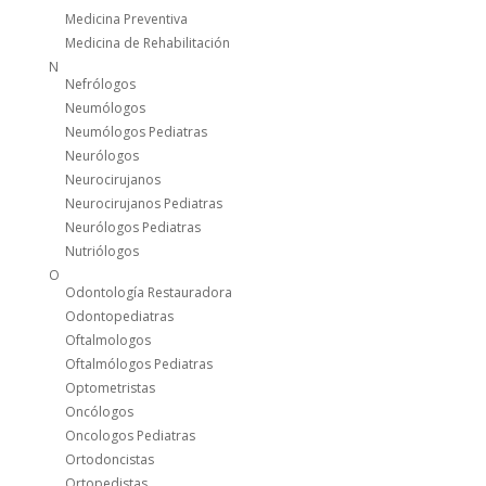
Medicina Preventiva
Medicina de Rehabilitación
N
Nefrólogos
Neumólogos
Neumólogos Pediatras
Neurólogos
Neurocirujanos
Neurocirujanos Pediatras
Neurólogos Pediatras
Nutriólogos
O
Odontología Restauradora
Odontopediatras
Oftalmologos
Oftalmólogos Pediatras
Optometristas
Oncólogos
Oncologos Pediatras
Ortodoncistas
Ortopedistas