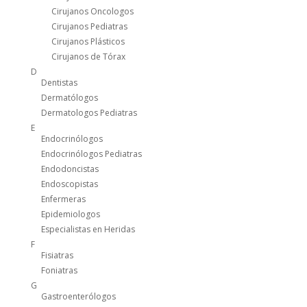
Cirujanos Oncologos
Cirujanos Pediatras
Cirujanos Plásticos
Cirujanos de Tórax
D
Dentistas
Dermatólogos
Dermatologos Pediatras
E
Endocrinólogos
Endocrinólogos Pediatras
Endodoncistas
Endoscopistas
Enfermeras
Epidemiologos
Especialistas en Heridas
F
Fisiatras
Foniatras
G
Gastroenterólogos