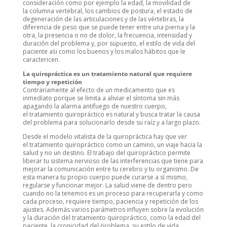
consideración como por ejemplo la edad, la movilidad de
la columna vertebral, los cambios de postura, el estado de
degeneración de las articulaciones y de las vértebras, la
diferencia de peso que se puede tener entre una pierna y la
otra, la presencia o no de dolor, la frecuencia, intensidad y
duración del problema y, por supuesto, el estilo de vida del
paciente aśi como los buenos y los malos hábitos que le
caractericen.
La quiropráctica es un tratamiento natural que requiere
tiempo y repetición
Contrariamente al efecto de un medicamento que es
inmediato porque se limita a aliviar el síntoma sin más
apagando la alarma antifuego de nuestro cuerpo,
el tratamiento quiropráctico es natural y busca tratar la causa
del problema para solucionarlo desde su raíz y a largo plazo.
Desde el modelo vitalista de la quiropráctica hay que ver
el tratamiento quiropráctico como un camino, un viaje hacia la
salud y no un destino. El trabajo del quiropráctico permite
liberar tu sistema nervioso de las interferencias que tiene para
mejorar la comunicación entre tu cerebro y tu organismo. De
esta manera tu propio cuerpo puede curarse a sí mismo,
regularse y funcionar mejor. La salud viene de dentro pero
cuando no la tenemos es un proceso para recuperarla y como
cada proceso, requiere tiempo, paciencia y repetición de los
ajustes. Además varios parámetros influyen sobre la evolución
y la duración del tratamiento quiropráctico, como la edad del
paciente, la cronicidad del problema, su estilo de vida…