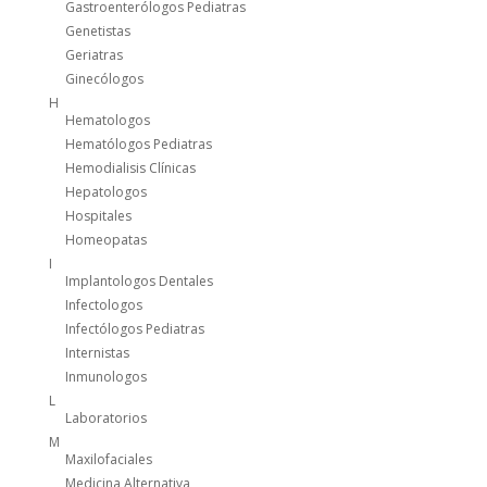
Gastroenterólogos Pediatras
Genetistas
Geriatras
Ginecólogos
H
Hematologos
Hematólogos Pediatras
Hemodialisis Clínicas
Hepatologos
Hospitales
Homeopatas
I
Implantologos Dentales
Infectologos
Infectólogos Pediatras
Internistas
Inmunologos
L
Laboratorios
M
Maxilofaciales
Medicina Alternativa