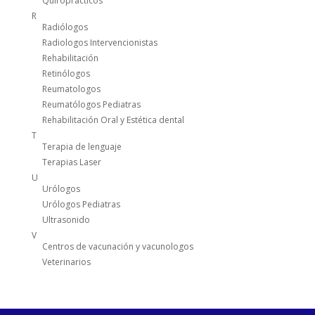
Quiropracticos
R
Radiólogos
Radiologos Intervencionistas
Rehabilitación
Retinólogos
Reumatologos
Reumatólogos Pediatras
Rehabilitación Oral y Estética dental
T
Terapia de lenguaje
Terapias Laser
U
Urólogos
Urólogos Pediatras
Ultrasonido
V
Centros de vacunación y vacunologos
Veterinarios