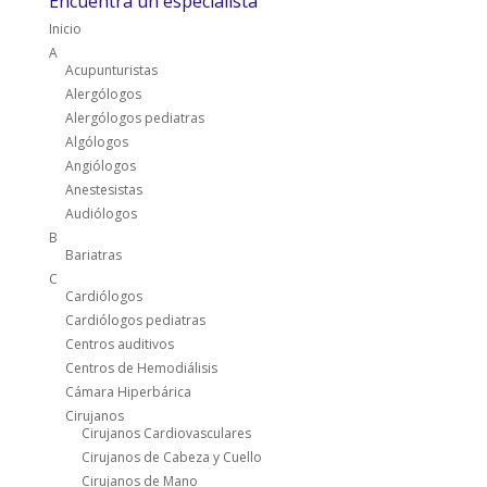
Encuentra un especialista
Inicio
A
Acupunturistas
Alergólogos
Alergólogos pediatras
Algólogos
Angiólogos
Anestesistas
Audiólogos
B
Bariatras
C
Cardiólogos
Cardiólogos pediatras
Centros auditivos
Centros de Hemodiálisis
Cámara Hiperbárica
Cirujanos
Cirujanos Cardiovasculares
Cirujanos de Cabeza y Cuello
Cirujanos de Mano