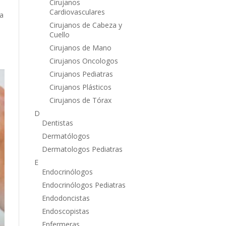
Cirujanos
Cardiovasculares
a
Cirujanos de Cabeza y
Cuello
Cirujanos de Mano
Cirujanos Oncologos
Cirujanos Pediatras
Cirujanos Plásticos
Cirujanos de Tórax
D
Dentistas
Dermatólogos
Dermatologos Pediatras
E
Endocrinólogos
Endocrinólogos Pediatras
Endodoncistas
Endoscopistas
Enfermeras