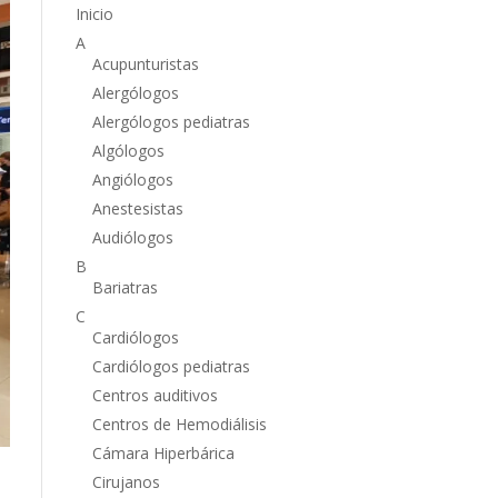
Inicio
A
Acupunturistas
Alergólogos
Alergólogos pediatras
Algólogos
Angiólogos
Anestesistas
Audiólogos
B
Bariatras
C
Cardiólogos
Cardiólogos pediatras
Centros auditivos
Centros de Hemodiálisis
Cámara Hiperbárica
Cirujanos