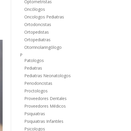
Optometristas
Oncólogos
Oncologos Pediatras
Ortodoncistas
Ortopedistas
Ortopediatras
Otorrinolaringólogo
P
Patologos
Pediatras
Pediatras Neonatologos
Periodoncistas
Proctologos
Proveedores Dentales
Proveedores Médicos
Psiquiatras
Psiquiatras Infantiles
Psicologos