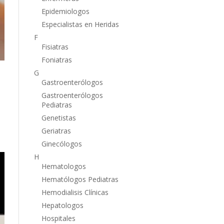
Epidemiologos
Especialistas en Heridas
F
Fisiatras
Foniatras
G
Gastroenterólogos
Gastroenterólogos
Pediatras
Genetistas
Geriatras
Ginecólogos
H
Hematologos
Hematólogos Pediatras
Hemodialisis Clínicas
Hepatologos
Hospitales