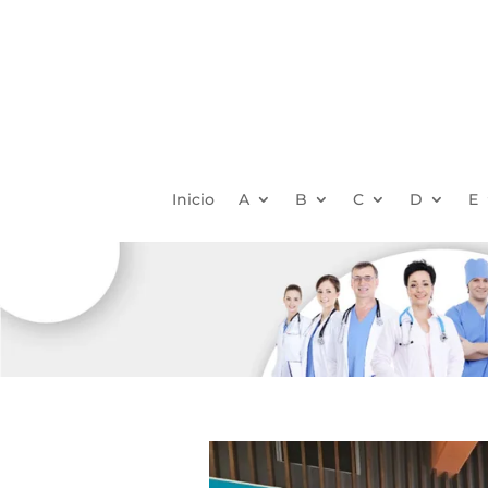
Inicio
A
B
C
D
E