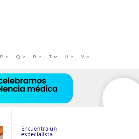
P
Q
R
T
U
V
Encuentra un
especialista