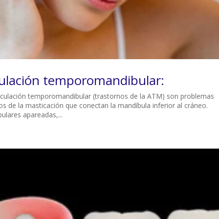
iculación temporomandibular:
rticulación temporomandibular (trastornos de la ATM) son problemas
os de la masticación que conectan la mandíbula inferior al cráneo.
ulares apareadas,...