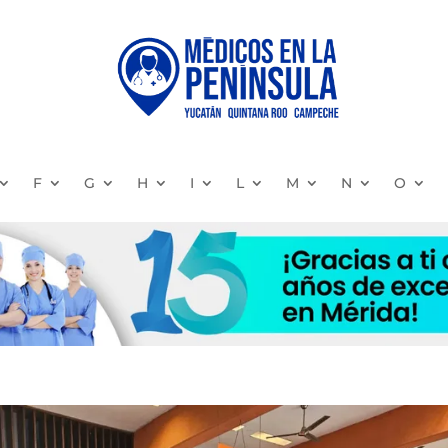
F
G
H
I
L
M
N
O