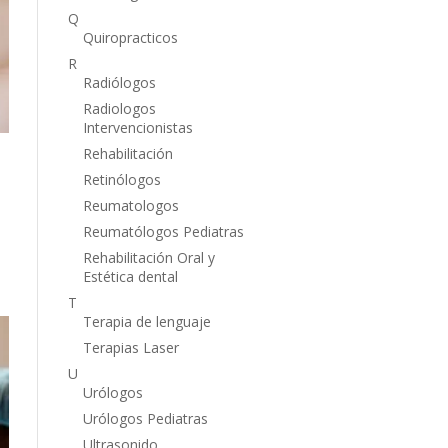
Q
Quiropracticos
R
Radiólogos
Radiologos
Intervencionistas
Rehabilitación
Retinólogos
Reumatologos
Reumatólogos Pediatras
Rehabilitación Oral y
Estética dental
T
Terapia de lenguaje
Terapias Laser
U
Urólogos
Urólogos Pediatras
Ultrasonido