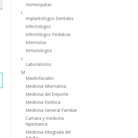
Homeopatas
I
Implantologos Dentales
Infectologos
Infectólogos Pediatras
Internistas
Inmunologos
L
Laboratorios
M
Maxilofaciales
Medicina Alternativa
Medicina del Deporte
Medicina Estética
Medicina General Familiar
Camara y medicina
hiperbarica
Medicina Integrada del
Adulto