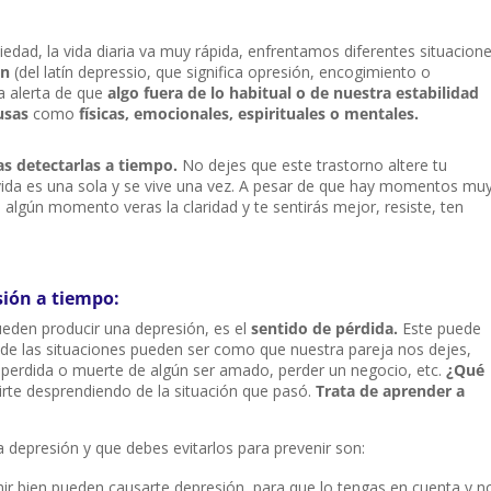
edad, la vida diaria va muy rápida, enfrentamos diferentes situacion
ón
(del latín depressio, que significa opresión, encogimiento o
a alerta de que
algo fuera de lo habitual o de nuestra estabilidad
usas
como
físicas, emocionales, espirituales o mentales.
as detectarlas a tiempo.
No dejes que este trastorno altere tu
 vida es una sola y se vive una vez. A pesar de que hay momentos mu
 algún momento veras la claridad y te sentirás mejor, resiste, ten
sión a tiempo:
eden producir una depresión, es el
sentido de pérdida.
Este puede
 de las situaciones pueden ser como que nuestra pareja nos dejes,
 perdida o muerte de algún ser amado, perder un negocio, etc.
¿Qué
 irte desprendiendo de la situación que pasó.
Trata de aprender a
 depresión y que debes evitarlos para prevenir son:
 bien pueden causarte depresión, para que lo tengas en cuenta y n