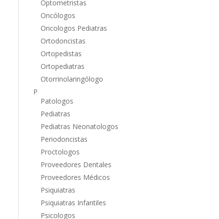
Optometristas
Oncólogos
Oncologos Pediatras
Ortodoncistas
Ortopedistas
Ortopediatras
Otorrinolaringólogo
P
Patologos
Pediatras
Pediatras Neonatologos
Periodoncistas
Proctologos
Proveedores Dentales
Proveedores Médicos
Psiquiatras
Psiquiatras Infantiles
Psicologos