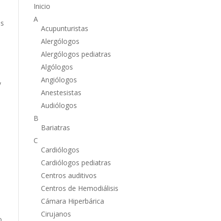
Inicio
A
es
Acupunturistas
Alergólogos
Alergólogos pediatras
Algólogos
Angiólogos
y
Anestesistas
Audiólogos
B
Bariatras
C
Cardiólogos
Cardiólogos pediatras
Centros auditivos
Centros de Hemodiálisis
Cámara Hiperbárica
Cirujanos
o