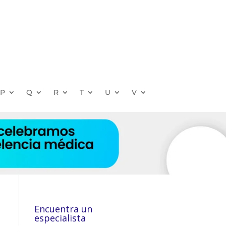
P
Q
R
T
U
V
Encuentra un
especialista