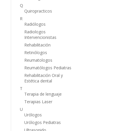
Q
Quiropracticos
R
Radiólogos
Radiologos
Intervencionistas
Rehabilitación
Retinólogos
Reumatologos
Reumatólogos Pediatras
Rehabilitación Oral y
Estética dental
T
Terapia de lenguaje
Terapias Laser
U
Urólogos
Urólogos Pediatras
Ultrasonido