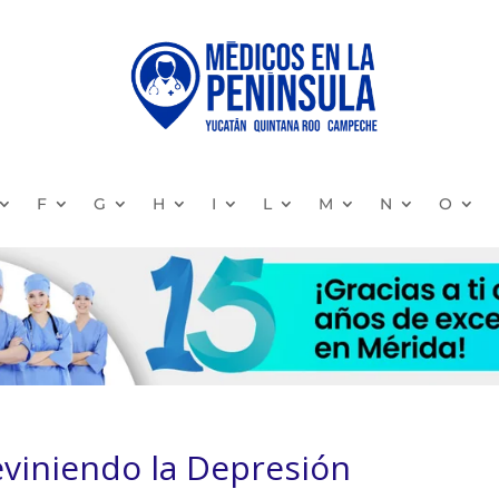
F
G
H
I
L
M
N
O
viniendo la Depresión