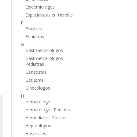
Epidemiologos
Especialistas en Heridas
F
Fisiatras
Foniatras
G
Gastroenterólogos
Gastroenterólogos
Pediatras
Genetistas
Geriatras
Ginecólogos
H
Hematologos
Hematólogos Pediatras
Hemodialisis Clínicas
Hepatologos
Hospitales