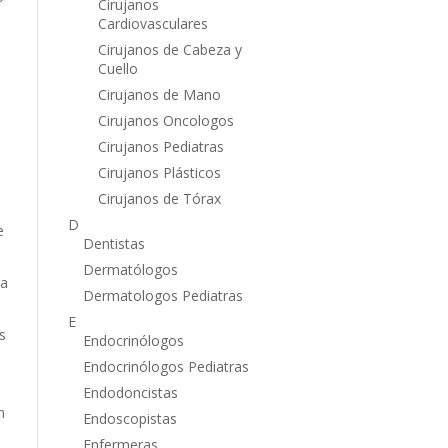
Cirujanos
Cardiovasculares
Cirujanos de Cabeza y
Cuello
Cirujanos de Mano
Cirujanos Oncologos
Cirujanos Pediatras
Cirujanos Plásticos
Cirujanos de Tórax
D
e
Dentistas
Dermatólogos
 a
Dermatologos Pediatras
E
s
Endocrinólogos
Endocrinólogos Pediatras
Endodoncistas
n
Endoscopistas
Enfermeras