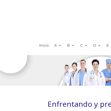
Inicio
A
B
C
D
E
Enfrentando y pre