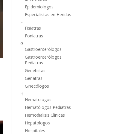
Epidemiologos
Especialistas en Heridas
F
Fisiatras
Foniatras
G
Gastroenterólogos
Gastroenterólogos
Pediatras
Genetistas
Geriatras
Ginecólogos
H
Hematologos
Hematólogos Pediatras
Hemodialisis Clínicas
Hepatologos
Hospitales