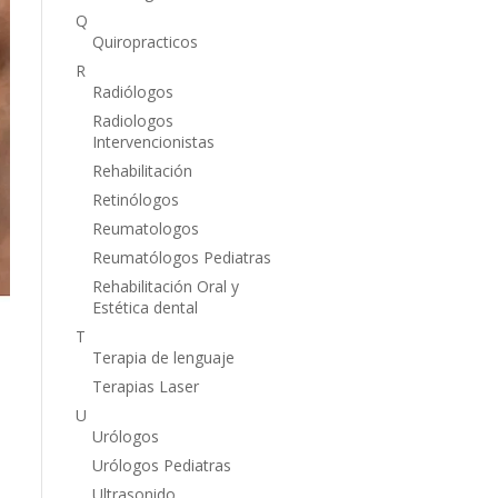
Q
Quiropracticos
R
Radiólogos
Radiologos
Intervencionistas
Rehabilitación
Retinólogos
Reumatologos
Reumatólogos Pediatras
Rehabilitación Oral y
Estética dental
T
Terapia de lenguaje
Terapias Laser
U
Urólogos
Urólogos Pediatras
Ultrasonido