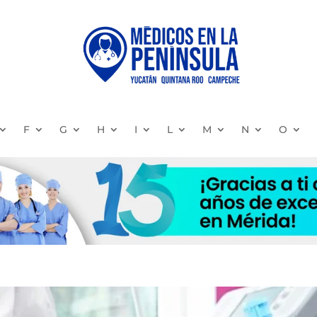
F
G
H
I
L
M
N
O