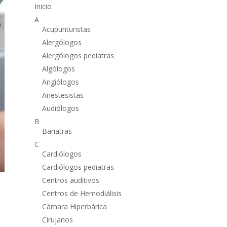
Inicio
A
Acupunturistas
Alergólogos
Alergólogos pediatras
Algólogos
Angiólogos
Anestesistas
Audiólogos
B
Bariatras
C
Cardiólogos
Cardiólogos pediatras
Centros auditivos
Centros de Hemodiálisis
Cámara Hiperbárica
Cirujanos