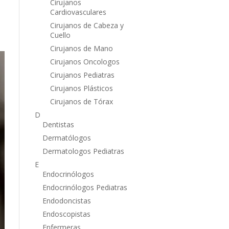
Cirujanos
Cardiovasculares
Cirujanos de Cabeza y
Cuello
Cirujanos de Mano
Cirujanos Oncologos
Cirujanos Pediatras
Cirujanos Plásticos
Cirujanos de Tórax
D
Dentistas
Dermatólogos
Dermatologos Pediatras
E
Endocrinólogos
Endocrinólogos Pediatras
Endodoncistas
Endoscopistas
Enfermeras