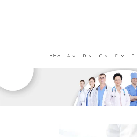
Inicio
A
B
C
D
E