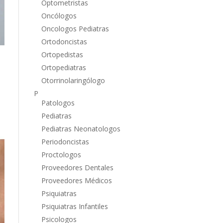
Optometristas
Oncólogos
Oncologos Pediatras
Ortodoncistas
Ortopedistas
Ortopediatras
Otorrinolaringólogo
P
Patologos
Pediatras
Pediatras Neonatologos
Periodoncistas
Proctologos
Proveedores Dentales
Proveedores Médicos
Psiquiatras
Psiquiatras Infantiles
Psicologos