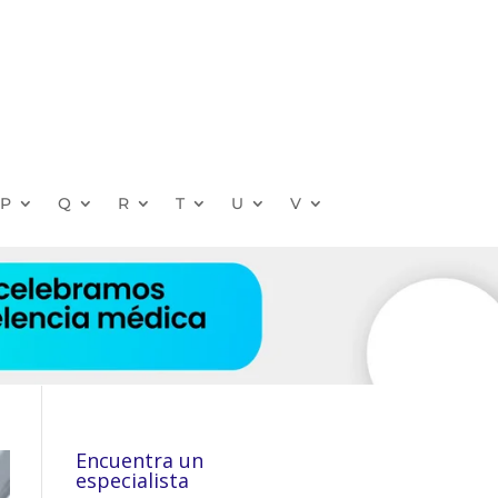
P
Q
R
T
U
V
Encuentra un
especialista