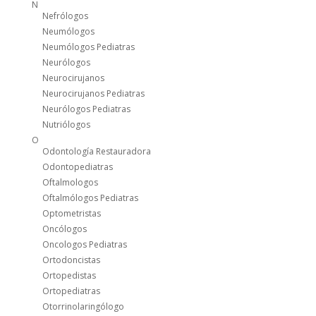
N
Nefrólogos
Neumólogos
Neumólogos Pediatras
Neurólogos
Neurocirujanos
Neurocirujanos Pediatras
Neurólogos Pediatras
Nutriólogos
O
Odontología Restauradora
Odontopediatras
Oftalmologos
Oftalmólogos Pediatras
Optometristas
Oncólogos
Oncologos Pediatras
Ortodoncistas
Ortopedistas
Ortopediatras
Otorrinolaringólogo