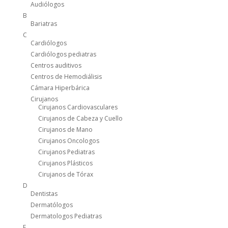
Audiólogos
B
Bariatras
C
Cardiólogos
Cardiólogos pediatras
Centros auditivos
Centros de Hemodiálisis
Cámara Hiperbárica
Cirujanos
Cirujanos Cardiovasculares
Cirujanos de Cabeza y Cuello
Cirujanos de Mano
Cirujanos Oncologos
Cirujanos Pediatras
Cirujanos Plásticos
Cirujanos de Tórax
D
Dentistas
Dermatólogos
Dermatologos Pediatras
E