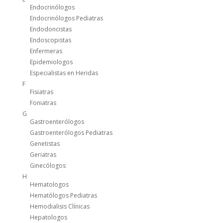
Endocrinólogos
Endocrinólogos Pediatras
Endodoncistas
Endoscopistas
Enfermeras
Epidemiologos
Especialistas en Heridas
F
Fisiatras
Foniatras
G
Gastroenterólogos
Gastroenterólogos Pediatras
Genetistas
Geriatras
Ginecólogos
H
Hematologos
Hematólogos Pediatras
Hemodialisis Clínicas
Hepatologos