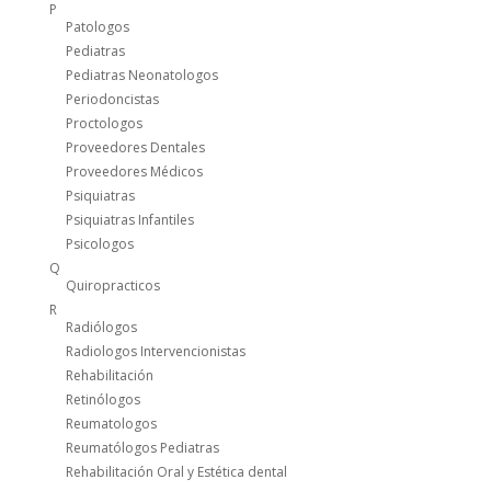
P
Patologos
Pediatras
Pediatras Neonatologos
Periodoncistas
Proctologos
Proveedores Dentales
Proveedores Médicos
Psiquiatras
Psiquiatras Infantiles
Psicologos
Q
Quiropracticos
R
Radiólogos
Radiologos Intervencionistas
Rehabilitación
Retinólogos
Reumatologos
Reumatólogos Pediatras
Rehabilitación Oral y Estética dental