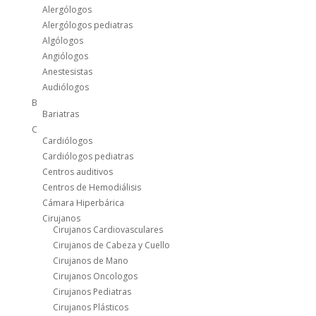
Alergólogos
Alergólogos pediatras
Algólogos
Angiólogos
Anestesistas
Audiólogos
B
Bariatras
C
Cardiólogos
Cardiólogos pediatras
Centros auditivos
Centros de Hemodiálisis
Cámara Hiperbárica
Cirujanos
Cirujanos Cardiovasculares
Cirujanos de Cabeza y Cuello
Cirujanos de Mano
Cirujanos Oncologos
Cirujanos Pediatras
Cirujanos Plásticos