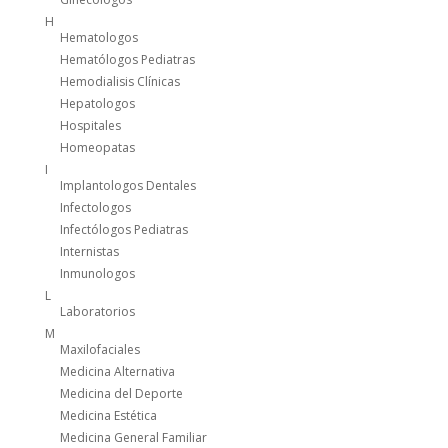
H
Hematologos
Hematólogos Pediatras
Hemodialisis Clínicas
Hepatologos
Hospitales
Homeopatas
I
Implantologos Dentales
Infectologos
Infectólogos Pediatras
Internistas
Inmunologos
L
Laboratorios
M
Maxilofaciales
Medicina Alternativa
Medicina del Deporte
Medicina Estética
Medicina General Familiar