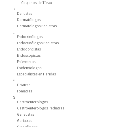
Cirujanos de Tórax
D
Dentistas
Dermatólogos
Dermatologos Pediatras
E
Endocrinólogos
Endocrinólogos Pediatras
Endodoncistas
Endoscopistas
Enfermeras
Epidemiologos
Especialistas en Heridas
F
Fisiatras
Foniatras
G
Gastroenterólogos
Gastroenterólogos Pediatras
Genetistas
Geriatras
Ginecólogos