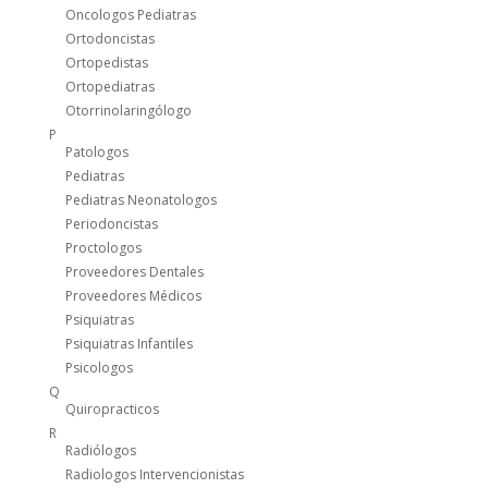
Oncologos Pediatras
Ortodoncistas
Ortopedistas
Ortopediatras
Otorrinolaringólogo
P
Patologos
Pediatras
Pediatras Neonatologos
Periodoncistas
Proctologos
Proveedores Dentales
Proveedores Médicos
Psiquiatras
Psiquiatras Infantiles
Psicologos
Q
Quiropracticos
R
Radiólogos
Radiologos Intervencionistas