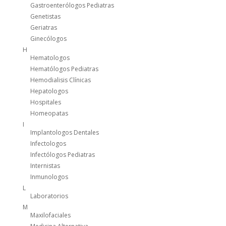
Gastroenterólogos Pediatras
Genetistas
Geriatras
Ginecólogos
H
Hematologos
Hematólogos Pediatras
Hemodialisis Clínicas
Hepatologos
Hospitales
Homeopatas
I
Implantologos Dentales
Infectologos
Infectólogos Pediatras
Internistas
Inmunologos
L
Laboratorios
M
Maxilofaciales