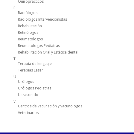
Quiropracticos
R
Radiólogos
Radiologos Intervencionistas
Rehabilitación
Retinólogos
Reumatologos
Reumatólogos Pediatras
Rehabilitación Oral y Estética dental
T
Terapia de lenguaje
Terapias Laser
U
Urólogos
Urólogos Pediatras
Ultrasonido
V
Centros de vacunación y vacunologos
Veterinarios