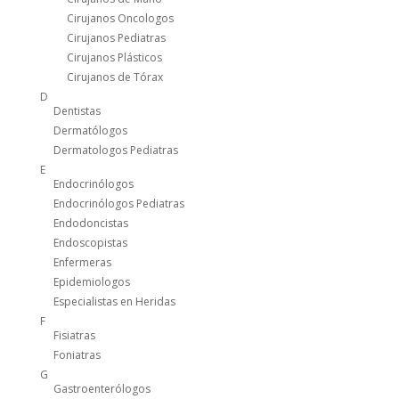
Cirujanos Oncologos
Cirujanos Pediatras
Cirujanos Plásticos
Cirujanos de Tórax
D
Dentistas
Dermatólogos
Dermatologos Pediatras
E
Endocrinólogos
Endocrinólogos Pediatras
Endodoncistas
Endoscopistas
Enfermeras
Epidemiologos
Especialistas en Heridas
F
Fisiatras
Foniatras
G
Gastroenterólogos