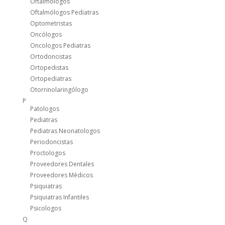
Oftalmologos
Oftalmólogos Pediatras
Optometristas
Oncólogos
Oncologos Pediatras
Ortodoncistas
Ortopedistas
Ortopediatras
Otorrinolaringólogo
P
Patologos
Pediatras
Pediatras Neonatologos
Periodoncistas
Proctologos
Proveedores Dentales
Proveedores Médicos
Psiquiatras
Psiquiatras Infantiles
Psicologos
Q