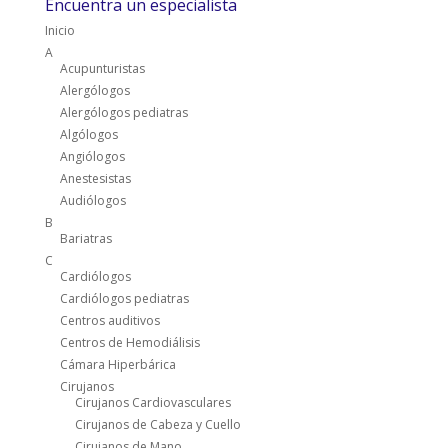
Encuentra un especialista
Inicio
A
Acupunturistas
Alergólogos
Alergólogos pediatras
Algólogos
Angiólogos
Anestesistas
Audiólogos
B
Bariatras
C
Cardiólogos
Cardiólogos pediatras
Centros auditivos
Centros de Hemodiálisis
Cámara Hiperbárica
Cirujanos
Cirujanos Cardiovasculares
Cirujanos de Cabeza y Cuello
Cirujanos de Mano