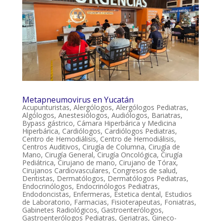
Metapneumovirus en Yucatán
Acupunturistas
,
Alergólogos
,
Alergólogos Pediatras
,
Algólogos
,
Anestesiólogos
,
Audiólogos
,
Bariatras
,
Bypass gástrico
,
Cámara Hiperbárica y Medicina
Hiperbárica
,
Cardiólogos
,
Cardiólogos Pediatras
,
Centro de Hemodiálisis
,
Centro de Hemodiálisis
,
Centros Auditivos
,
Cirugía de Columna
,
Cirugía de
Mano
,
Cirugía General
,
Cirugía Oncológica
,
Cirugía
Pediátrica
,
Cirujano de mano
,
Cirujano de Tórax
,
Cirujanos Cardiovasculares
,
Congresos de salud
,
Dentistas
,
Dermatólogos
,
Dermatólogos Pediatras
,
Endocrinólogos
,
Endocrinólogos Pediatras
,
Endodoncistas
,
Enfermeras
,
Estetica dental
,
Estudios
de Laboratorio
,
Farmacias
,
Fisioterapeutas
,
Foniatras
,
Gabinetes Radiológicos
,
Gastroenterólogos
,
Gastroenterólogos Pediatras
,
Geriatras
,
Gineco-