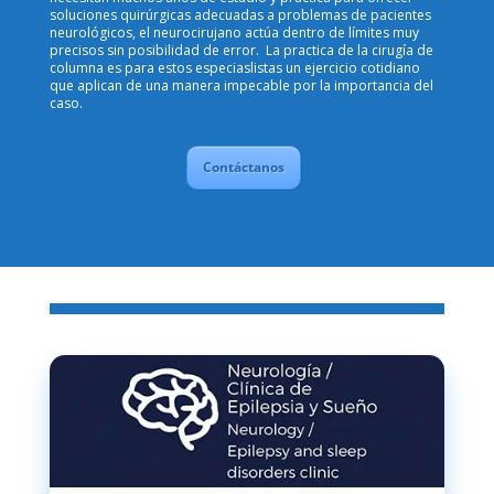
soluciones quirúrgicas adecuadas a problemas de pacientes
neurológicos, el neurocirujano actúa dentro de límites muy
precisos sin posibilidad de error. La practica de la cirugía de
columna es para estos especiaslistas un ejercicio cotidiano
que aplican de una manera impecable por la importancia del
caso.
Contáctanos