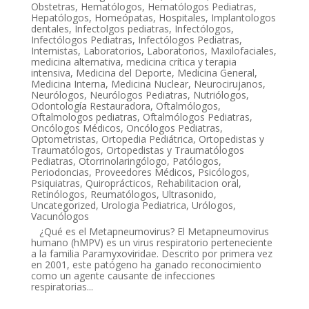
Obstetras
,
Hematólogos
,
Hematólogos Pediatras
,
Hepatólogos
,
Homeópatas
,
Hospitales
,
Implantologos
dentales
,
Infectolgos pediatras
,
Infectólogos
,
Infectólogos Pediatras
,
Infectólogos Pediatras
,
Internistas
,
Laboratorios
,
Laboratorios
,
Maxilofaciales
,
medicina alternativa
,
medicina crítica y terapia
intensiva
,
Medicina del Deporte
,
Medicina General
,
Medicina Interna
,
Medicina Nuclear
,
Neurocirujanos
,
Neurólogos
,
Neurólogos Pediatras
,
Nutriólogos
,
Odontología Restauradora
,
Oftalmólogos
,
Oftalmologos pediatras
,
Oftalmólogos Pediatras
,
Oncólogos Médicos
,
Oncólogos Pediatras
,
Optometristas
,
Ortopedia Pediátrica
,
Ortopedistas y
Traumatólogos
,
Ortopedistas y Traumatólogos
Pediatras
,
Otorrinolaringólogo
,
Patólogos
,
Periodoncias
,
Proveedores Médicos
,
Psicólogos
,
Psiquiatras
,
Quiroprácticos
,
Rehabilitacion oral
,
Retinólogos
,
Reumatólogos
,
Ultrasonido
,
Uncategorized
,
Urologia Pediatrica
,
Urólogos
,
Vacunólogos
¿Qué es el Metapneumovirus? El Metapneumovirus
humano (hMPV) es un virus respiratorio perteneciente
a la familia Paramyxoviridae. Descrito por primera vez
en 2001, este patógeno ha ganado reconocimiento
como un agente causante de infecciones
respiratorias...