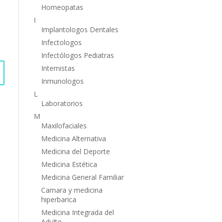
Homeopatas
I
Implantologos Dentales
Infectologos
Infectólogos Pediatras
Internistas
Inmunologos
L
Laboratorios
M
Maxilofaciales
Medicina Alternativa
Medicina del Deporte
Medicina Estética
Medicina General Familiar
Camara y medicina
hiperbarica
Medicina Integrada del
Adulto