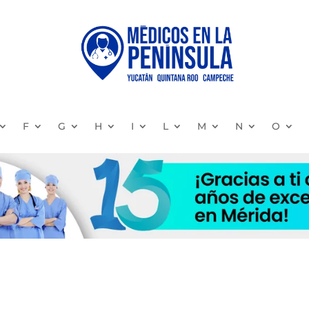
F
G
H
I
L
M
N
O