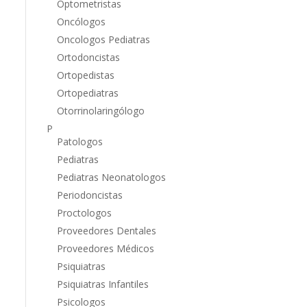
Optometristas
Oncólogos
Oncologos Pediatras
Ortodoncistas
Ortopedistas
Ortopediatras
Otorrinolaringólogo
P
Patologos
Pediatras
Pediatras Neonatologos
Periodoncistas
Proctologos
Proveedores Dentales
Proveedores Médicos
Psiquiatras
Psiquiatras Infantiles
Psicologos