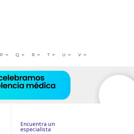
P
Q
R
T
U
V
Encuentra un
especialista