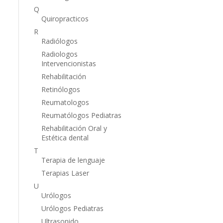
Q
Quiropracticos
R
Radiólogos
Radiologos
Intervencionistas
Rehabilitación
Retinólogos
Reumatologos
Reumatólogos Pediatras
Rehabilitación Oral y
Estética dental
T
Terapia de lenguaje
Terapias Laser
U
Urólogos
Urólogos Pediatras
Ultrasonido