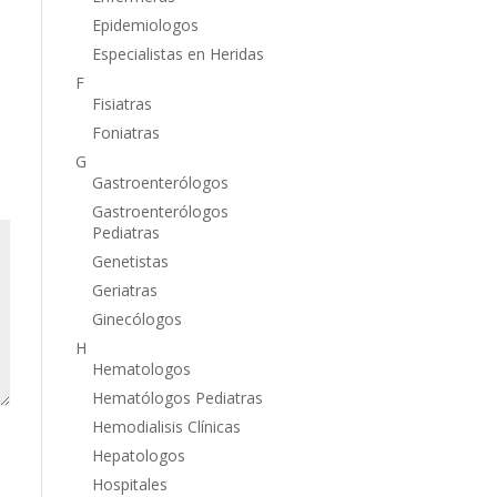
Epidemiologos
Especialistas en Heridas
F
Fisiatras
Foniatras
G
Gastroenterólogos
Gastroenterólogos
Pediatras
Genetistas
Geriatras
Ginecólogos
H
Hematologos
Hematólogos Pediatras
Hemodialisis Clínicas
Hepatologos
Hospitales