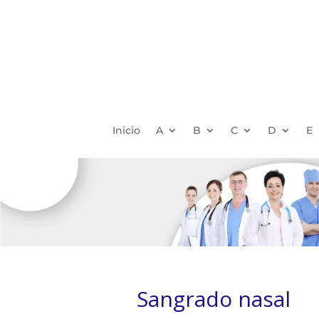
Inicio
A
B
C
D
E
Sangrado nasal