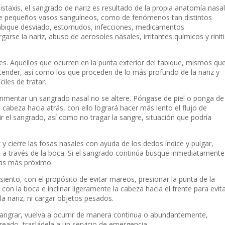
taxis, el sangrado de nariz es resultado de la propia anatomía nasal
e pequeños vasos sanguíneos, como de fenómenos tan distintos
 tabique desviado, estornudos, infecciones, medicamentos
garse la nariz, abuso de aerosoles nasales, irritantes químicos y riniti
es. Aquellos que ocurren en la punta exterior del tabique, mismos qu
atender, así como los que proceden de lo más profundo de la nariz y
iles de tratar.
erimentar un sangrado nasal no se altere. Póngase de piel o ponga de
 cabeza hacia atrás, con ello logrará hacer más lento el flujo de
ir el sangrado, así como no tragar la sangre, situación que podría
 y cierre las fosas nasales con ayuda de los dedos índice y pulgar,
 a través de la boca. Si el sangrado continúa busque inmediatamente
ias más próximo.
siento, con el propósito de evitar mareos, presionar la punta de la
r con la boca e inclinar ligeramente la cabeza hacia el frente para evit
a nariz, ni cargar objetos pesados.
sangrar, vuelva a ocurrir de manera continua o abundantemente,
reado, trasládela a un servicio de emergencia.