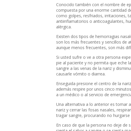
Conocido también con el nombre de epis
compuesta por una enorme cantidad d
como golpes, resfriados, irritaciones,
antiinflamatorios o anticoagulantes, hur
alérgica.
Existen dos tipos de hemorragias nasal
son los más frecuentes y sencillos de 
aunque menos frecuentes, son más difíc
Si usted sufre o ve a otra persona exp
pie al paciente y no permita que eche la
sangre a las venas de la nariz y disminu
causarle vómito o diarrea.
Enseguida presione el centro de la nariz
además respire por unos cinco minutos
a un médico o al servicio de emergenc
Una alternativa a lo anterior es tomar a
nariz y cerrar las fosas nasales, respira
tragar sangre, procurando no hurgarse l
En caso de que la persona no deje de 
sienta el sabor a sangre o se sienta ma