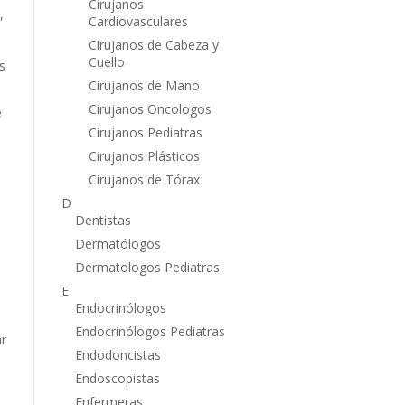
Cirujanos
,
Cardiovasculares
Cirujanos de Cabeza y
Cuello
s
Cirujanos de Mano
Cirujanos Oncologos
e
Cirujanos Pediatras
Cirujanos Plásticos
Cirujanos de Tórax
D
Dentistas
Dermatólogos
Dermatologos Pediatras
E
Endocrinólogos
Endocrinólogos Pediatras
ar
Endodoncistas
Endoscopistas
Enfermeras