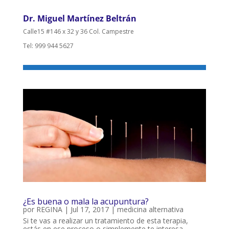
Dr. Miguel Martínez Beltrán
Calle15 #146 x 32 y 36 Col. Campestre
Tel: 999 944 5627
¿Es buena o mala la acupuntura?
por
REGINA
|
Jul 17, 2017
|
medicina alternativa
Si te vas a realizar un tratamiento de esta terapia,
estás en ese proceso o simplemente te interesa