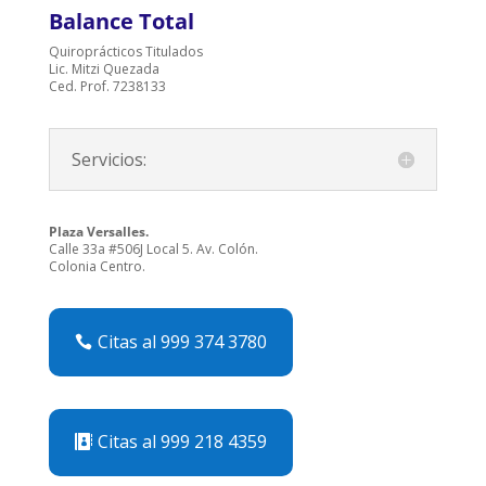
Balance Total
Quiroprácticos Titulados
Lic. Mitzi Quezada
Ced. Prof. 7238133
Servicios:
Plaza Versalles.
Calle 33a #506J Local 5. Av. Colón.
Colonia Centro.
Citas al 999 374 3780
Citas al 999 218 4359