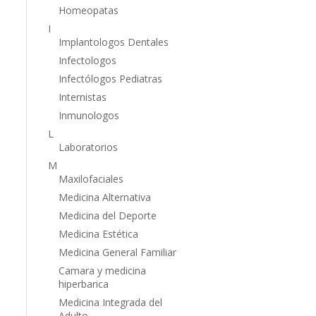
Homeopatas
I
Implantologos Dentales
Infectologos
Infectólogos Pediatras
Internistas
Inmunologos
L
Laboratorios
M
Maxilofaciales
Medicina Alternativa
Medicina del Deporte
Medicina Estética
Medicina General Familiar
Camara y medicina
hiperbarica
Medicina Integrada del
Adulto