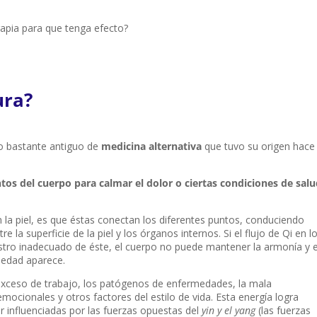
rapia para que tenga efecto?
ura?
o bastante antiguo de
medicina alternativa
que tuvo su origen hace
tos del cuerpo para calmar el dolor o ciertas condiciones de sal
 la piel, es que éstas conectan los diferentes puntos, conduciendo
tre la superficie de la piel y los órganos internos. Si el flujo de Qi en l
stro inadecuado de éste, el cuerpo no puede mantener la armonía y e
rmedad aparece.
 exceso de trabajo, los patógenos de enfermedades, la mala
emocionales y otros factores del estilo de vida. Esta energía logra
tar influenciadas por las fuerzas opuestas del
yin y el yang
(las fuerzas