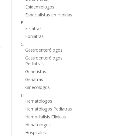
Epidemiologos
Especialistas en Heridas
F
Fisiatras
Foniatras
G
,
Gastroenterólogos
Gastroenterólogos
Pediatras
Genetistas
Geriatras
Ginecólogos
H
Hematologos
Hematólogos Pediatras
Hemodialisis Clínicas
Hepatologos
Hospitales