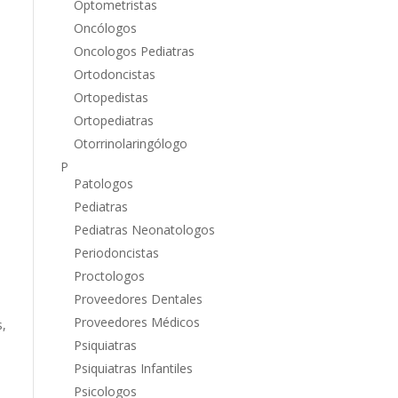
Optometristas
Oncólogos
Oncologos Pediatras
Ortodoncistas
Ortopedistas
Ortopediatras
Otorrinolaringólogo
P
Patologos
Pediatras
Pediatras Neonatologos
Periodoncistas
Proctologos
Proveedores Dentales
Proveedores Médicos
s,
Psiquiatras
Psiquiatras Infantiles
Psicologos