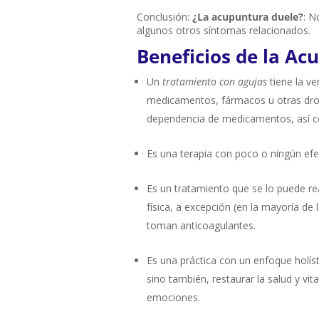
Conclusión:
¿La acupuntura duele?
: N
algunos otros síntomas relacionados.
Beneficios de la
Acu
Un
tratamiento con agujas
tiene la v
medicamentos, fármacos u otras drog
dependencia de medicamentos, así c
Es una terapia con poco o ningún efe
Es un tratamiento que se lo puede re
física, a excepción (en la mayoría d
toman anticoagulantes.
Es una práctica con un enfoque holíst
sino también, restaurar la salud y vit
emociones.