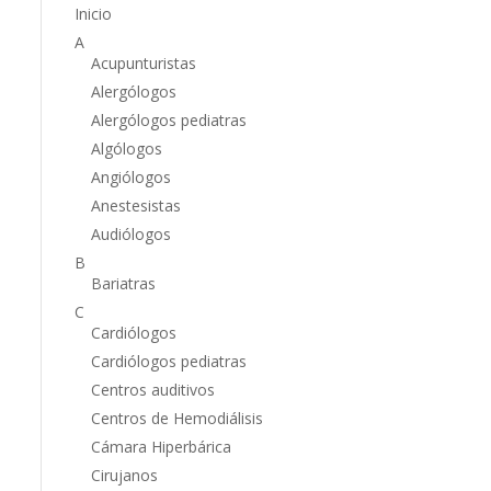
Inicio
A
Acupunturistas
Alergólogos
Alergólogos pediatras
Algólogos
Angiólogos
Anestesistas
Audiólogos
B
Bariatras
C
Cardiólogos
Cardiólogos pediatras
Centros auditivos
Centros de Hemodiálisis
Cámara Hiperbárica
Cirujanos