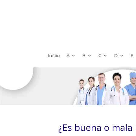
Inicio
A
B
C
D
E
¿Es buena o mala 