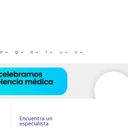
P
Q
R
T
U
V
Encuentra un
especialista