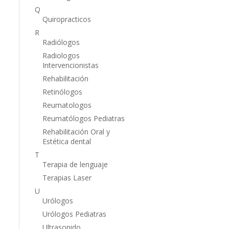
Q
Quiropracticos
R
Radiólogos
Radiologos
Intervencionistas
Rehabilitación
Retinólogos
Reumatologos
Reumatólogos Pediatras
Rehabilitación Oral y
Estética dental
T
Terapia de lenguaje
Terapias Laser
U
Urólogos
Urólogos Pediatras
Ultrasonido