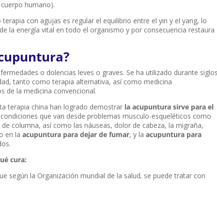
el cuerpo humano).
erapia con agujas es regular el equilibrio entre el yin y el yang, lo
de la energía vital en todo el organismo y por consecuencia restaura
acupuntura?
fermedades o dolencias leves o graves. Se ha utilizado durante siglos
ad, tanto como terapia alternativa, así como medicina
s de la medicina convencional.
ta terapia china han logrado demostrar
la acupuntura sirve para el
o condiciones que van desde problemas musculo-esqueléticos como
 de columna, así como las náuseas, dolor de cabeza, la migraña,
o en la
acupuntura para dejar de fumar
, y la
acupuntura para
dos.
ué cura:
 que según la Organización mundial de la salud
,
se puede tratar con