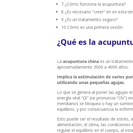
7
¿Cómo funciona la acupuntura?
8
¿Es necesario “creer” en en esta te
9
¿Es un tratamiento seguro?
10
Cómo es una primera sesión
¿Qué es la acupunt
La
acupuntura china
es un tratamient
aproximadamente 3000 a 4000 años.
Implica la estimulación de varios pun
utilizando unas pequeñas agujas.
Lo que se genera al poner las agujas en
energía vital “
Qi
” (se pronuncia “
Chi
“) en
meridianos se bloquea o hay un sumini
equilibrio, y por consecuencia la enfe
Esto puede ser el resultado de estrés,
alimentación, el clima, las condiciones 
regular el equilibrio en el cuerpo, al es