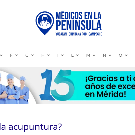
F
G
H
I
L
M
N
O
la acupuntura?