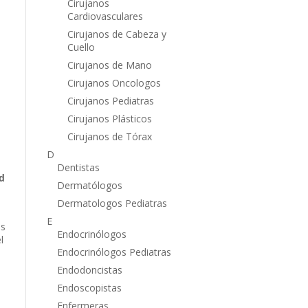
Cirujanos
Cardiovasculares
Cirujanos de Cabeza y
Cuello
Cirujanos de Mano
Cirujanos Oncologos
Cirujanos Pediatras
Cirujanos Plásticos
Cirujanos de Tórax
D
Dentistas
ud
Dermatólogos
Dermatologos Pediatras
E
os
Endocrinólogos
l
Endocrinólogos Pediatras
Endodoncistas
Endoscopistas
Enfermeras