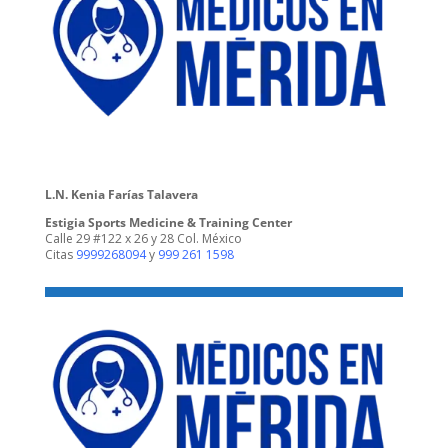
L.N. Kenia Farías Talavera
Estigia Sports Medicine & Training Center
Calle 29 #122 x 26 y 28 Col. México
Citas
9999268094
y
999 261 1598