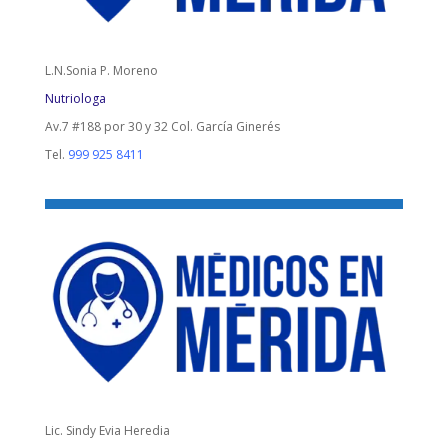
L.N.Sonia P. Moreno
Nutriologa
Av.7 #188 por 30 y 32 Col. García Ginerés
Tel.
999 925 8411
Lic. Sindy Evia Heredia