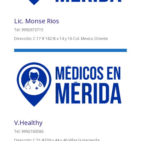
Lic. Monse Rios
Tel: 9992673715
Dirección: C.17 # 182-B x 14 y 16 Col. Mexico Oriente
V.Healthy
Tel: 9992160586
Dirección: C.51 #339 x 44 y 46 Villas la Hacienda