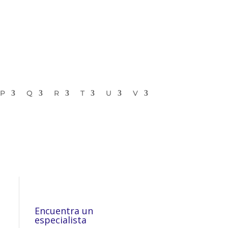
P
Q
R
T
U
V
Encuentra un
especialista