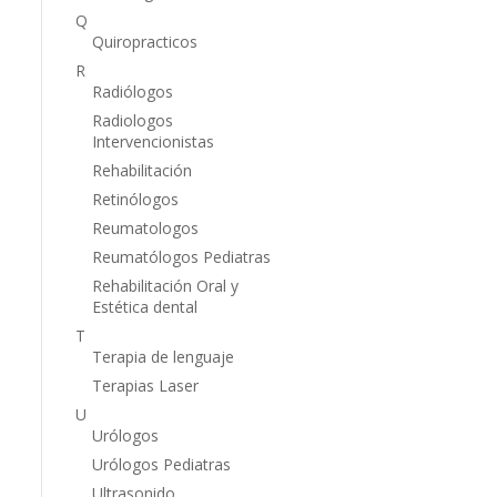
Q
Quiropracticos
R
Radiólogos
Radiologos
Intervencionistas
Rehabilitación
Retinólogos
Reumatologos
Reumatólogos Pediatras
Rehabilitación Oral y
Estética dental
T
Terapia de lenguaje
Terapias Laser
U
Urólogos
Urólogos Pediatras
Ultrasonido