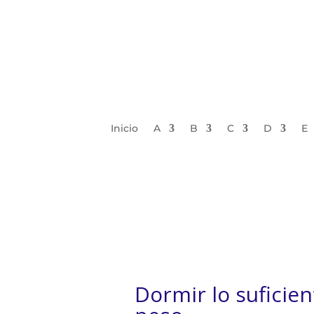
Inicio
A
B
C
D
E
Dormir lo suficie