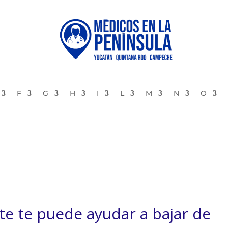
F
G
H
I
L
M
N
O
nte te puede ayudar a bajar de