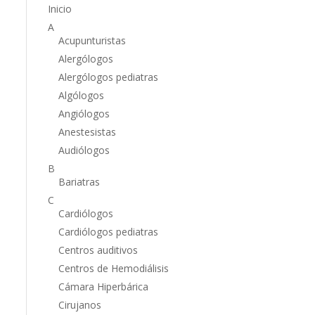
Inicio
A
Acupunturistas
Alergólogos
Alergólogos pediatras
Algólogos
Angiólogos
Anestesistas
Audiólogos
B
Bariatras
C
Cardiólogos
Cardiólogos pediatras
Centros auditivos
Centros de Hemodiálisis
Cámara Hiperbárica
Cirujanos