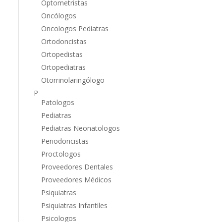
Optometristas
Oncólogos
Oncologos Pediatras
Ortodoncistas
Ortopedistas
Ortopediatras
Otorrinolaringólogo
P
Patologos
Pediatras
Pediatras Neonatologos
Periodoncistas
Proctologos
Proveedores Dentales
Proveedores Médicos
Psiquiatras
Psiquiatras Infantiles
Psicologos