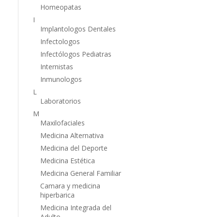
Homeopatas
I
Implantologos Dentales
Infectologos
Infectólogos Pediatras
Internistas
Inmunologos
L
Laboratorios
M
Maxilofaciales
Medicina Alternativa
Medicina del Deporte
Medicina Estética
Medicina General Familiar
Camara y medicina
hiperbarica
Medicina Integrada del
Adulto