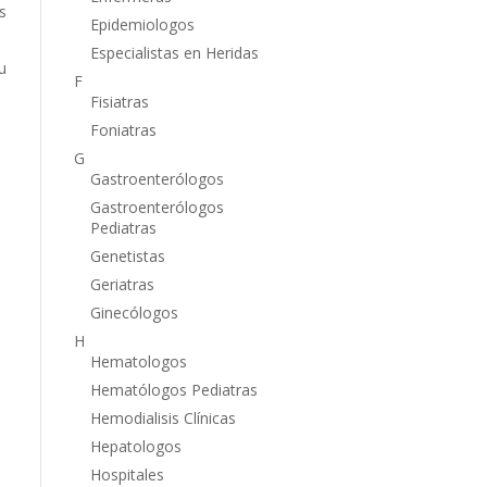
s
Epidemiologos
Especialistas en Heridas
u
F
Fisiatras
Foniatras
G
Gastroenterólogos
Gastroenterólogos
Pediatras
Genetistas
Geriatras
Ginecólogos
H
Hematologos
Hematólogos Pediatras
Hemodialisis Clínicas
Hepatologos
Hospitales