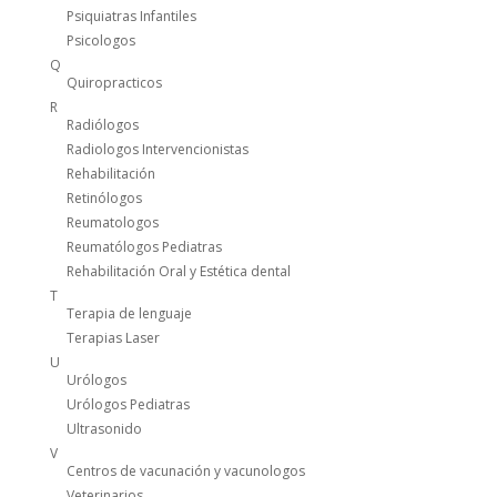
Psiquiatras Infantiles
Psicologos
Q
Quiropracticos
R
Radiólogos
Radiologos Intervencionistas
Rehabilitación
Retinólogos
Reumatologos
Reumatólogos Pediatras
Rehabilitación Oral y Estética dental
T
Terapia de lenguaje
Terapias Laser
U
Urólogos
Urólogos Pediatras
Ultrasonido
V
Centros de vacunación y vacunologos
Veterinarios