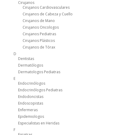
Cirujanos
Cirujanos Cardiovasculares
Cirujanos de Cabeza y Cuello
Cirujanos de Mano
Cirujanos Oncologos
Cirujanos Pediatras
Cirujanos Plásticos
Cirujanos de Tórax
D
Dentistas
Dermatólogos
Dermatologos Pediatras
E
Endocrinólogos
Endocrinólogos Pediatras
Endodoncistas
Endoscopistas
Enfermeras
Epidemiologos
Especialistas en Heridas
F
Fisiatras