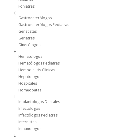
Foniatras
G
Gastroenterólogos
Gastroenterólogos Pediatras
Genetistas
Geriatras
Ginecólogos
H
Hematologos
Hematólogos Pediatras
Hemodialisis Clínicas
Hepatologos
Hospitales
Homeopatas
I
Implantologos Dentales
Infectologos
Infectólogos Pediatras
Internistas
Inmunologos
L