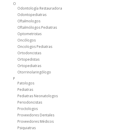
O
Odontología Restauradora
Odontopediatras
Oftalmologos
Oftalmólogos Pediatras
Optometristas
Oncólogos
Oncologos Pediatras
Ortodoncistas
Ortopedistas
Ortopediatras
Otorrinolaringólogo
P
Patologos
Pediatras
Pediatras Neonatologos
Periodoncistas
Proctologos
Proveedores Dentales
Proveedores Médicos
Psiquiatras