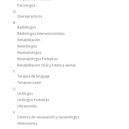
Psicologos
Q
Quiropracticos
R
Radiólogos
Radiologos Intervencionistas
Rehabilitación
Retinólogos
Reumatologos
Reumatólogos Pediatras
Rehabilitación Oral y Estética dental
T
Terapia de lenguaje
Terapias Laser
U
Urólogos
Urólogos Pediatras
Ultrasonido
V
Centros de vacunación y vacunologos
Veterinarios