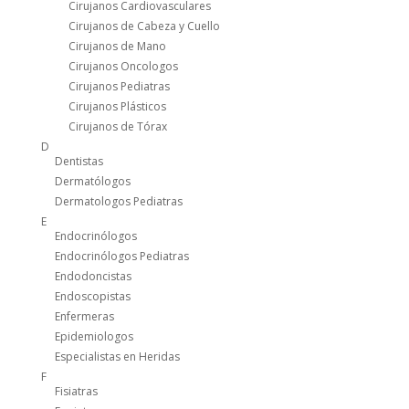
Cirujanos Cardiovasculares
Cirujanos de Cabeza y Cuello
Cirujanos de Mano
Cirujanos Oncologos
Cirujanos Pediatras
Cirujanos Plásticos
Cirujanos de Tórax
D
Dentistas
Dermatólogos
Dermatologos Pediatras
E
Endocrinólogos
Endocrinólogos Pediatras
Endodoncistas
Endoscopistas
Enfermeras
Epidemiologos
Especialistas en Heridas
F
Fisiatras