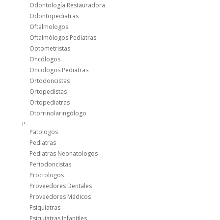
Odontología Restauradora
Odontopediatras
Oftalmologos
Oftalmólogos Pediatras
Optometristas
Oncólogos
Oncologos Pediatras
Ortodoncistas
Ortopedistas
Ortopediatras
Otorrinolaringólogo
P
Patologos
Pediatras
Pediatras Neonatologos
Periodoncistas
Proctologos
Proveedores Dentales
Proveedores Médicos
Psiquiatras
Psiquiatras Infantiles