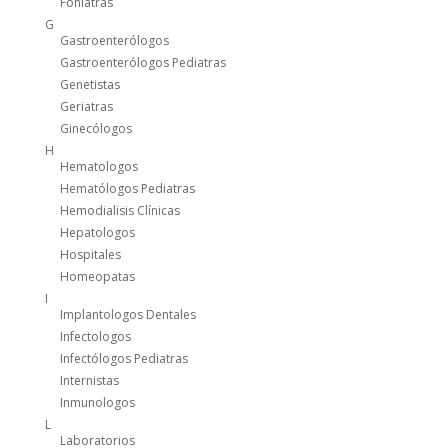
Foniatras
G
Gastroenterólogos
Gastroenterólogos Pediatras
Genetistas
Geriatras
Ginecólogos
H
Hematologos
Hematólogos Pediatras
Hemodialisis Clínicas
Hepatologos
Hospitales
Homeopatas
I
Implantologos Dentales
Infectologos
Infectólogos Pediatras
Internistas
Inmunologos
L
Laboratorios