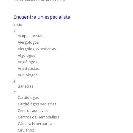
Encuentra un especialista
Inicio
A
Acupunturistas
Alergólogos
Alergólogos pediatras
Algólogos
Angiólogos
Anestesistas
Audiólogos
B
Bariatras
C
Cardiólogos
Cardiólogos pediatras
Centros auditivos
Centros de Hemodiálisis
Cámara Hiperbárica
Cirujanos