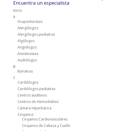
Encuentra un especialista
Inicio
A
Acupunturistas
Alergólogos
Alergólogos pediatras
Algólogos
Angiólogos
Anestesistas
Audiólogos
B
Bariatras
C
Cardiólogos
Cardiólogos pediatras
Centros auditivos
Centros de Hemodiálisis
Cámara Hiperbárica
Cirujanos
Cirujanos Cardiovasculares
Cirujanos de Cabeza y Cuello