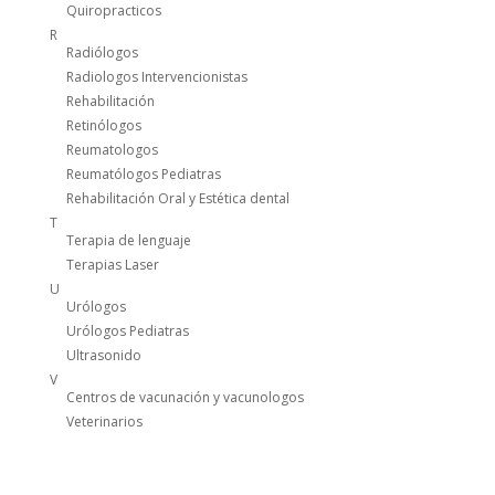
Quiropracticos
R
Radiólogos
Radiologos Intervencionistas
Rehabilitación
Retinólogos
Reumatologos
Reumatólogos Pediatras
Rehabilitación Oral y Estética dental
T
Terapia de lenguaje
Terapias Laser
U
Urólogos
Urólogos Pediatras
Ultrasonido
V
Centros de vacunación y vacunologos
Veterinarios