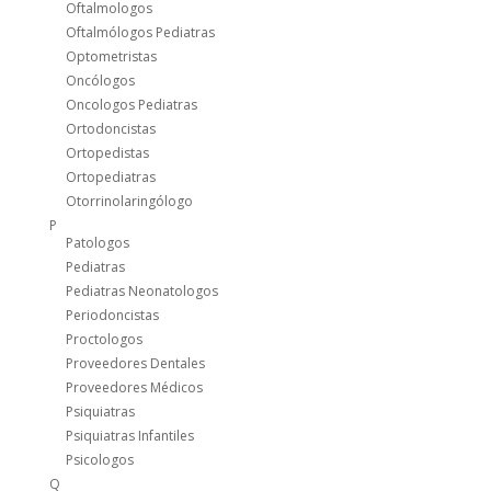
Oftalmologos
Oftalmólogos Pediatras
Optometristas
Oncólogos
Oncologos Pediatras
Ortodoncistas
Ortopedistas
Ortopediatras
Otorrinolaringólogo
P
Patologos
Pediatras
Pediatras Neonatologos
Periodoncistas
Proctologos
Proveedores Dentales
Proveedores Médicos
Psiquiatras
Psiquiatras Infantiles
Psicologos
Q