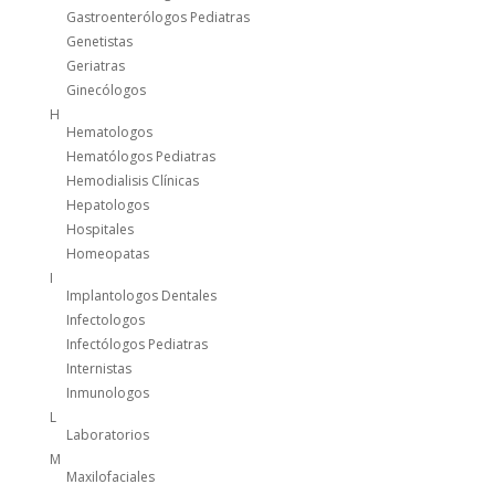
Gastroenterólogos Pediatras
Genetistas
Geriatras
Ginecólogos
H
Hematologos
Hematólogos Pediatras
Hemodialisis Clínicas
Hepatologos
Hospitales
Homeopatas
I
Implantologos Dentales
Infectologos
Infectólogos Pediatras
Internistas
Inmunologos
L
Laboratorios
M
Maxilofaciales