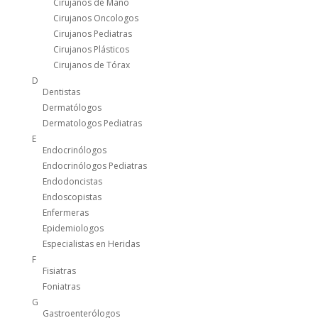
Cirujanos de Mano
Cirujanos Oncologos
Cirujanos Pediatras
Cirujanos Plásticos
Cirujanos de Tórax
D
Dentistas
Dermatólogos
Dermatologos Pediatras
E
Endocrinólogos
Endocrinólogos Pediatras
Endodoncistas
Endoscopistas
Enfermeras
Epidemiologos
Especialistas en Heridas
F
Fisiatras
Foniatras
G
Gastroenterólogos