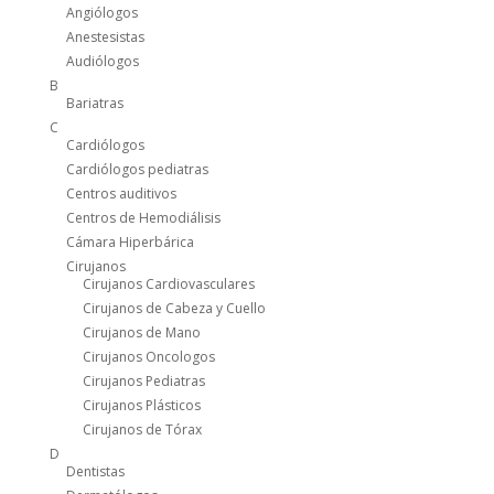
Angiólogos
Anestesistas
Audiólogos
B
Bariatras
C
Cardiólogos
Cardiólogos pediatras
Centros auditivos
Centros de Hemodiálisis
Cámara Hiperbárica
Cirujanos
Cirujanos Cardiovasculares
Cirujanos de Cabeza y Cuello
Cirujanos de Mano
Cirujanos Oncologos
Cirujanos Pediatras
Cirujanos Plásticos
Cirujanos de Tórax
D
Dentistas