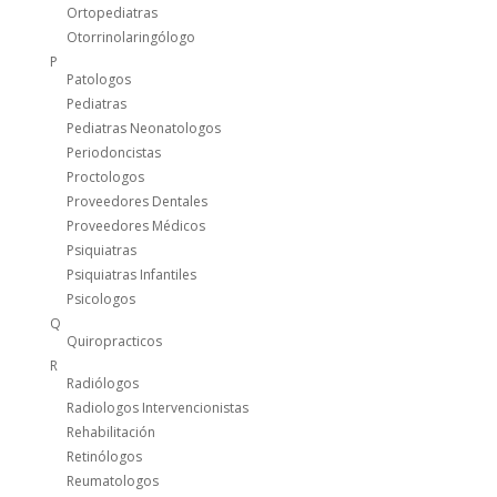
Ortopediatras
Otorrinolaringólogo
P
Patologos
Pediatras
Pediatras Neonatologos
Periodoncistas
Proctologos
Proveedores Dentales
Proveedores Médicos
Psiquiatras
Psiquiatras Infantiles
Psicologos
Q
Quiropracticos
R
Radiólogos
Radiologos Intervencionistas
Rehabilitación
Retinólogos
Reumatologos