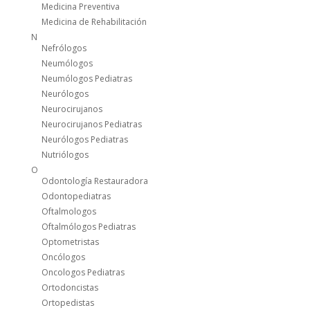
Medicina Preventiva
Medicina de Rehabilitación
N
Nefrólogos
Neumólogos
Neumólogos Pediatras
Neurólogos
Neurocirujanos
Neurocirujanos Pediatras
Neurólogos Pediatras
Nutriólogos
O
Odontología Restauradora
Odontopediatras
Oftalmologos
Oftalmólogos Pediatras
Optometristas
Oncólogos
Oncologos Pediatras
Ortodoncistas
Ortopedistas