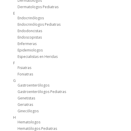
Dermatólogos
Dermatologos Pediatras
E
Endocrinólogos
Endocrinólogos Pediatras
Endodoncistas
Endoscopistas
Enfermeras
Epidemiologos
Especialistas en Heridas
F
Fisiatras
Foniatras
G
Gastroenterólogos
Gastroenterólogos Pediatras
Genetistas
Geriatras
Ginecólogos
H
Hematologos
Hematólogos Pediatras