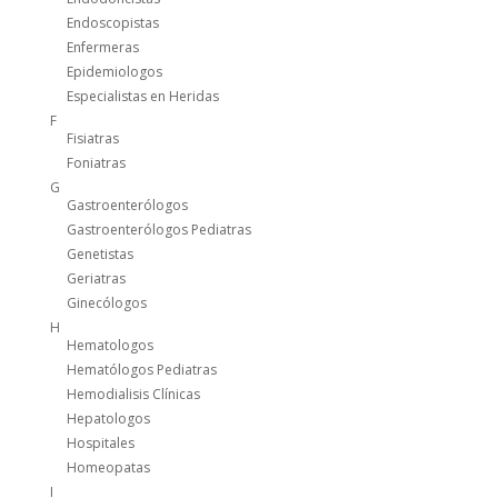
Endoscopistas
Enfermeras
Epidemiologos
Especialistas en Heridas
F
Fisiatras
Foniatras
G
Gastroenterólogos
Gastroenterólogos Pediatras
Genetistas
Geriatras
Ginecólogos
H
Hematologos
Hematólogos Pediatras
Hemodialisis Clínicas
Hepatologos
Hospitales
Homeopatas
I