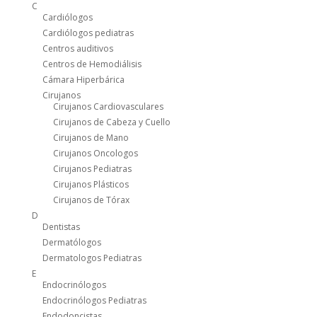
C
Cardiólogos
Cardiólogos pediatras
Centros auditivos
Centros de Hemodiálisis
Cámara Hiperbárica
Cirujanos
Cirujanos Cardiovasculares
Cirujanos de Cabeza y Cuello
Cirujanos de Mano
Cirujanos Oncologos
Cirujanos Pediatras
Cirujanos Plásticos
Cirujanos de Tórax
D
Dentistas
Dermatólogos
Dermatologos Pediatras
E
Endocrinólogos
Endocrinólogos Pediatras
Endodoncistas