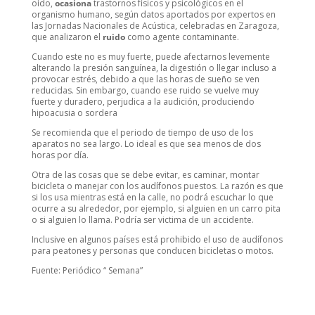
oído,
ocasiona
trastornos físicos y psicológicos en el
organismo humano, según datos aportados por expertos en
las Jornadas Nacionales de Acústica, celebradas en Zaragoza,
que analizaron el
ruido
como agente contaminante.
Cuando este no es muy fuerte, puede afectarnos levemente
alterando la presión sanguínea, la digestión o llegar incluso a
provocar estrés, debido a que las horas de sueño se ven
reducidas. Sin embargo, cuando ese ruido se vuelve muy
fuerte y duradero, perjudica a la audición, produciendo
hipoacusia o sordera
Se recomienda que el periodo de tiempo de uso de los
aparatos no sea largo. Lo ideal es que sea menos de dos
horas por día.
Otra de las cosas que se debe evitar, es caminar, montar
bicicleta o manejar con los audífonos puestos. La razón es que
si los usa mientras está en la calle, no podrá escuchar lo que
ocurre a su alrededor, por ejemplo, si alguien en un carro pita
o si alguien lo llama. Podría ser victima de un accidente.
Inclusive en algunos países está prohibido el uso de audífonos
para peatones y personas que conducen bicicletas o motos.
Fuente: Periódico “ Semana”