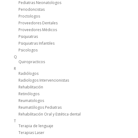
Pediatras Neonatologos
Periodoncistas
Proctologos
Proveedores Dentales
Proveedores Médicos
Psiquiatras
Psiquiatras Infantiles
Psicologos
Q
Quiropracticos
R
Radiólogos
Radiologos Intervencionistas
Rehabilitación
Retinólogos
Reumatologos
Reumatólogos Pediatras
Rehabilitación Oral y Estética dental
T
Terapia de lenguaje
Terapias Laser