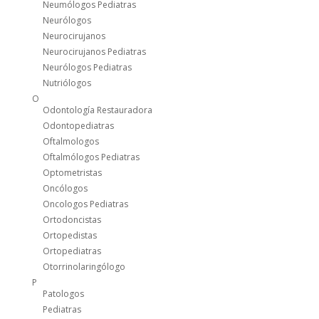
Neumólogos Pediatras
Neurólogos
Neurocirujanos
Neurocirujanos Pediatras
Neurólogos Pediatras
Nutriólogos
O
Odontología Restauradora
Odontopediatras
Oftalmologos
Oftalmólogos Pediatras
Optometristas
Oncólogos
Oncologos Pediatras
Ortodoncistas
Ortopedistas
Ortopediatras
Otorrinolaringólogo
P
Patologos
Pediatras