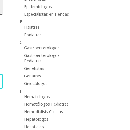
Epidemiologos
Especialistas en Heridas
F
Fisiatras
Foniatras
G
Gastroenterólogos
Gastroenterólogos
Pediatras
Genetistas
Geriatras
Ginecólogos
H
Hematologos
Hematólogos Pediatras
Hemodialisis Clínicas
Hepatologos
Hospitales