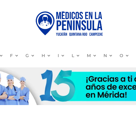
F
G
H
I
L
M
N
O