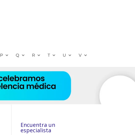
P
Q
R
T
U
V
Encuentra un
especialista