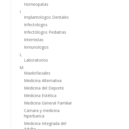
Homeopatas
I
Implantologos Dentales
Infectologos
Infectólogos Pediatras
Internistas
Inmunologos
L
Laboratorios
M
Maxilofaciales
Medicina Alternativa
Medicina del Deporte
Medicina Estética
Medicina General Familiar
Camara y medicina
hiperbarica
Medicina Integrada del
Adulto