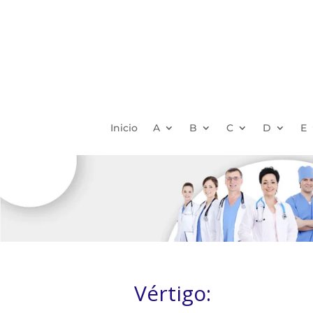
Inicio
A
B
C
D
E
Vértigo: