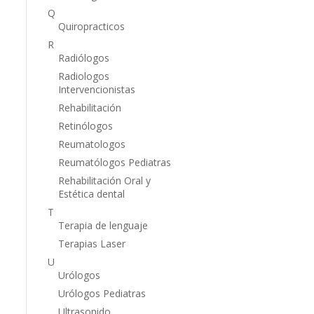
Q
Quiropracticos
R
Radiólogos
Radiologos
Intervencionistas
Rehabilitación
Retinólogos
Reumatologos
Reumatólogos Pediatras
Rehabilitación Oral y
Estética dental
T
Terapia de lenguaje
Terapias Laser
U
Urólogos
Urólogos Pediatras
Ultrasonido