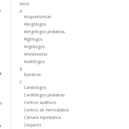
Inicio
e
A
Acupunturistas
Alergólogos
Alergólogos pediatras
Algólogos
Angiólogos
Anestesistas
Audiólogos
B
o
Bariatras
C
Cardiólogos
Cardiólogos pediatras
Centros auditivos
en
Centros de Hemodiálisis
Cámara Hiperbárica
Cirujanos
o