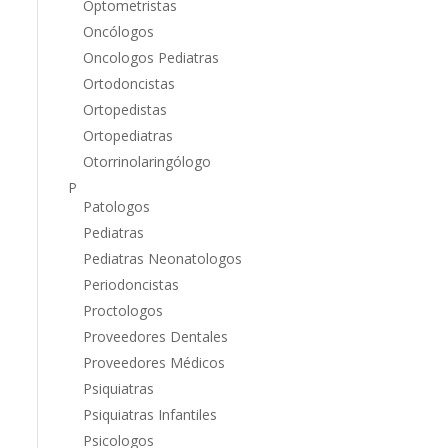
Optometristas
Oncólogos
Oncologos Pediatras
Ortodoncistas
Ortopedistas
Ortopediatras
Otorrinolaringólogo
P
Patologos
Pediatras
Pediatras Neonatologos
Periodoncistas
Proctologos
Proveedores Dentales
Proveedores Médicos
Psiquiatras
Psiquiatras Infantiles
Psicologos