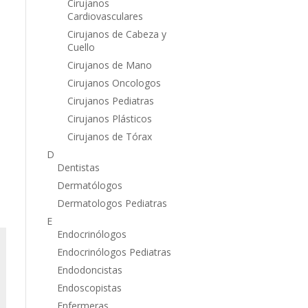
Cirujanos
Cardiovasculares
Cirujanos de Cabeza y
Cuello
Cirujanos de Mano
Cirujanos Oncologos
Cirujanos Pediatras
Cirujanos Plásticos
Cirujanos de Tórax
D
Dentistas
Dermatólogos
Dermatologos Pediatras
E
Endocrinólogos
Endocrinólogos Pediatras
Endodoncistas
Endoscopistas
Enfermeras