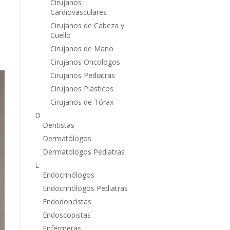
Cirujanos
Cardiovasculares
Cirujanos de Cabeza y
Cuello
Cirujanos de Mano
Cirujanos Oncologos
Cirujanos Pediatras
Cirujanos Plásticos
Cirujanos de Tórax
D
Dentistas
Dermatólogos
Dermatologos Pediatras
E
Endocrinólogos
Endocrinólogos Pediatras
Endodoncistas
Endoscopistas
Enfermeras