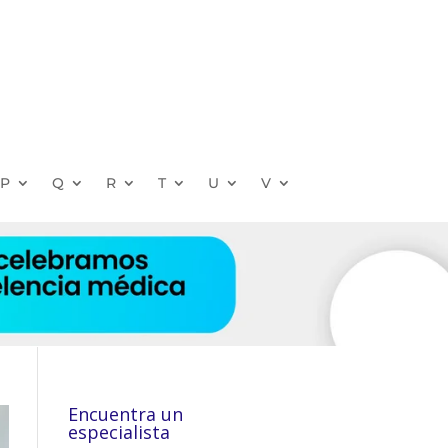
P
Q
R
T
U
V
Encuentra un
especialista