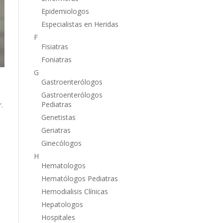
Epidemiologos
Especialistas en Heridas
F
Fisiatras
Foniatras
G
Gastroenterólogos
Gastroenterólogos
Pediatras
.
Genetistas
Geriatras
Ginecólogos
H
Hematologos
Hematólogos Pediatras
Hemodialisis Clínicas
Hepatologos
Hospitales