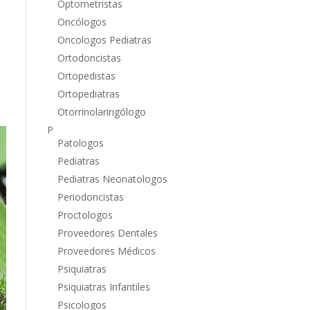
Optometristas
Oncólogos
Oncologos Pediatras
Ortodoncistas
Ortopedistas
Ortopediatras
Otorrinolaringólogo
P
Patologos
Pediatras
Pediatras Neonatologos
Periodoncistas
Proctologos
Proveedores Dentales
Proveedores Médicos
Psiquiatras
Psiquiatras Infantiles
Psicologos