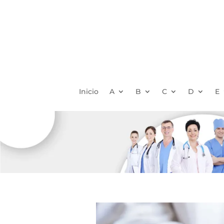
Inicio
A
B
C
D
E