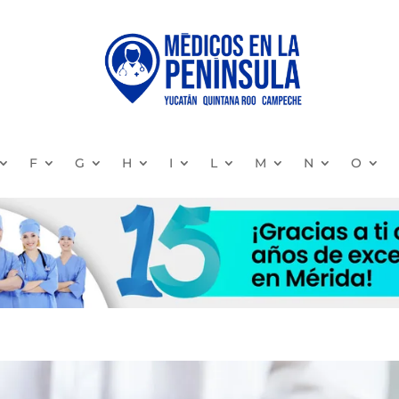
F
G
H
I
L
M
N
O