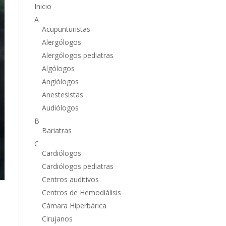
Inicio
A
Acupunturistas
Alergólogos
Alergólogos pediatras
Algólogos
Angiólogos
Anestesistas
Audiólogos
B
Bariatras
C
Cardiólogos
Cardiólogos pediatras
Centros auditivos
Centros de Hemodiálisis
Cámara Hiperbárica
Cirujanos