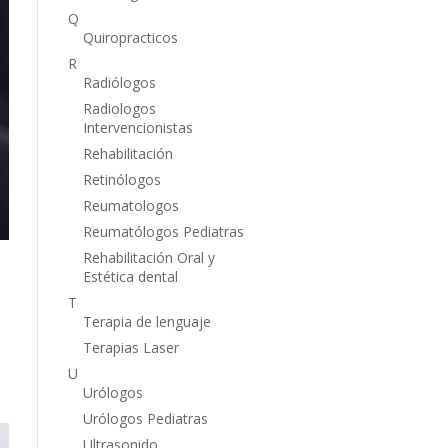
Q
Quiropracticos
R
Radiólogos
Radiologos
Intervencionistas
Rehabilitación
Retinólogos
Reumatologos
Reumatólogos Pediatras
Rehabilitación Oral y
Estética dental
T
Terapia de lenguaje
Terapias Laser
U
Urólogos
Urólogos Pediatras
Ultrasonido