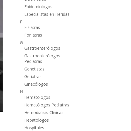
Epidemiologos
Especialistas en Heridas
F
Fisiatras
Foniatras
G
Gastroenterólogos
Gastroenterólogos
Pediatras
Genetistas
Geriatras
Ginecólogos
H
Hematologos
Hematólogos Pediatras
Hemodialisis Clínicas
Hepatologos
Hospitales