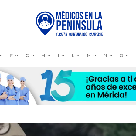
F
G
H
I
L
M
N
O