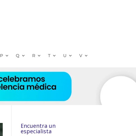
P
Q
R
T
U
V
Encuentra un
especialista