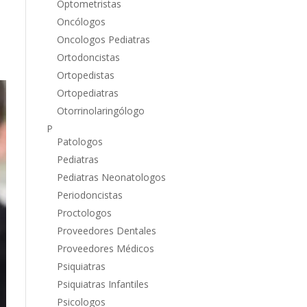
Optometristas
Oncólogos
Oncologos Pediatras
Ortodoncistas
Ortopedistas
Ortopediatras
Otorrinolaringólogo
P
Patologos
Pediatras
Pediatras Neonatologos
Periodoncistas
Proctologos
Proveedores Dentales
Proveedores Médicos
Psiquiatras
Psiquiatras Infantiles
Psicologos