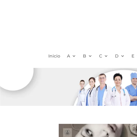
Inicio
A
B
C
D
E