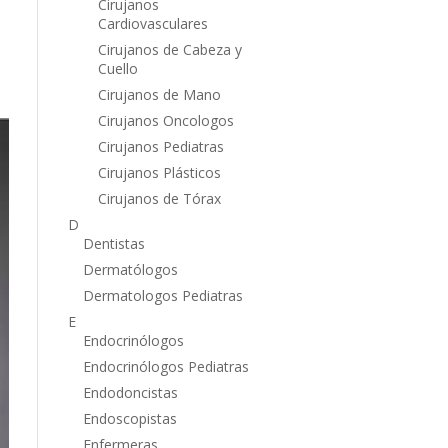
Cirujanos
Cardiovasculares
Cirujanos de Cabeza y
Cuello
Cirujanos de Mano
Cirujanos Oncologos
Cirujanos Pediatras
Cirujanos Plásticos
Cirujanos de Tórax
D
Dentistas
Dermatólogos
Dermatologos Pediatras
E
Endocrinólogos
Endocrinólogos Pediatras
Endodoncistas
Endoscopistas
Enfermeras