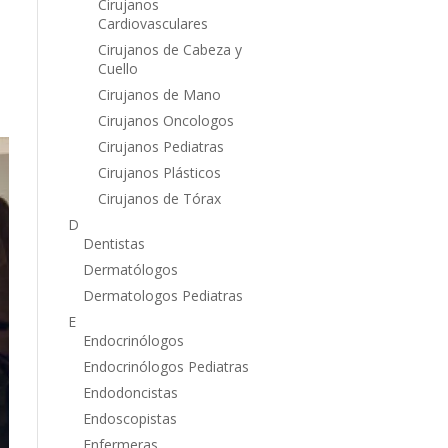
Cirujanos
Cardiovasculares
Cirujanos de Cabeza y
Cuello
Cirujanos de Mano
Cirujanos Oncologos
Cirujanos Pediatras
Cirujanos Plásticos
Cirujanos de Tórax
D
Dentistas
Dermatólogos
Dermatologos Pediatras
E
Endocrinólogos
Endocrinólogos Pediatras
Endodoncistas
Endoscopistas
Enfermeras