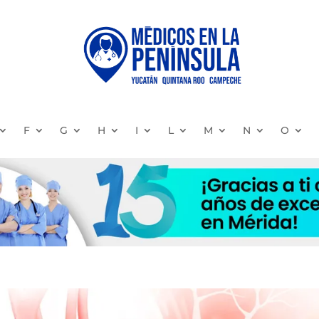
F
G
H
I
L
M
N
O