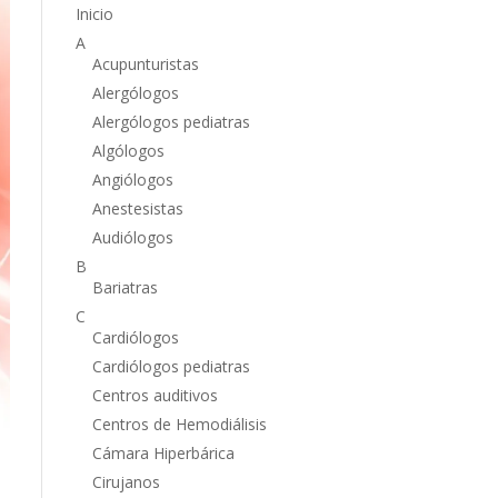
Inicio
A
Acupunturistas
Alergólogos
Alergólogos pediatras
Algólogos
Angiólogos
Anestesistas
Audiólogos
B
Bariatras
C
Cardiólogos
Cardiólogos pediatras
Centros auditivos
Centros de Hemodiálisis
Cámara Hiperbárica
Cirujanos