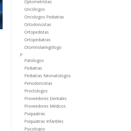
Optometristas
Oncólogos
Oncologos Pediatras
Ortodoncistas
Ortopedistas
Ortopediatras
Otorrinolaringólogo
P
Patologos
Pediatras
Pediatras Neonatologos
Periodoncistas
Proctologos
Proveedores Dentales
Proveedores Médicos
Psiquiatras
Psiquiatras Infantiles
Psicologos