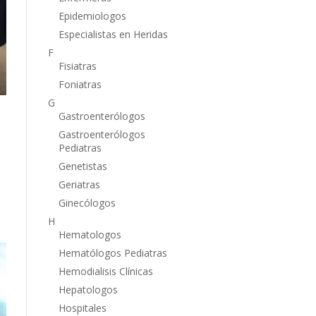
Epidemiologos
Especialistas en Heridas
F
Fisiatras
Foniatras
G
Gastroenterólogos
Gastroenterólogos
Pediatras
Genetistas
Geriatras
Ginecólogos
H
Hematologos
Hematólogos Pediatras
Hemodialisis Clínicas
Hepatologos
Hospitales