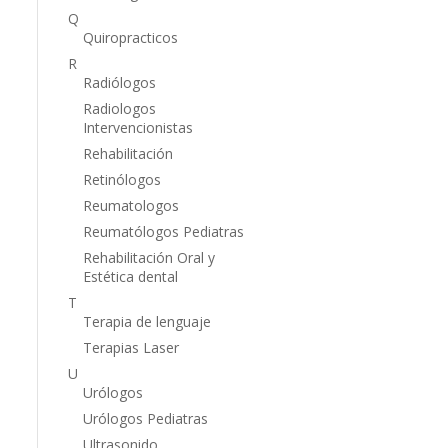
Q
Quiropracticos
R
Radiólogos
Radiologos
Intervencionistas
Rehabilitación
Retinólogos
Reumatologos
Reumatólogos Pediatras
Rehabilitación Oral y
Estética dental
T
Terapia de lenguaje
Terapias Laser
U
Urólogos
Urólogos Pediatras
Ultrasonido