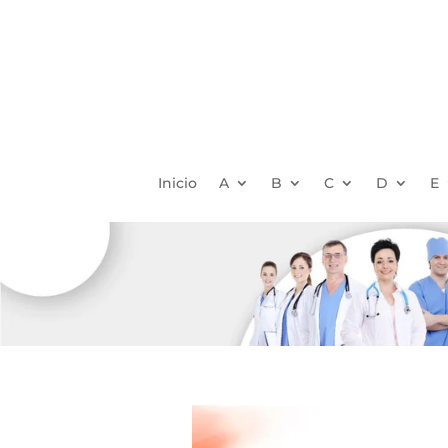
Inicio
A
B
C
D
E