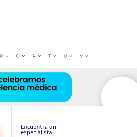
P
Q
R
T
U
V
Encuentra un
especialista