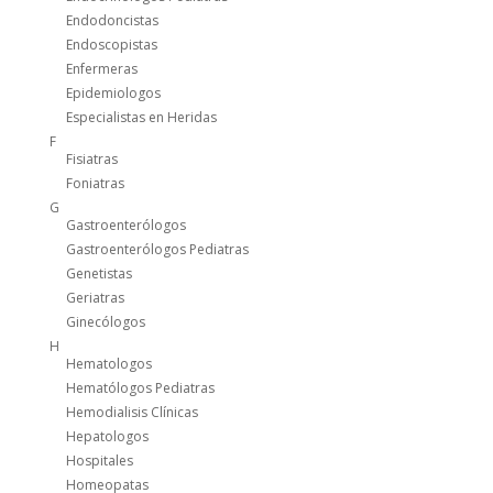
Endodoncistas
Endoscopistas
Enfermeras
Epidemiologos
Especialistas en Heridas
F
Fisiatras
Foniatras
G
Gastroenterólogos
Gastroenterólogos Pediatras
Genetistas
Geriatras
Ginecólogos
H
Hematologos
Hematólogos Pediatras
Hemodialisis Clínicas
Hepatologos
Hospitales
Homeopatas