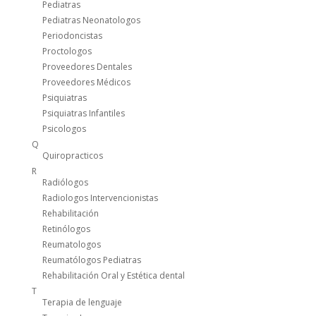
Pediatras
Pediatras Neonatologos
Periodoncistas
Proctologos
Proveedores Dentales
Proveedores Médicos
Psiquiatras
Psiquiatras Infantiles
Psicologos
Q
Quiropracticos
R
Radiólogos
Radiologos Intervencionistas
Rehabilitación
Retinólogos
Reumatologos
Reumatólogos Pediatras
Rehabilitación Oral y Estética dental
T
Terapia de lenguaje