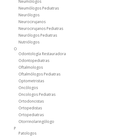
Neumólogos
Neumólogos Pediatras
Neurólogos
Neurocirujanos
Neurocirujanos Pediatras
Neurólogos Pediatras
Nutriólogos
O
Odontología Restauradora
Odontopediatras
Oftalmologos
Oftalmólogos Pediatras
Optometristas
Oncólogos
Oncologos Pediatras
Ortodoncistas
Ortopedistas
Ortopediatras
Otorrinolaringólogo
P
Patologos