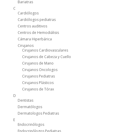
Bariatras
C
Cardiólogos
Cardiólogos pediatras
Centros auditivos
Centros de Hemodiálisis
Cámara Hiperbárica
Cirujanos
Cirujanos Cardiovasculares
Cirujanos de Cabeza y Cuello
Cirujanos de Mano
Cirujanos Oncologos
Cirujanos Pediatras
Cirujanos Plásticos
Cirujanos de Tórax
D
Dentistas
Dermatólogos
Dermatologos Pediatras
E
Endocrinólogos
Endocrinólogos Pediatras