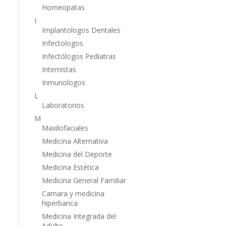
Homeopatas
I
Implantologos Dentales
Infectologos
Infectólogos Pediatras
Internistas
Inmunologos
L
Laboratorios
M
Maxilofaciales
Medicina Alternativa
Medicina del Deporte
Medicina Estética
Medicina General Familiar
Camara y medicina
hiperbarica
Medicina Integrada del
Adulto