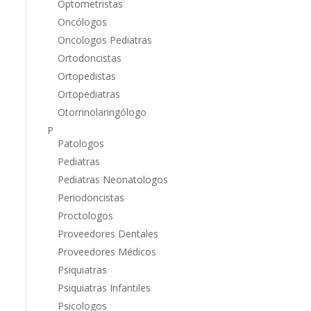
Optometristas
Oncólogos
Oncologos Pediatras
Ortodoncistas
Ortopedistas
Ortopediatras
Otorrinolaringólogo
P
Patologos
Pediatras
Pediatras Neonatologos
Periodoncistas
Proctologos
Proveedores Dentales
Proveedores Médicos
Psiquiatras
Psiquiatras Infantiles
Psicologos