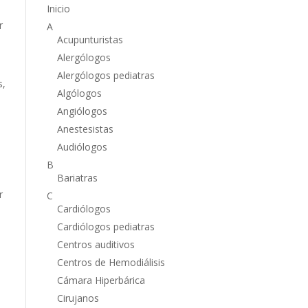
Inicio
r
A
Acupunturistas
Alergólogos
Alergólogos pediatras
s,
Algólogos
Angiólogos
Anestesistas
Audiólogos
o
B
Bariatras
r
C
Cardiólogos
Cardiólogos pediatras
Centros auditivos
Centros de Hemodiálisis
Cámara Hiperbárica
Cirujanos