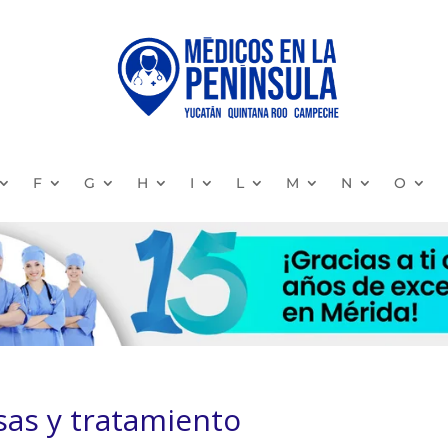
F
G
H
I
L
M
N
O
sas y tratamiento