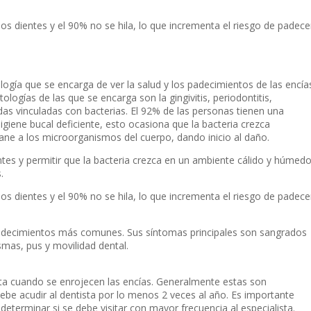
los dientes y el 90% no se hila, lo que incrementa el riesgo de padece
ogía que se encarga de ver la salud y los padecimientos de las encía
ologías de las que se encarga son la gingivitis, periodontitis,
odas vinculadas con bacterias. El 92% de las personas tienen una
giene bucal deficiente, esto ocasiona que la bacteria crezca
ane a los microorganismos del cuerpo, dando inicio al daño.
ntes y permitir que la bacteria crezca en un ambiente cálido y húmed
.
los dientes y el 90% no se hila, lo que incrementa el riesgo de padece
os padecimientos más comunes. Sus síntomas principales son sangrados
smas, pus y movilidad dental.
ta cuando se enrojecen las encías. Generalmente estas son
ebe acudir al dentista por lo menos 2 veces al año. Es importante
 determinar si se debe visitar con mayor frecuencia al especialista.