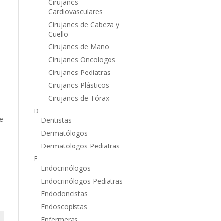
Cirujanos
Cardiovasculares
Cirujanos de Cabeza y
Cuello
Cirujanos de Mano
Cirujanos Oncologos
Cirujanos Pediatras
Cirujanos Plásticos
Cirujanos de Tórax
D
te
Dentistas
Dermatólogos
Dermatologos Pediatras
E
Endocrinólogos
Endocrinólogos Pediatras
Endodoncistas
Endoscopistas
Enfermeras