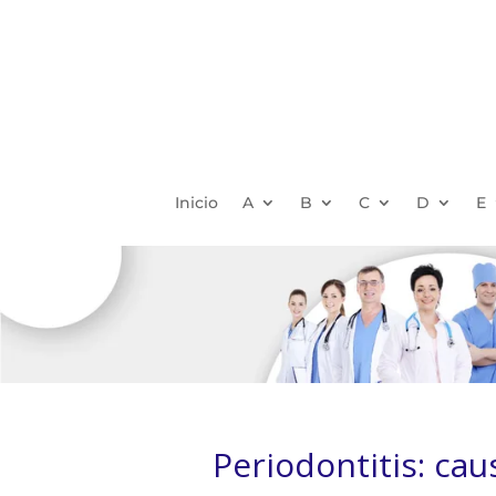
Inicio
A
B
C
D
E
Periodontitis: cau