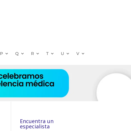
P
Q
R
T
U
V
Encuentra un
especialista