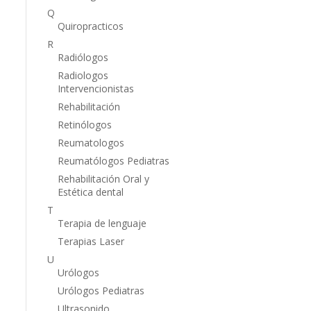
Q
Quiropracticos
R
Radiólogos
Radiologos
Intervencionistas
Rehabilitación
Retinólogos
Reumatologos
Reumatólogos Pediatras
Rehabilitación Oral y
Estética dental
T
Terapia de lenguaje
Terapias Laser
U
Urólogos
Urólogos Pediatras
Ultrasonido