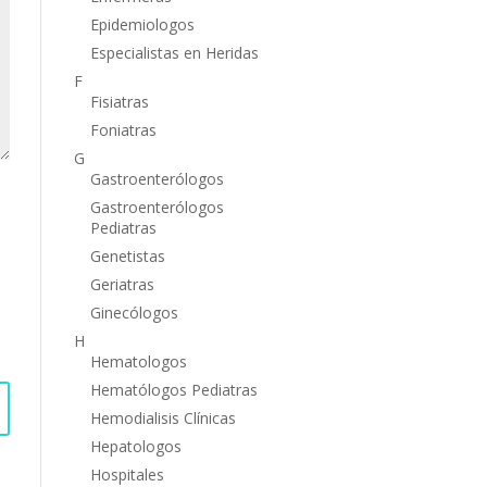
Epidemiologos
Especialistas en Heridas
F
Fisiatras
Foniatras
G
Gastroenterólogos
Gastroenterólogos
Pediatras
Genetistas
Geriatras
Ginecólogos
H
Hematologos
Hematólogos Pediatras
Hemodialisis Clínicas
Hepatologos
Hospitales