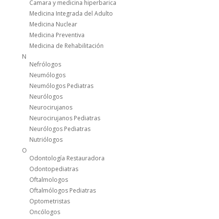
Camara y medicina hiperbarica
Medicina Integrada del Adulto
Medicina Nuclear
Medicina Preventiva
Medicina de Rehabilitación
N
Nefrólogos
Neumólogos
Neumólogos Pediatras
Neurólogos
Neurocirujanos
Neurocirujanos Pediatras
Neurólogos Pediatras
Nutriólogos
O
Odontología Restauradora
Odontopediatras
Oftalmologos
Oftalmólogos Pediatras
Optometristas
Oncólogos