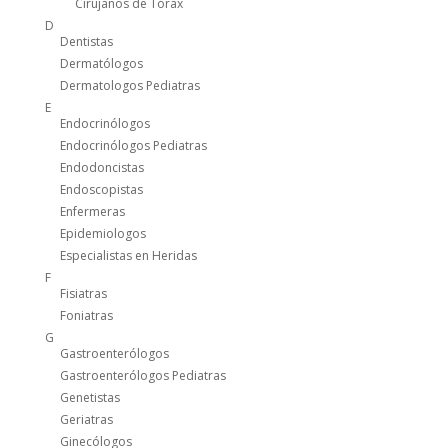
Cirujanos de Tórax
D
Dentistas
Dermatólogos
Dermatologos Pediatras
E
Endocrinólogos
Endocrinólogos Pediatras
Endodoncistas
Endoscopistas
Enfermeras
Epidemiologos
Especialistas en Heridas
F
Fisiatras
Foniatras
G
Gastroenterólogos
Gastroenterólogos Pediatras
Genetistas
Geriatras
Ginecólogos