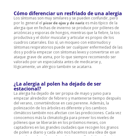
Cómo diferenciar un resfriado de una alergia
Los síntomas son muy similares y se pueden confundir, pero
por lo general el
picor de ojos y de nariz
es más típico de la
alergia que en fechas de invierno se produce por pólenes de
arizónicas y esporas de hongos, mientras que la fiebre, la tos
productiva y el dolor muscular y articular es propio de los
cuadros catarrales. Eso sí, un moqueo con estornudos y
síntomas respiratorios puede ser cualquier enfermedad de las
dos y podría empezar con síntomas leves y convertirse en un
ataque grave de asma, por lo que siempre recomiendo ser
valorado por un especialista antes de medicarse y,
lógicamente, un alérgico también se acatarra.
¿La alergia al polen ha dejado de ser
estacional?
La alergia ha dejado de ser propia de mayo y junio para
empezar alrededor de febrero y mantenerse tiempo después
del verano, convirtiéndose en casi perenne. Además, la
polinización de los árboles es diferente y los cambios
climáticos también nos afectan con las predicciones. Cada vez
conocemos más la climatología para prever los niveles de
pólenes que se liberarán en los próximos meses, con
captadores en las grandes ciudades que recogen los granos
de polen a diario y cada año nos hacemos una idea de que