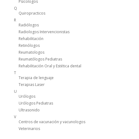
Psicologos
Q
Quiropracticos
R
Radiólogos
Radiologos Intervencionistas
Rehabilitación
Retinólogos
Reumatologos
Reumatólogos Pediatras
Rehabilitación Oral y Estética dental
T
Terapia de lenguaje
Terapias Laser
U
Urólogos
Urólogos Pediatras
Ultrasonido
V
Centros de vacunación y vacunologos
Veterinarios