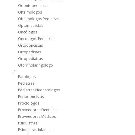
Odontopediatras
Oftalmologos
Oftalmólogos Pediatras
Optometristas
Oncólogos
Oncologos Pediatras
Ortodoncistas
Ortopedistas
Ortopediatras
Otorrinolaringólogo
P
Patologos
Pediatras
Pediatras Neonatologos
Periodoncistas
Proctologos
Proveedores Dentales
Proveedores Médicos
Psiquiatras
Psiquiatras Infantiles