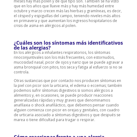
meses hay más polen y de qué tipo son. También se ha visto
que en los años que llueve más y hay más humedad entre
octubre y marzo crecen más las hierbas y gramíneas, es decir,
el césped y espiguillas del campo, teniendo niveles más altos
en primavera y que aumentan los ingresos hospitalarios de
crisis de asma en alérgicos al polen.
¿Cuáles son los síntomas más identificativos
de las alergias?
En los alérgicos a inhalantes respiratorios, los síntomas
rinoconjuntivales son los más frecuentes, con estornudos,
mucosidad nasal, picor de ojos y nariz que se puede agravar a
asma bronquial con pitos, tos seca y fatiga al esfuerzo si no se
controla.
Otras sustancias que por contacto nos producen síntomas en
la piel con picor son la urticaria, el edema o eccemas; también
podemos sufrir síntomas digestivos si somos alérgicos a
alimentos y, en ocasiones, se puede producir reacciones
generalizadas rápidas y muy graves que denominamos
anafilaxia o shock anafiláctico, que debemos pensar cuando
alguien comienza con picor en orejas y genitales, con cuadro
de urticaria asociado a síntomas digestivos y que después se
marea o tiene dificultad para tragar o respirar.