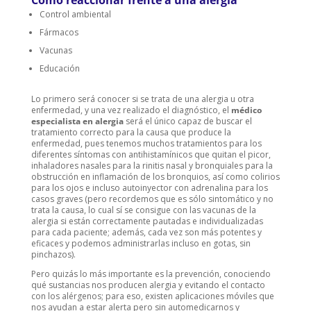
Cómo reaccionar frente a una alergia
Control ambiental
Fármacos
Vacunas
Educación
Lo primero será conocer si se trata de una alergia u otra
enfermedad, y una vez realizado el diagnóstico, el
médico
especialista en alergia
será el único capaz de buscar el
tratamiento correcto para la causa que produce la
enfermedad, pues tenemos muchos tratamientos para los
diferentes síntomas con antihistamínicos que quitan el picor,
inhaladores nasales para la rinitis nasal y bronquiales para la
obstrucción en inflamación de los bronquios, así como colirios
para los ojos e incluso autoinyector con adrenalina para los
casos graves (pero recordemos que es sólo sintomático y no
trata la causa, lo cual sí se consigue con las vacunas de la
alergia si están correctamente pautadas e individualizadas
para cada paciente; además, cada vez son más potentes y
eficaces y podemos administrarlas incluso en gotas, sin
pinchazos).
Pero quizás lo más importante es la prevención, conociendo
qué sustancias nos producen alergia y evitando el contacto
con los alérgenos; para eso, existen aplicaciones móviles que
nos ayudan a estar alerta pero sin automedicarnos y