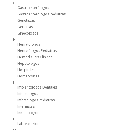
G
Gastroenterólogos
Gastroenterólogos Pediatras
Genetistas
Geriatras
Ginecólogos
H
Hematologos
Hematólogos Pediatras
Hemodialisis Clínicas
Hepatologos
Hospitales
Homeopatas
I
Implantologos Dentales
Infectologos
Infectólogos Pediatras
Internistas
Inmunologos
L
Laboratorios