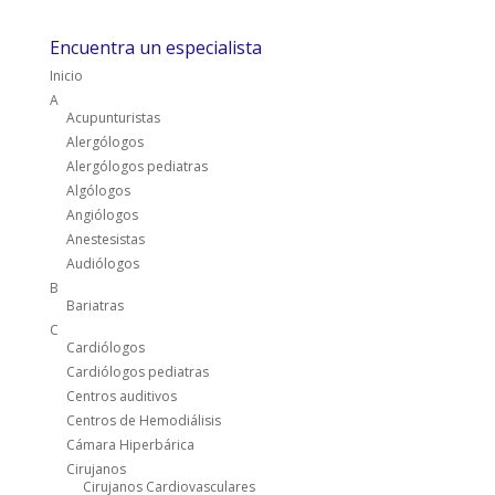
Encuentra un especialista
Inicio
A
Acupunturistas
Alergólogos
Alergólogos pediatras
Algólogos
Angiólogos
Anestesistas
Audiólogos
B
Bariatras
C
Cardiólogos
Cardiólogos pediatras
Centros auditivos
Centros de Hemodiálisis
Cámara Hiperbárica
Cirujanos
Cirujanos Cardiovasculares