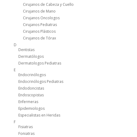
Cirujanos de Cabeza y Cuello
Cirujanos de Mano
Cirujanos Oncologos
Cirujanos Pediatras
Cirujanos Plásticos
Cirujanos de Tórax
D
Dentistas
Dermatólogos
Dermatologos Pediatras
E
Endocrinólogos
Endocrinólogos Pediatras
Endodoncistas
Endoscopistas
Enfermeras
Epidemiologos
Especialistas en Heridas
F
Fisiatras
Foniatras