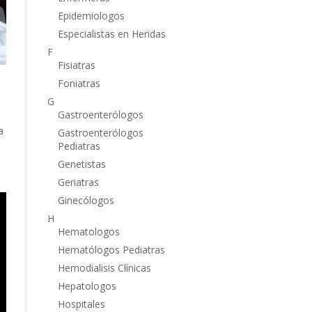
Epidemiologos
Especialistas en Heridas
F
Fisiatras
Foniatras
G
Gastroenterólogos
a
Gastroenterólogos
Pediatras
Genetistas
Geriatras
Ginecólogos
H
Hematologos
Hematólogos Pediatras
Hemodialisis Clínicas
Hepatologos
Hospitales