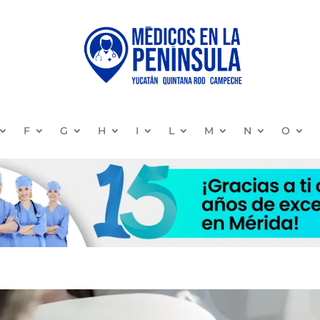
F
G
H
I
L
M
N
O