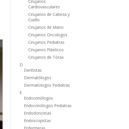
Cirujanos
Cardiovasculares
Cirujanos de Cabeza y
Cuello
Cirujanos de Mano
Cirujanos Oncologos
Cirujanos Pediatras
Cirujanos Plásticos
Cirujanos de Tórax
D
Dentistas
Dermatólogos
Dermatologos Pediatras
E
Endocrinólogos
Endocrinólogos Pediatras
Endodoncistas
Endoscopistas
Enfermeras