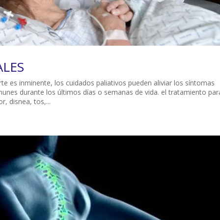
ALES
e es inminente, los cuidados paliativos pueden aliviar los síntomas
unes durante los últimos días o semanas de vida. el tratamiento par
 disnea, tos,...