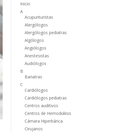
Inicio
A
Acupunturistas
Alergólogos
Alergólogos pediatras
Algólogos
Angiólogos
Anestesistas
Audiólogos
B
Bariatras
C
Cardiólogos
Cardiólogos pediatras
Centros auditivos
Centros de Hemodiálisis
Cámara Hiperbárica
Cirujanos