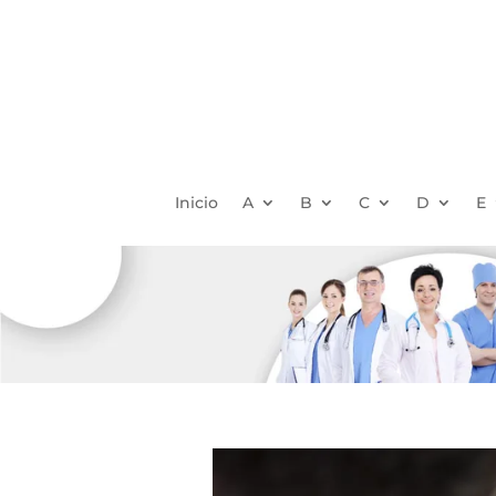
Inicio
A
B
C
D
E