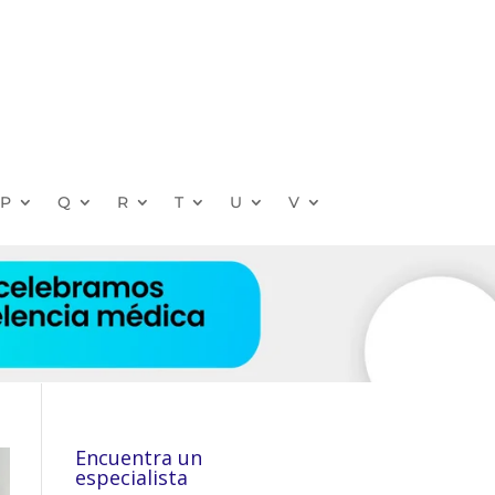
P
Q
R
T
U
V
Encuentra un
especialista