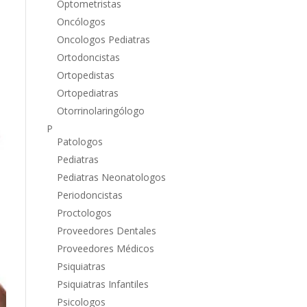
Optometristas
Oncólogos
Oncologos Pediatras
Ortodoncistas
Ortopedistas
Ortopediatras
Otorrinolaringólogo
P
Patologos
Pediatras
Pediatras Neonatologos
Periodoncistas
Proctologos
Proveedores Dentales
Proveedores Médicos
Psiquiatras
Psiquiatras Infantiles
Psicologos