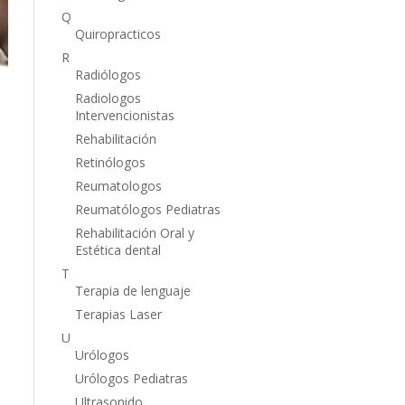
Q
Quiropracticos
R
Radiólogos
Radiologos
Intervencionistas
Rehabilitación
Retinólogos
Reumatologos
Reumatólogos Pediatras
Rehabilitación Oral y
Estética dental
T
Terapia de lenguaje
Terapias Laser
U
Urólogos
Urólogos Pediatras
Ultrasonido