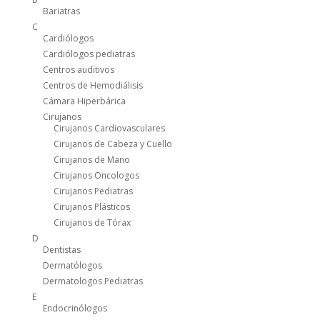
Bariatras
C
Cardiólogos
Cardiólogos pediatras
Centros auditivos
Centros de Hemodiálisis
Cámara Hiperbárica
Cirujanos
Cirujanos Cardiovasculares
Cirujanos de Cabeza y Cuello
Cirujanos de Mano
Cirujanos Oncologos
Cirujanos Pediatras
Cirujanos Plásticos
Cirujanos de Tórax
D
Dentistas
Dermatólogos
Dermatologos Pediatras
E
Endocrinólogos