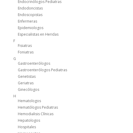
Endocrinólogos Pediatras
Endodoncistas
Endoscopistas
Enfermeras
Epidemiologos
Especialistas en Heridas
F
Fisiatras
Foniatras
G
Gastroenterólogos
Gastroenterólogos Pediatras
Genetistas
Geriatras
Ginecólogos
H
Hematologos
Hematólogos Pediatras
Hemodialisis Clínicas
Hepatologos
Hospitales