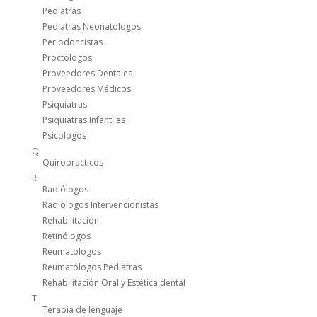
Pediatras
Pediatras Neonatologos
Periodoncistas
Proctologos
Proveedores Dentales
Proveedores Médicos
Psiquiatras
Psiquiatras Infantiles
Psicologos
Q
Quiropracticos
R
Radiólogos
Radiologos Intervencionistas
Rehabilitación
Retinólogos
Reumatologos
Reumatólogos Pediatras
Rehabilitación Oral y Estética dental
T
Terapia de lenguaje