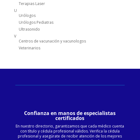
Terapias Laser
U
Urólogos
Urólogos Pediatras
Ultrasonido
V
Centros de vacunación y vacunologos
Veterinarios
Confianza en manos de especialistas
certificados
En nuestro directorio, garantizamos que cada médico cuenta
con título y cédula profesional válidos. Verifica la cédula
profesional y asegúrate de recibir atención de los mejores