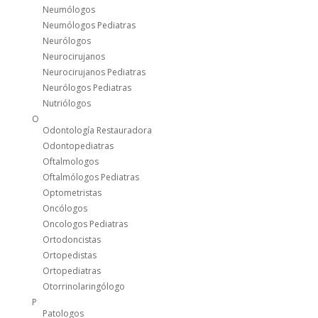
Neumólogos
Neumólogos Pediatras
Neurólogos
Neurocirujanos
Neurocirujanos Pediatras
Neurólogos Pediatras
Nutriólogos
O
Odontología Restauradora
Odontopediatras
Oftalmologos
Oftalmólogos Pediatras
Optometristas
Oncólogos
Oncologos Pediatras
Ortodoncistas
Ortopedistas
Ortopediatras
Otorrinolaringólogo
P
Patologos