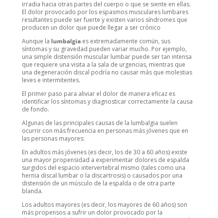
irradia hacia otras partes del cuerpo o que se siente en ellas.
El dolor provocado por los espasmos musculares lumbares
resultantes puede ser fuerte y existen varios síndromes que
producen un dolor que puede llegar a ser crónico
Aunque la
lumbalgia
es extremadamente común, sus
síntomas y su gravedad pueden variar mucho. Por ejemplo,
una simple distensión muscular lumbar puede ser tan intensa
que requiere una visita a la sala de urgencias, mientras que
una degeneración discal podría no causar más que molestias
leves e intermitentes.
El primer paso para aliviar el dolor de manera eficaz es
identificar los síntomas y diagnosticar correctamente la causa
de fondo.
Algunas de las principales causas de la lumbalgia suelen
ocurrir con más frecuencia en personas más jóvenes que en
las personas mayores:
En adultos más jóvenes (es decir, los de 30 a 60 años) existe
una mayor propensidad a experimentar dolores de espalda
surgidos del espacio intervertebral mismo (tales como una
hernia discal lumbar o la discartrosis) o causados por una
distensión de un músculo de la espalda o de otra parte
blanda.
Los adultos mayores (es decir, los mayores de 60 años) son
más propensos a sufrir un dolor provocado por la