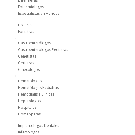
Enfermeras
Epidemiologos
Especialistas en Heridas
F
Fisiatras
Foniatras
G
Gastroenterólogos
Gastroenterólogos Pediatras
Genetistas
Geriatras
Ginecólogos
H
Hematologos
Hematólogos Pediatras
Hemodialisis Clínicas
Hepatologos
Hospitales
Homeopatas
I
Implantologos Dentales
Infectologos