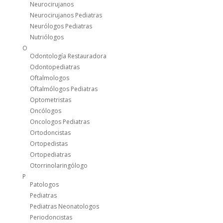
Neurocirujanos
Neurocirujanos Pediatras
Neurólogos Pediatras
Nutriólogos
O
Odontología Restauradora
Odontopediatras
Oftalmologos
Oftalmólogos Pediatras
Optometristas
Oncólogos
Oncologos Pediatras
Ortodoncistas
Ortopedistas
Ortopediatras
Otorrinolaringólogo
P
Patologos
Pediatras
Pediatras Neonatologos
Periodoncistas