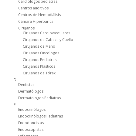
Cardiólogos pediatras
Centros auditivos
Centros de Hemodiálisis
Cámara Hiperbárica
Cirujanos
Cirujanos Cardiovasculares
Cirujanos de Cabeza y Cuello
Cirujanos de Mano
Cirujanos Oncologos
Cirujanos Pediatras
Cirujanos Plásticos
Cirujanos de Tórax
D
Dentistas
Dermatólogos
Dermatologos Pediatras
E
Endocrinólogos
Endocrinólogos Pediatras
Endodoncistas
Endoscopistas