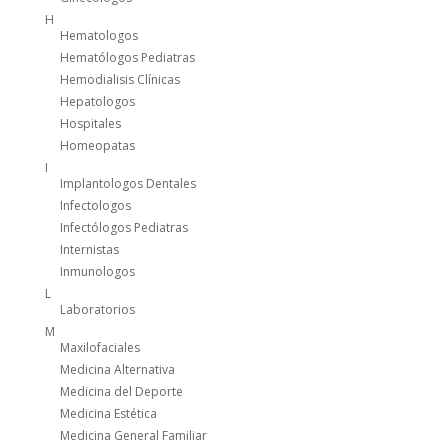
H
Hematologos
Hematólogos Pediatras
Hemodialisis Clínicas
Hepatologos
Hospitales
Homeopatas
I
Implantologos Dentales
Infectologos
Infectólogos Pediatras
Internistas
Inmunologos
L
Laboratorios
M
Maxilofaciales
Medicina Alternativa
Medicina del Deporte
Medicina Estética
Medicina General Familiar