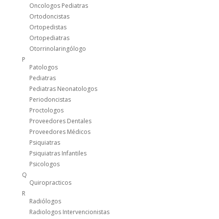
Oncologos Pediatras
Ortodoncistas
Ortopedistas
Ortopediatras
Otorrinolaringólogo
P
Patologos
Pediatras
Pediatras Neonatologos
Periodoncistas
Proctologos
Proveedores Dentales
Proveedores Médicos
Psiquiatras
Psiquiatras Infantiles
Psicologos
Q
Quiropracticos
R
Radiólogos
Radiologos Intervencionistas