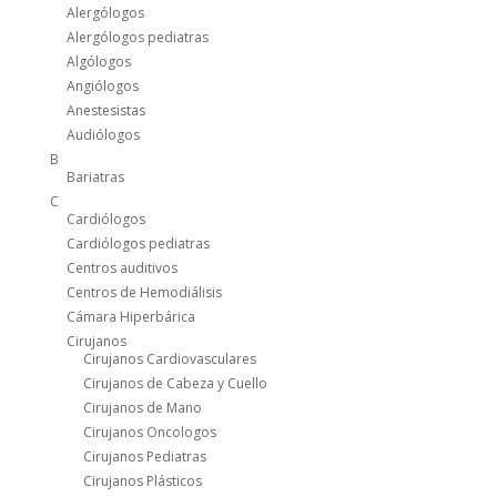
Alergólogos
Alergólogos pediatras
Algólogos
Angiólogos
Anestesistas
Audiólogos
B
Bariatras
C
Cardiólogos
Cardiólogos pediatras
Centros auditivos
Centros de Hemodiálisis
Cámara Hiperbárica
Cirujanos
Cirujanos Cardiovasculares
Cirujanos de Cabeza y Cuello
Cirujanos de Mano
Cirujanos Oncologos
Cirujanos Pediatras
Cirujanos Plásticos