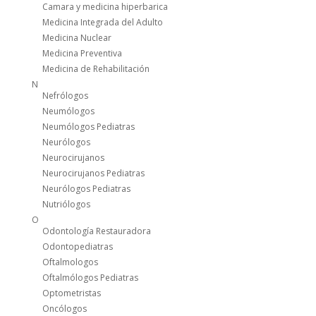
Camara y medicina hiperbarica
Medicina Integrada del Adulto
Medicina Nuclear
Medicina Preventiva
Medicina de Rehabilitación
N
Nefrólogos
Neumólogos
Neumólogos Pediatras
Neurólogos
Neurocirujanos
Neurocirujanos Pediatras
Neurólogos Pediatras
Nutriólogos
O
Odontología Restauradora
Odontopediatras
Oftalmologos
Oftalmólogos Pediatras
Optometristas
Oncólogos