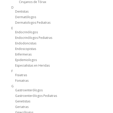
Cirujanos de Tórax
D
Dentistas
Dermatólogos
Dermatologos Pediatras
E
Endocrinólogos
Endocrinólogos Pediatras
Endodoncistas
Endoscopistas
Enfermeras
Epidemiologos
Especialistas en Heridas
F
Fisiatras
Foniatras
G
Gastroenterólogos
Gastroenterólogos Pediatras
Genetistas
Geriatras
Ginecólogos