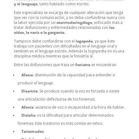
y el lenguaje
, tanto hablado como escrito.
Este especialista se encarga de cualquier alteración que tenga
que ver con la comunicación, y no debe confundirse nunca con
la labor ejercida por un
otorrinolaringólogo
, enfocado más a
tratar disfunciones y enfermedades relacionadas con
los
oídos, la nariz o la garganta.
Tampoco debe confundirse con el
logopeda
, ya que éste
trabaja con pacientes con dificultades en el lenguaje oral y
también en el lenguaje escrito. Además la logopedia no es una
disciplina médica mientras que la foniatría sí.
Entre las disfunciones que trata un
foniatra
se encuentran:
Afasia
: disminución de la capacidad para entender o
producir el lenguaje.
Disartria
: Se produce cuando la voz es forzada o existe
una articulación defectuosa de los fonemas.
Afonía
: ausencia de voz o incapacidad a la hora de hablar.
Dislalia
: es la dificultad para articular determinados
fonemas. Este trastorno es más común en niños.
Tartamudez
.