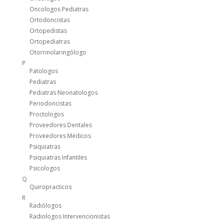
Oncologos Pediatras
Ortodoncistas
Ortopedistas
Ortopediatras
Otorrinolaringólogo
P
Patologos
Pediatras
Pediatras Neonatologos
Periodoncistas
Proctologos
Proveedores Dentales
Proveedores Médicos
Psiquiatras
Psiquiatras Infantiles
Psicologos
Q
Quiropracticos
R
Radiólogos
Radiologos Intervencionistas