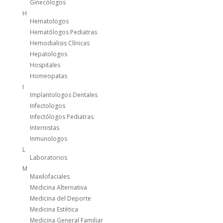
Ginecólogos
H
Hematologos
Hematólogos Pediatras
Hemodialisis Clínicas
Hepatologos
Hospitales
Homeopatas
I
Implantologos Dentales
Infectologos
Infectólogos Pediatras
Internistas
Inmunologos
L
Laboratorios
M
Maxilofaciales
Medicina Alternativa
Medicina del Deporte
Medicina Estética
Medicina General Familiar