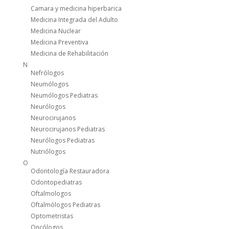
Camara y medicina hiperbarica
Medicina Integrada del Adulto
Medicina Nuclear
Medicina Preventiva
Medicina de Rehabilitación
N
Nefrólogos
Neumólogos
Neumólogos Pediatras
Neurólogos
Neurocirujanos
Neurocirujanos Pediatras
Neurólogos Pediatras
Nutriólogos
O
Odontología Restauradora
Odontopediatras
Oftalmologos
Oftalmólogos Pediatras
Optometristas
Oncólogos