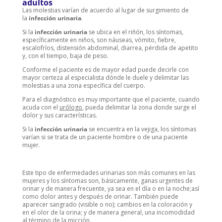
adultos
Las molestias varían de acuerdo al lugar de surgimiento de
la
infección urinaria
.
Si la
infección urinaria
se ubica en el riñón, los síntomas,
específicamente en niños, son náuseas, vómito, fiebre,
escalofríos, distensión abdominal, diarrea, pérdida de apetito
y, con el tiempo, baja de peso.
Conforme el paciente es de mayor edad puede decirle con
mayor certeza al especialista dónde le duele y delimitar las
molestias a una zona específica del cuerpo.
Para el diagnóstico es muy importante que el paciente, cuando
acuda con el
urólogo
, pueda delimitar la zona donde surge el
dolor y sus características.
Si la
infección urinaria
se encuentra en la vejiga, los síntomas
varían si se trata de un paciente hombre o de una paciente
mujer.
Este tipo de enfermedades urinarias son más comunes en las
mujeres y los síntomas son, básicamente, ganas urgentes de
orinar y de manera frecuente, ya sea en el día o en la noche;así
como dolor antes y después de orinar. También puede
aparecer sangrado (visible o no); cambios en la coloración y
en el olor de la orina; y de manera general, una incomodidad
al término de la micción.