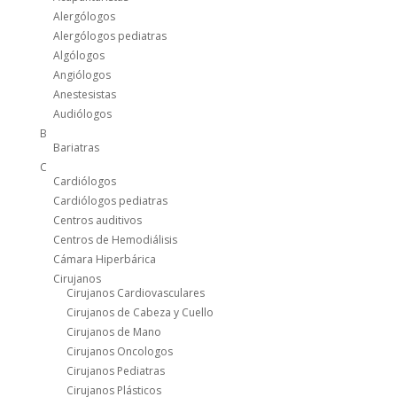
Alergólogos
Alergólogos pediatras
Algólogos
Angiólogos
Anestesistas
Audiólogos
B
Bariatras
C
Cardiólogos
Cardiólogos pediatras
Centros auditivos
Centros de Hemodiálisis
Cámara Hiperbárica
Cirujanos
Cirujanos Cardiovasculares
Cirujanos de Cabeza y Cuello
Cirujanos de Mano
Cirujanos Oncologos
Cirujanos Pediatras
Cirujanos Plásticos