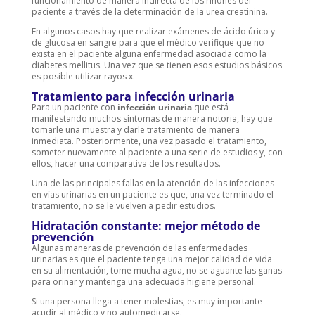
funcionamiento de manera indirecta de los riñones del
paciente a través de la determinación de la urea creatinina.
En algunos casos hay que realizar exámenes de ácido úrico y
de glucosa en sangre para que el médico verifique que no
exista en el paciente alguna enfermedad asociada como la
diabetes mellitus. Una vez que se tienen esos estudios básicos
es posible utilizar rayos x.
Tratamiento para infección urinaria
Para un paciente con
infección urinaria
que está
manifestando muchos síntomas de manera notoria, hay que
tomarle una muestra y darle tratamiento de manera
inmediata. Posteriormente, una vez pasado el tratamiento,
someter nuevamente al paciente a una serie de estudios y, con
ellos, hacer una comparativa de los resultados.
Una de las principales fallas en la atención de las infecciones
en vías urinarias en un paciente es que, una vez terminado el
tratamiento, no se le vuelven a pedir estudios.
Hidratación constante: mejor método de
prevención
Algunas maneras de prevención de las enfermedades
urinarias es que el paciente tenga una mejor calidad de vida
en su alimentación, tome mucha agua, no se aguante las ganas
para orinar y mantenga una adecuada higiene personal.
Si una persona llega a tener molestias, es muy importante
acudir al médico y no automedicarse.