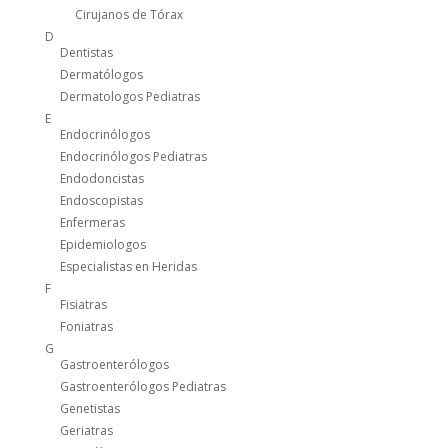
Cirujanos de Tórax
D
Dentistas
Dermatólogos
Dermatologos Pediatras
E
Endocrinólogos
Endocrinólogos Pediatras
Endodoncistas
Endoscopistas
Enfermeras
Epidemiologos
Especialistas en Heridas
F
Fisiatras
Foniatras
G
Gastroenterólogos
Gastroenterólogos Pediatras
Genetistas
Geriatras