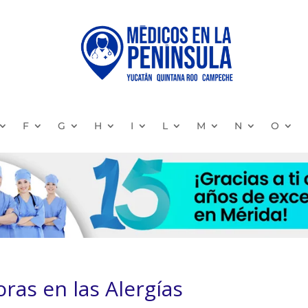
F
G
H
I
L
M
N
O
ras en las Alergías