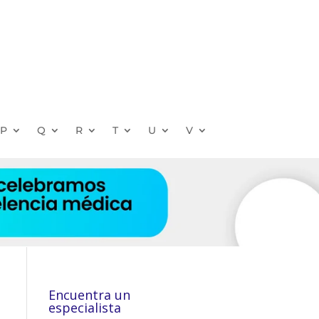
P
Q
R
T
U
V
Encuentra un
especialista