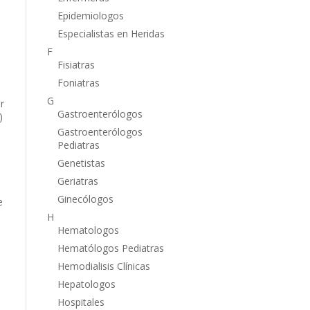
Epidemiologos
Especialistas en Heridas
F
Fisiatras
Foniatras
G
r
Gastroenterólogos
)
Gastroenterólogos
Pediatras
Genetistas
Geriatras
Ginecólogos
e
H
Hematologos
Hematólogos Pediatras
n
Hemodialisis Clínicas
Hepatologos
Hospitales