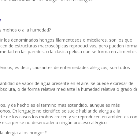
o
los mohos o a la humedad?
ir los denominados hongos filamentosos o miceliares, son los que
cen de estructuras macroscópicas reproductivas, pero pueden forma
umedad en las paredes, o la clásica pelusa que se forma en alimentos
.
nicos, es decir, causantes de enfermedades alérgicas, son todos
cantidad de vapor de agua presente en el aire. Se puede expresar de
soluta, o de forma relativa mediante la humedad relativa o grado d
ngos, y de hecho es el término mas extendido, aunque es más
ohos. En lenguaje no científico se suele hablar de
alergia a la
arte de los casos los mohos crecen y se reproducen en ambientes co
e esta
per se
no desencadena ningún proceso alérgico.
 alergia a los hongos?