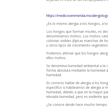
https://medicosenmerida.mx/alergolog
¿Es lo mismo alergia a los hongos, a 
Los hongos que forman micelio, es dec
denominamos
mohos
. Los mohos care
colonias visibles (típicas manchas de h
u otros tipos de crecimiento vegetativo
Podemos afirmar que los hongos alergé
ellos mohos.
Se denomina
humedad ambiental
a la 
forma absoluta mediante la humedad ab
humedad.
Es correcto hablar de alergia a los ho
específico si habláramos de alergia a m
humedad
, debido a que en la mayor p
elevada humedad, pero es evidente qu
¿Se conoce desde hace mucho tiempo la