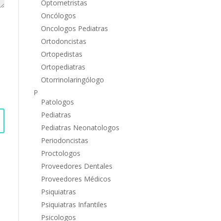
Optometristas
Oncólogos
Oncologos Pediatras
Ortodoncistas
Ortopedistas
Ortopediatras
Otorrinolaringólogo
P
Patologos
Pediatras
Pediatras Neonatologos
Periodoncistas
Proctologos
Proveedores Dentales
Proveedores Médicos
Psiquiatras
Psiquiatras Infantiles
Psicologos