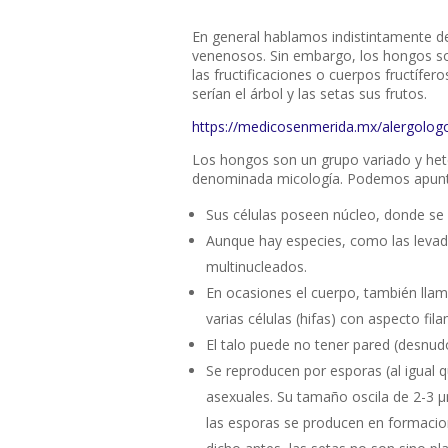
En general hablamos indistintamente d
venenosos. Sin embargo, los hongos so
las fructificaciones o cuerpos fructífer
serían el árbol y las setas sus frutos.
https://medicosenmerida.mx/alergolog
Los hongos son un grupo variado y hete
denominada
micología
. Podemos apunta
Sus células poseen núcleo, donde se
Aunque hay especies, como las levad
multinucleados.
En ocasiones el cuerpo, también ll
varias células (hifas) con aspecto 
El talo puede no tener pared (desnudo
Se reproducen por esporas (al igual q
asexuales. Su tamaño oscila de 2-3
las esporas se producen en formacio