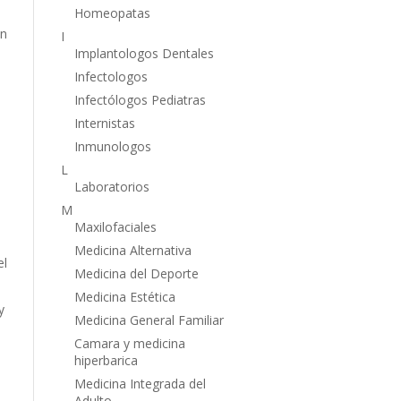
Homeopatas
en
I
,
Implantologos Dentales
Infectologos
Infectólogos Pediatras
Internistas
Inmunologos
L
Laboratorios
M
Maxilofaciales
Medicina Alternativa
el
Medicina del Deporte
Medicina Estética
y
Medicina General Familiar
Camara y medicina
hiperbarica
Medicina Integrada del
Adulto