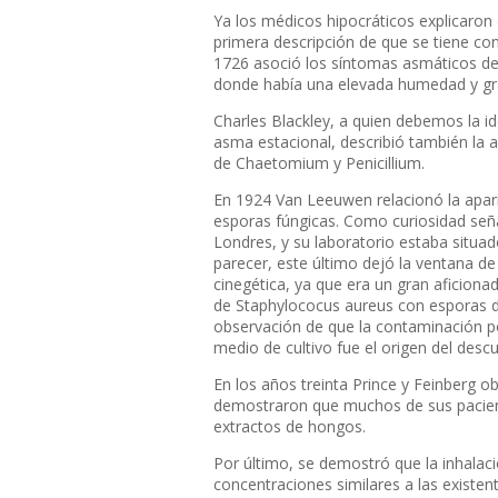
Ya los médicos hipocráticos explicaro
primera descripción de que se tiene con
1726 asoció los síntomas asmáticos de
donde había una elevada humedad y gr
Charles Blackley, a quien debemos la id
asma estacional, describió también la 
de
Chaetomium y Penicillium.
En 1924 Van Leeuwen relacionó la apari
esporas fúngicas. Como curiosidad seña
Londres, y su laboratorio estaba situad
parecer, este último dejó la ventana de
cinegética, ya que era un gran aficiona
de
Staphylococus aureus
con esporas 
observación de que la contaminación por
medio de cultivo fue el origen del descu
En los años treinta Prince y Feinberg o
demostraron que muchos de sus pacien
extractos de hongos.
Por último, se demostró que la inhala
concentraciones similares a las existe