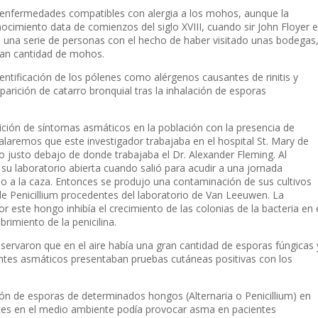
n enfermedades compatibles con alergia a los mohos, aunque la
ocimiento data de comienzos del siglo XVIII, cuando sir John Floyer 
 una serie de personas con el hecho de haber visitado unas bodegas
an cantidad de mohos.
entificación de los pólenes como alérgenos causantes de rinitis y
aparición de
catarro bronquial
tras la inhalación de esporas
ción de síntomas asmáticos en la población con la presencia de
laremos que este investigador trabajaba en el hospital St. Mary de
o justo debajo de donde trabajaba el Dr. Alexander Fleming. Al
 su laboratorio abierta cuando salió para acudir a una jornada
do a la caza. Entonces se produjo una contaminación de sus cultivos
de
Penicillium
procedentes del laboratorio de Van Leeuwen. La
 este hongo inhibía el crecimiento de las colonias de la bacteria en 
brimiento de la penicilina.
bservaron que en el aire había una gran cantidad de esporas fúngicas 
tes asmáticos presentaban pruebas cutáneas positivas con los
ción de esporas de determinados hongos (
Alternaria
o
Penicillium)
en
ntes en el medio ambiente podía provocar asma en pacientes