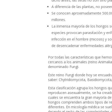
dicho antes, las setas no son sino p
A diferencia de las plantas, no posee
Se conocen aproximadamente 500.000
millones.
La inmensa mayoría de los hongos so
especies provocan parasitación y en
infección en el hombre (micosis) y 
de desencadenar enfermedades alérg
Por todas las características que hem
cercanos a los animales (reino
Animalia
denominado
Fungi.
Este reino
Fungi
donde hoy se encuadra
saber:
Chytridiomycota, Basidiomycot
Esta clasificación agrupa los hongos 
reproducen asexualmente, se ha cread
cuales se encuentra la gran mayoría d
hongos comprenden ambos tipos de rep
diferentes. En micología médica se sue
dejando el resto de las complejidades 