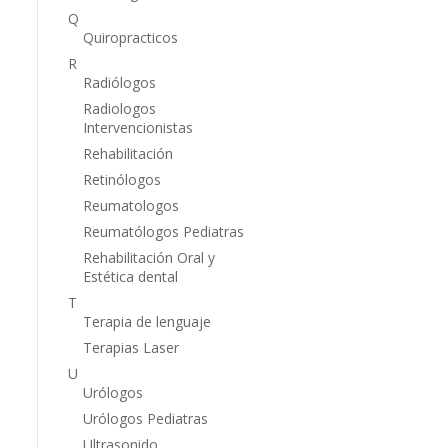
Q
Quiropracticos
R
Radiólogos
Radiologos
Intervencionistas
Rehabilitación
Retinólogos
Reumatologos
Reumatólogos Pediatras
Rehabilitación Oral y
Estética dental
T
Terapia de lenguaje
Terapias Laser
U
Urólogos
Urólogos Pediatras
Ultrasonido