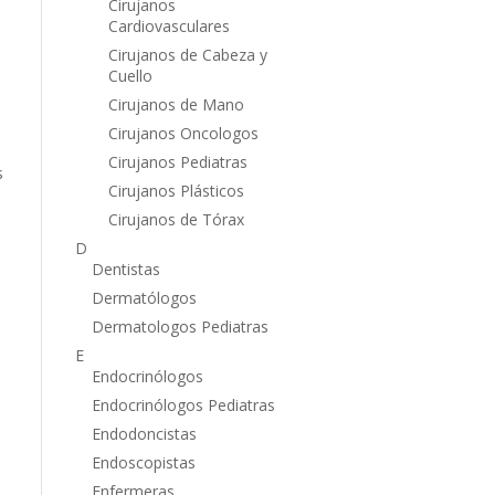
Cirujanos
Cardiovasculares
Cirujanos de Cabeza y
Cuello
Cirujanos de Mano
Cirujanos Oncologos
Cirujanos Pediatras
s
Cirujanos Plásticos
Cirujanos de Tórax
D
Dentistas
Dermatólogos
Dermatologos Pediatras
E
Endocrinólogos
Endocrinólogos Pediatras
s
Endodoncistas
Endoscopistas
,
Enfermeras