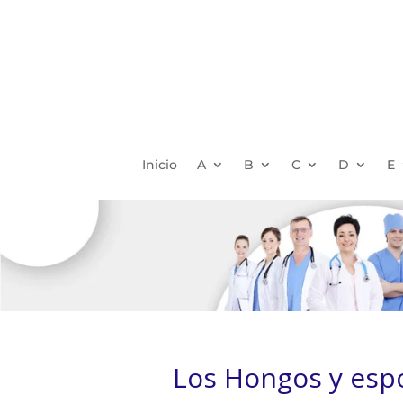
Inicio
A
B
C
D
E
Los Hongos y espo