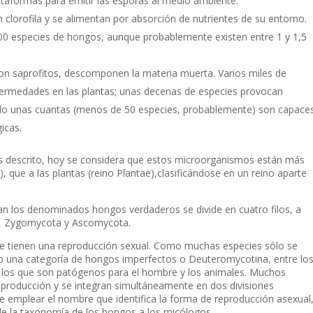
lataformas para emitir las esporas al medio ambiente.
n clorofila y se alimentan por absorción de nutrientes de su entorno.
 especies de hongos, aunque probablemente existen entre 1 y 1,5
n saprofitos, descomponen la materia muerta. Varios miles de
fermedades en las plantas; unas decenas de especies provocan
solo unas cuantas (menos de 50 especies, probablemente) son capace
icas.
os descrito, hoy se considera que estos microorganismos están más
), que a las plantas (reino
Plantae)
,clasificándose en un reino aparte
n los denominados hongos verdaderos se divide en cuatro filos, a
a, Zygomycota y Ascomycota.
que tienen una reproducción sexual. Como muchas especies sólo se
o una categoría de hongos imperfectos o
Deuteromycotina,
entre lo
e los que son patógenos para el hombre y los animales. Muchos
roducción y se integran simultáneamente en dos divisiones
le emplear el nombre que identifica la forma de reproducción asexual
de la taxonomía de los hongos a los micólogos.