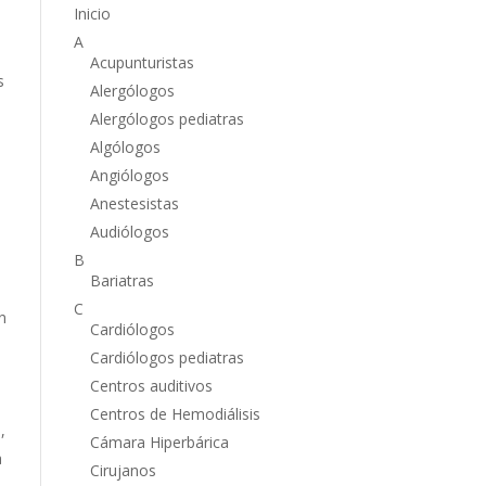
Inicio
A
Acupunturistas
s
Alergólogos
Alergólogos pediatras
Algólogos
Angiólogos
Anestesistas
Audiólogos
B
Bariatras
C
n
Cardiólogos
Cardiólogos pediatras
Centros auditivos
Centros de Hemodiálisis
,
Cámara Hiperbárica
a
Cirujanos