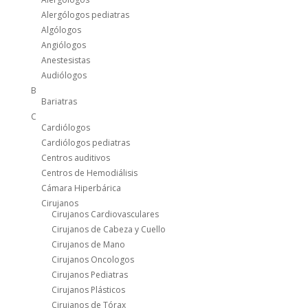
Alergólogos pediatras
Algólogos
Angiólogos
Anestesistas
Audiólogos
B
Bariatras
C
Cardiólogos
Cardiólogos pediatras
Centros auditivos
Centros de Hemodiálisis
Cámara Hiperbárica
Cirujanos
Cirujanos Cardiovasculares
Cirujanos de Cabeza y Cuello
Cirujanos de Mano
Cirujanos Oncologos
Cirujanos Pediatras
Cirujanos Plásticos
Cirujanos de Tórax