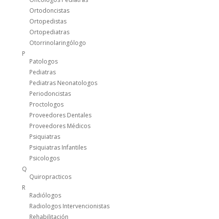
Ortodoncistas
Ortopedistas
Ortopediatras
Otorrinolaringólogo
P
Patologos
Pediatras
Pediatras Neonatologos
Periodoncistas
Proctologos
Proveedores Dentales
Proveedores Médicos
Psiquiatras
Psiquiatras Infantiles
Psicologos
Q
Quiropracticos
R
Radiólogos
Radiologos Intervencionistas
Rehabilitación