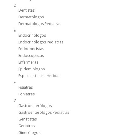
D
Dentistas
Dermatólogos
Dermatologos Pediatras
E
Endocrinólogos
Endocrinólogos Pediatras
Endodoncistas
Endoscopistas
Enfermeras
Epidemiologos
Especialistas en Heridas
F
Fisiatras
Foniatras
G
Gastroenterólogos
Gastroenterólogos Pediatras
Genetistas
Geriatras
Ginecólogos