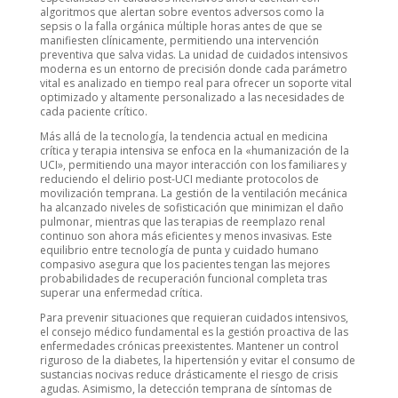
algoritmos que alertan sobre eventos adversos como la
sepsis o la falla orgánica múltiple horas antes de que se
manifiesten clínicamente, permitiendo una intervención
preventiva que salva vidas. La unidad de cuidados intensivos
moderna es un entorno de precisión donde cada parámetro
vital es analizado en tiempo real para ofrecer un soporte vital
optimizado y altamente personalizado a las necesidades de
cada paciente crítico.
Más allá de la tecnología, la tendencia actual en medicina
crítica y terapia intensiva se enfoca en la «humanización de la
UCI», permitiendo una mayor interacción con los familiares y
reduciendo el delirio post-UCI mediante protocolos de
movilización temprana. La gestión de la ventilación mecánica
ha alcanzado niveles de sofisticación que minimizan el daño
pulmonar, mientras que las terapias de reemplazo renal
continuo son ahora más eficientes y menos invasivas. Este
equilibrio entre tecnología de punta y cuidado humano
compasivo asegura que los pacientes tengan las mejores
probabilidades de recuperación funcional completa tras
superar una enfermedad crítica.
Para prevenir situaciones que requieran cuidados intensivos,
el consejo médico fundamental es la gestión proactiva de las
enfermedades crónicas preexistentes. Mantener un control
riguroso de la diabetes, la hipertensión y evitar el consumo de
sustancias nocivas reduce drásticamente el riesgo de crisis
agudas. Asimismo, la detección temprana de síntomas de