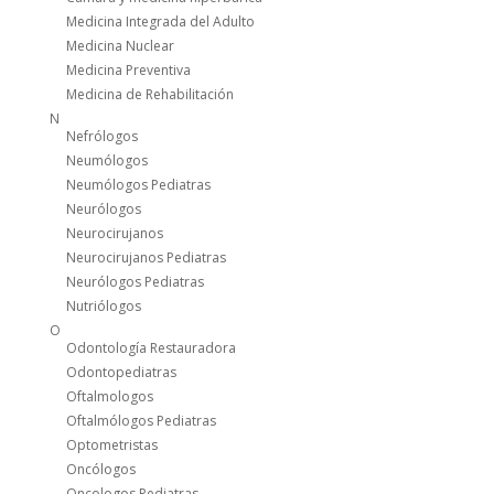
Medicina Integrada del Adulto
Medicina Nuclear
Medicina Preventiva
Medicina de Rehabilitación
N
Nefrólogos
Neumólogos
Neumólogos Pediatras
Neurólogos
Neurocirujanos
Neurocirujanos Pediatras
Neurólogos Pediatras
Nutriólogos
O
Odontología Restauradora
Odontopediatras
Oftalmologos
Oftalmólogos Pediatras
Optometristas
Oncólogos
Oncologos Pediatras