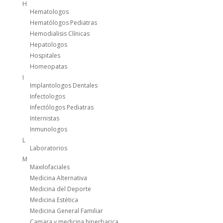
H
Hematologos
Hematólogos Pediatras
Hemodialisis Clínicas
Hepatologos
Hospitales
Homeopatas
I
Implantologos Dentales
Infectologos
Infectólogos Pediatras
Internistas
Inmunologos
L
Laboratorios
M
Maxilofaciales
Medicina Alternativa
Medicina del Deporte
Medicina Estética
Medicina General Familiar
Camara y medicina hiperbarica