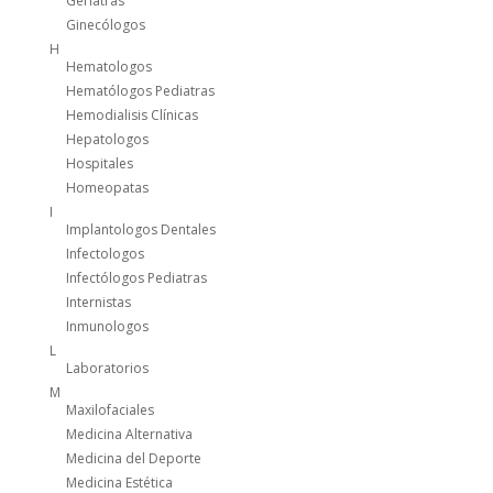
Geriatras
Ginecólogos
H
Hematologos
Hematólogos Pediatras
Hemodialisis Clínicas
Hepatologos
Hospitales
Homeopatas
I
Implantologos Dentales
Infectologos
Infectólogos Pediatras
Internistas
Inmunologos
L
Laboratorios
M
Maxilofaciales
Medicina Alternativa
Medicina del Deporte
Medicina Estética