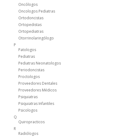
Oncólogos
Oncologos Pediatras
Ortodoncistas
Ortopedistas
Ortopediatras
Otorrinolaringólogo
P
Patologos
Pediatras
Pediatras Neonatologos
Periodoncistas
Proctologos
Proveedores Dentales
Proveedores Médicos
Psiquiatras
Psiquiatras Infantiles
Psicologos
Q
Quiropracticos
R
Radiólogos