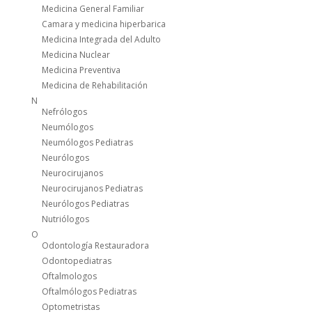
Medicina General Familiar
Camara y medicina hiperbarica
Medicina Integrada del Adulto
Medicina Nuclear
Medicina Preventiva
Medicina de Rehabilitación
N
Nefrólogos
Neumólogos
Neumólogos Pediatras
Neurólogos
Neurocirujanos
Neurocirujanos Pediatras
Neurólogos Pediatras
Nutriólogos
O
Odontología Restauradora
Odontopediatras
Oftalmologos
Oftalmólogos Pediatras
Optometristas