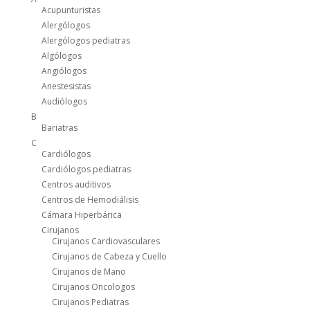
Acupunturistas
Alergólogos
Alergólogos pediatras
Algólogos
Angiólogos
Anestesistas
Audiólogos
B
Bariatras
C
Cardiólogos
Cardiólogos pediatras
Centros auditivos
Centros de Hemodiálisis
Cámara Hiperbárica
Cirujanos
Cirujanos Cardiovasculares
Cirujanos de Cabeza y Cuello
Cirujanos de Mano
Cirujanos Oncologos
Cirujanos Pediatras