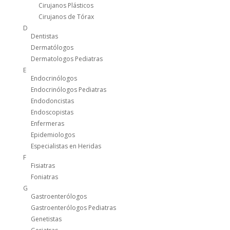
Cirujanos Plásticos
Cirujanos de Tórax
D
Dentistas
Dermatólogos
Dermatologos Pediatras
E
Endocrinólogos
Endocrinólogos Pediatras
Endodoncistas
Endoscopistas
Enfermeras
Epidemiologos
Especialistas en Heridas
F
Fisiatras
Foniatras
G
Gastroenterólogos
Gastroenterólogos Pediatras
Genetistas