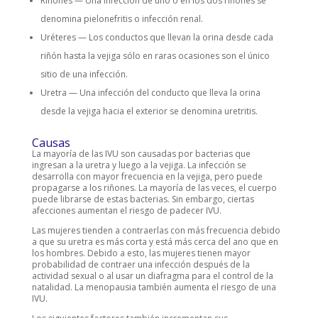
Riñones — Una infección de uno o en los dos riñones se
denomina pielonefritis o infección renal.
Uréteres — Los conductos que llevan la orina desde cada
riñón hasta la vejiga sólo en raras ocasiones son el único
sitio de una infección.
Uretra — Una infección del conducto que lleva la orina
desde la vejiga hacia el exterior se denomina uretritis.
Causas
La mayoría de las IVU son causadas por bacterias que
ingresan a la uretra y luego a la vejiga. La infección se
desarrolla con mayor frecuencia en la vejiga, pero puede
propagarse a los riñones. La mayoría de las veces, el cuerpo
puede librarse de estas bacterias. Sin embargo, ciertas
afecciones aumentan el riesgo de padecer IVU.
Las mujeres tienden a contraerlas con más frecuencia debido
a que su uretra es más corta y está más cerca del ano que en
los hombres. Debido a esto, las mujeres tienen mayor
probabilidad de contraer una infección después de la
actividad sexual o al usar un diafragma para el control de la
natalidad. La menopausia también aumenta el riesgo de una
IVU.