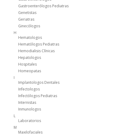
Gastroenterólogos Pediatras
Genetistas
Geriatras
Ginecólogos
H
Hematologos
Hematólogos Pediatras
Hemodialisis Clínicas
Hepatologos
Hospitales
Homeopatas
I
Implantologos Dentales
Infectologos
Infectólogos Pediatras
Internistas
Inmunologos
L
Laboratorios
M
Maxilofaciales