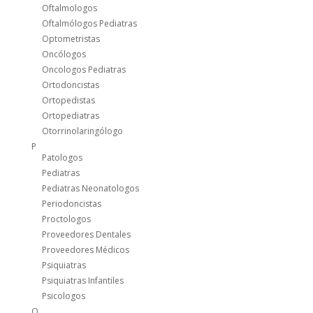
Oftalmologos
Oftalmólogos Pediatras
Optometristas
Oncólogos
Oncologos Pediatras
Ortodoncistas
Ortopedistas
Ortopediatras
Otorrinolaringólogo
P
Patologos
Pediatras
Pediatras Neonatologos
Periodoncistas
Proctologos
Proveedores Dentales
Proveedores Médicos
Psiquiatras
Psiquiatras Infantiles
Psicologos
Q