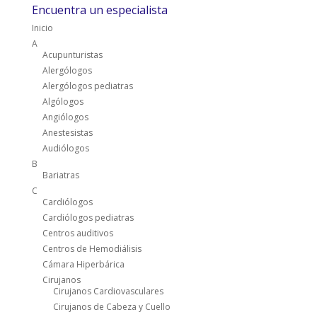
Encuentra un especialista
Inicio
A
Acupunturistas
Alergólogos
Alergólogos pediatras
Algólogos
Angiólogos
Anestesistas
Audiólogos
B
Bariatras
C
Cardiólogos
Cardiólogos pediatras
Centros auditivos
Centros de Hemodiálisis
Cámara Hiperbárica
Cirujanos
Cirujanos Cardiovasculares
Cirujanos de Cabeza y Cuello