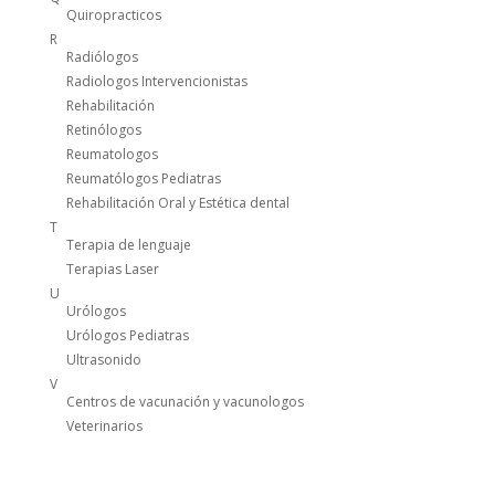
Quiropracticos
R
Radiólogos
Radiologos Intervencionistas
Rehabilitación
Retinólogos
Reumatologos
Reumatólogos Pediatras
Rehabilitación Oral y Estética dental
T
Terapia de lenguaje
Terapias Laser
U
Urólogos
Urólogos Pediatras
Ultrasonido
V
Centros de vacunación y vacunologos
Veterinarios