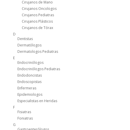
Cirujanos de Mano
Cirujanos Oncologos
Cirujanos Pediatras
Cirujanos Plásticos
Cirujanos de Tórax
D
Dentistas
Dermatólogos
Dermatologos Pediatras
E
Endocrinólogos
Endocrinólogos Pediatras
Endodoncistas
Endoscopistas
Enfermeras
Epidemiologos
Especialistas en Heridas
F
Fisiatras
Foniatras
G
Gastroenterólogos