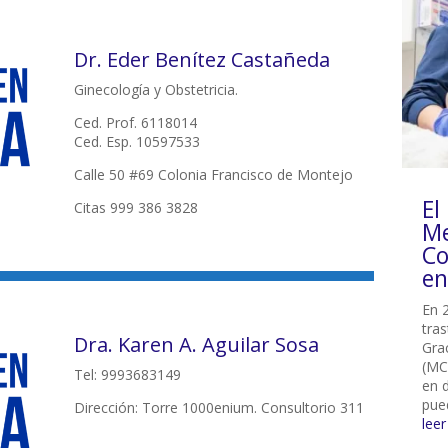
Dr. Eder Benítez Castañeda
Ginecología y Obstetricia.
Ced. Prof. 6118014
Ced. Esp. 10597533
Calle 50 #69 Colonia Francisco de Montejo
El
Citas 999 386 3828
Me
Co
en
En 2
tras
Dra. Karen A. Aguilar Sosa
Gra
(MCG
Tel: 9993683149
en 
pue
Dirección: Torre 1000enium. Consultorio 311
lee