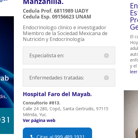
Manzanilla.
En
Cedula Prof. 6811989 UADY
Es
Cedula Esp. 09156623 UNAM
Pr
Ge
Endocrinologo clinico e investigador
Miembro de la Sociedad Mexicana de
El 
Nutrición y Endocrinología
Hoy
adu
aut
Especialista en:
enf
y el
lee
Enfermedades tratadas:
Hospital Faro del Mayab.
Consultorio #813.
Calle 24 280, Copó, Santa Gertrudis, 97115
Mérida, Yuc.
Ver página web
Citas al 999 489 1931