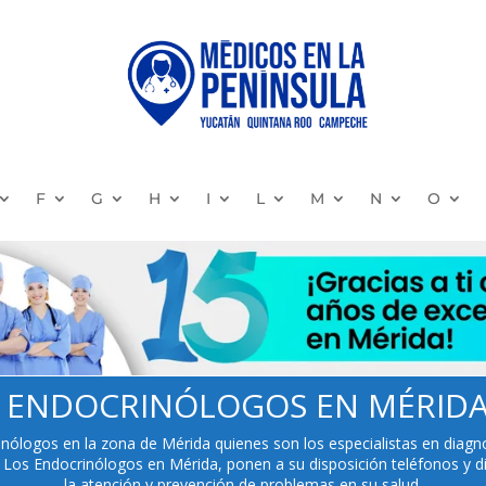
F
G
H
I
L
M
N
O
.:: ENDOCRINÓLOGOS EN MÉRIDA::
inólogos en la zona de Mérida quienes son los especialistas en diag
. Los Endocrinólogos en Mérida, ponen a su disposición teléfonos y dir
la atención y prevención de problemas en su salud.