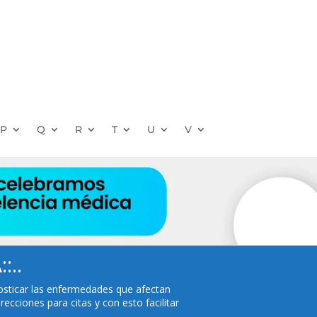
P
Q
R
T
U
V
..
nosticar las enfermedades que afectan
ecciones para citas y con esto facilitar