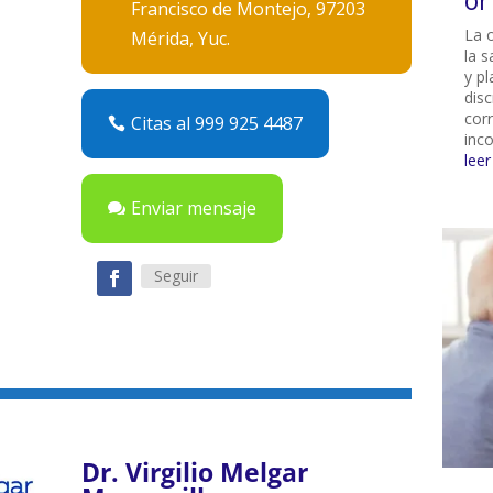
or
Francisco de Montejo, 97203
La 
Mérida, Yuc.
la s
y p
dis
corr
Citas al 999 925 4487
inco
lee
Enviar mensaje
Seguir
Dr. Virgilio Melgar