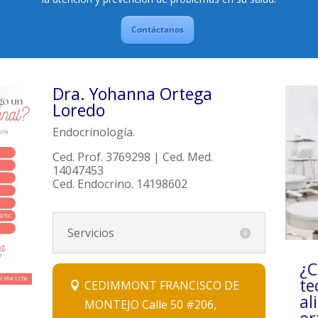
Contáctanos
Dra. Yohanna Ortega
Loredo
Endocrinología.
Ced. Prof. 3769298 | Ced. Med.
14047453
Ced. Endocrino. 14198602
Servicios
¿C
te
CEDIMMONT FRANCISCO DE
al
MONTEJO Calle 50 #206,