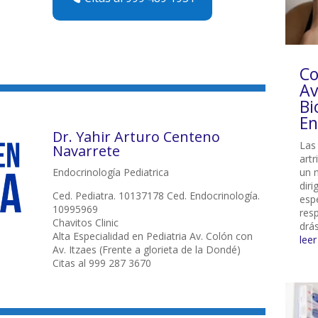
Co
Av
Bi
En
Dr. Yahir Arturo Centeno
Las
Navarrete
art
un n
Endocrinología Pediatrica
dir
Ced. Pediatra. 10137178 Ced. Endocrinología.
esp
10995969
res
Chavitos Clinic
drás
Alta Especialidad en Pediatria Av. Colón con
lee
Av. Itzaes (Frente a glorieta de la Dondé)
Citas al 999 287 3670