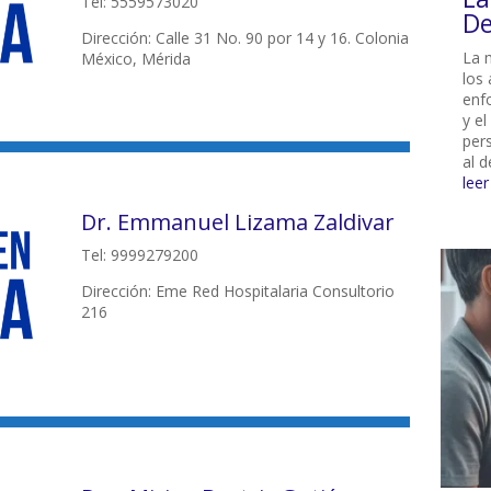
Tel: 5559573020
De
Dirección: Calle 31 No. 90 por 14 y 16. Colonia
La 
México, Mérida
los 
enf
y el
per
al d
lee
Dr. Emmanuel Lizama Zaldivar
Tel: 9999279200
Dirección: Eme Red Hospitalaria Consultorio
216