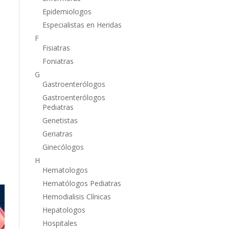
Epidemiologos
Especialistas en Heridas
F
Fisiatras
Foniatras
G
Gastroenterólogos
Gastroenterólogos
Pediatras
Genetistas
Geriatras
Ginecólogos
H
Hematologos
Hematólogos Pediatras
Hemodialisis Clínicas
Hepatologos
Hospitales