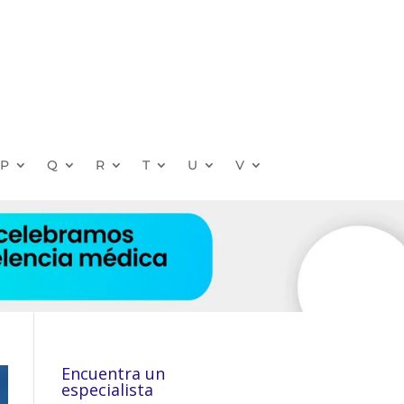
P
Q
R
T
U
V
Encuentra un
especialista