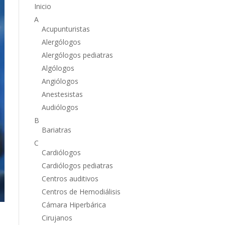
Inicio
A
Acupunturistas
Alergólogos
Alergólogos pediatras
Algólogos
Angiólogos
Anestesistas
Audiólogos
B
Bariatras
C
Cardiólogos
Cardiólogos pediatras
Centros auditivos
Centros de Hemodiálisis
Cámara Hiperbárica
Cirujanos