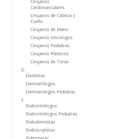
Cirujanos
Cardiovasculares
Cirujanos de Cabeza y
Cuello
Cirujanos de Mano
Cirujanos Oncologos
Cirujanos Pediatras
Cirujanos Plásticos
Cirujanos de Tórax
D
Dentistas
Dermatólogos
Dermatologos Pediatras
E
Endocrinólogos
Endocrinólogos Pediatras
Endodoncistas
Endoscopistas
Enfermeras