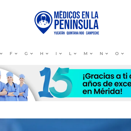
F
G
H
I
L
M
N
O