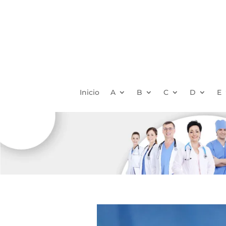
Inicio
A
B
C
D
E