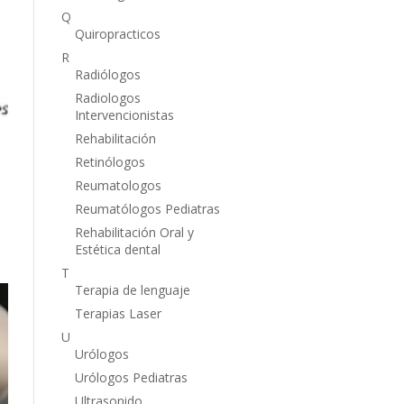
Q
Quiropracticos
R
Radiólogos
Radiologos
Intervencionistas
Rehabilitación
Retinólogos
Reumatologos
Reumatólogos Pediatras
Rehabilitación Oral y
Estética dental
T
Terapia de lenguaje
Terapias Laser
U
Urólogos
Urólogos Pediatras
Ultrasonido