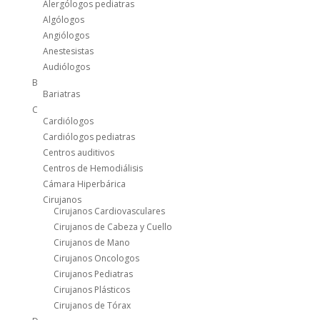
Alergólogos pediatras
Algólogos
Angiólogos
Anestesistas
Audiólogos
B
Bariatras
C
Cardiólogos
Cardiólogos pediatras
Centros auditivos
Centros de Hemodiálisis
Cámara Hiperbárica
Cirujanos
Cirujanos Cardiovasculares
Cirujanos de Cabeza y Cuello
Cirujanos de Mano
Cirujanos Oncologos
Cirujanos Pediatras
Cirujanos Plásticos
Cirujanos de Tórax