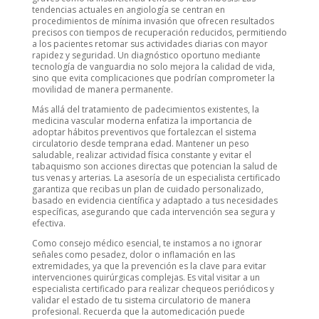
tendencias actuales en angiología se centran en
procedimientos de mínima invasión que ofrecen resultados
precisos con tiempos de recuperación reducidos, permitiendo
a los pacientes retomar sus actividades diarias con mayor
rapidez y seguridad. Un diagnóstico oportuno mediante
tecnología de vanguardia no solo mejora la calidad de vida,
sino que evita complicaciones que podrían comprometer la
movilidad de manera permanente.
Más allá del tratamiento de padecimientos existentes, la
medicina vascular moderna enfatiza la importancia de
adoptar hábitos preventivos que fortalezcan el sistema
circulatorio desde temprana edad. Mantener un peso
saludable, realizar actividad física constante y evitar el
tabaquismo son acciones directas que potencian la salud de
tus venas y arterias. La asesoría de un especialista certificado
garantiza que recibas un plan de cuidado personalizado,
basado en evidencia científica y adaptado a tus necesidades
específicas, asegurando que cada intervención sea segura y
efectiva.
Como consejo médico esencial, te instamos a no ignorar
señales como pesadez, dolor o inflamación en las
extremidades, ya que la prevención es la clave para evitar
intervenciones quirúrgicas complejas. Es vital visitar a un
especialista certificado para realizar chequeos periódicos y
validar el estado de tu sistema circulatorio de manera
profesional. Recuerda que la automedicación puede