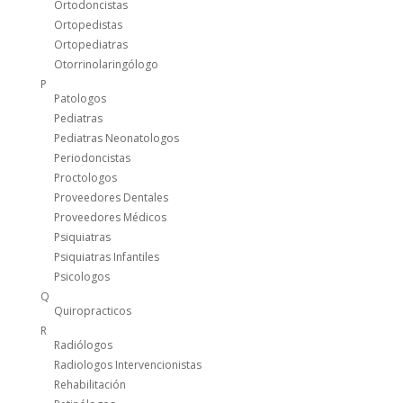
Ortodoncistas
Ortopedistas
Ortopediatras
Otorrinolaringólogo
P
Patologos
Pediatras
Pediatras Neonatologos
Periodoncistas
Proctologos
Proveedores Dentales
Proveedores Médicos
Psiquiatras
Psiquiatras Infantiles
Psicologos
Q
Quiropracticos
R
Radiólogos
Radiologos Intervencionistas
Rehabilitación