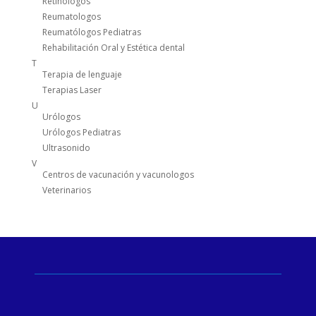
Retinólogos
Reumatologos
Reumatólogos Pediatras
Rehabilitación Oral y Estética dental
T
Terapia de lenguaje
Terapias Laser
U
Urólogos
Urólogos Pediatras
Ultrasonido
V
Centros de vacunación y vacunologos
Veterinarios