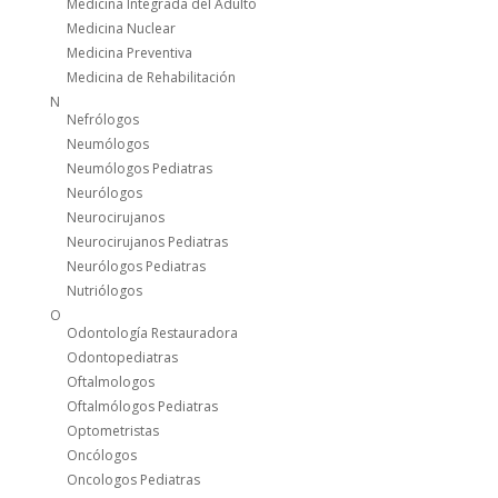
Medicina Integrada del Adulto
Medicina Nuclear
Medicina Preventiva
Medicina de Rehabilitación
N
Nefrólogos
Neumólogos
Neumólogos Pediatras
Neurólogos
Neurocirujanos
Neurocirujanos Pediatras
Neurólogos Pediatras
Nutriólogos
O
Odontología Restauradora
Odontopediatras
Oftalmologos
Oftalmólogos Pediatras
Optometristas
Oncólogos
Oncologos Pediatras